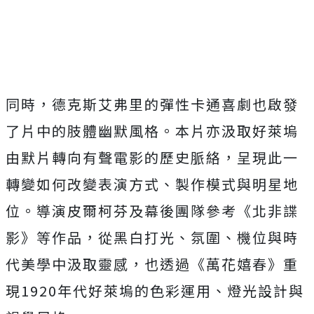
同時，德克斯艾弗里的彈性卡通喜劇也啟發
了片中的肢體幽默風格。
本片亦汲取好萊塢
由默片轉向有聲電影的歷史脈絡，
呈現此一
轉變如何改變表演方式、製作模式與明星地
位。
導演皮爾柯芬及幕後團隊參考《北非諜
影》等作品，從黑白打光、
氛圍、機位與時
代美學中汲取靈感，也透過《萬花嬉春》重
現
192
0
年代好萊塢的色彩運用、燈光設計與