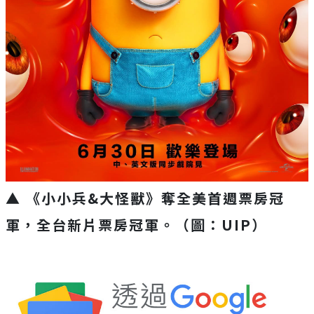
▲ 《小小兵&大怪獸》奪全美首週票房冠
軍，全台新片票房冠軍。
（圖：UIP）