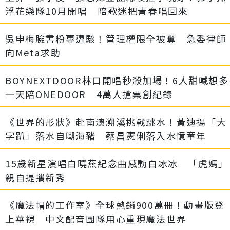
浮花樂隊10月開唱 陪歌迷把青春唱回來
吳申梅臉書粉專遭駭！管理權限全被奪 急委律師
向Meta求助
BOYNEXTDOOR林口開唱秒殺加場！6人甜喊想多
一天陪ONEDOOR 4萬人搶票創紀錄
《世界的形狀》赴南澳溯溪挑戰跳水！黃迪揚「大
字趴」落水自嘲海豬 蔡昌憲俐落入水憶童年
15歲新星演唱白曉燕紀念曲感動白冰冰 「虎媽」
親自提攜新秀
《魔法帽的工作室》全球熱銷900萬冊！動畫版登
上華視 中文配音團隊用心重現魔法世界