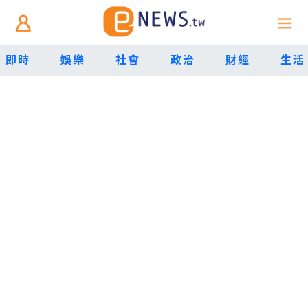
即時
娛樂
社會
政治
財經
生活