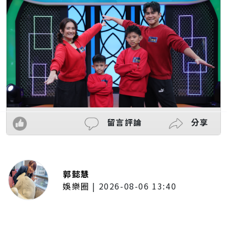
留言評論
分享
郭懿慧
娛樂圈
|
2026-08-06 13:40
李子森突襲求婚！手捧鮮花單膝下