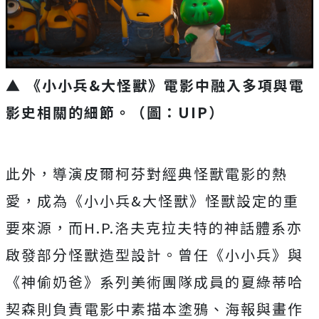
▲ 《小小兵&大怪獸》電影中融入多項與電
影史相關的細節。（圖：UIP）
此外，導演皮爾柯芬對經典怪獸電影的熱
愛，成為《小小兵&大怪獸》怪獸設定的重
要來源，而
H.P.
洛夫克拉夫特的神話體系亦
啟發
部分怪獸造型設計。曾任《小小兵》與
《神偷奶爸》系列美術團隊成員的夏綠蒂哈
契森則負責電影中素描本塗鴉、
海報與畫作