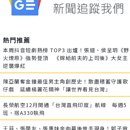
熱門推薦
本周抖音短劇熱榜 TOP3 出爐！張翅、侯呈玥《野
火燎原》強勢登頂 《嫁給前夫的上司後》大女主
逆襲爆紅
陳亞蘭奪金鐘最佳男主角創歷史！散盡積蓄守護歌
仔戲 延續楊麗花精神「讓世界看見台灣」
長榮航空12月開通「台灣直飛印度」航線 每週5
班、搭A330執飛
王菲、張學友、張惠妹金曲幕後推手現身！郭子揪