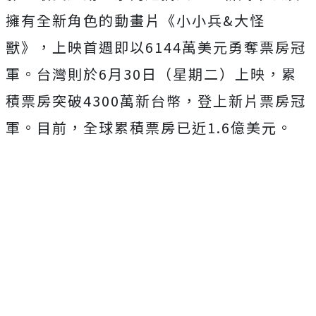
擁有全新角色的動畫片《小小兵&大怪
獸》，上映首週即以
6144
萬美元勇奪票房冠
軍。
台灣則於
6
月
30
日（星期二）上映，累
積票房突破
4300
萬新台
幣，登上新片票房冠
軍。目前，全球累積票房已近
1.6
億美元。