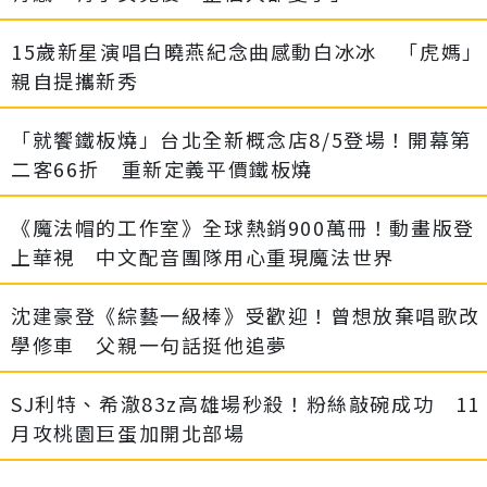
15歲新星演唱白曉燕紀念曲感動白冰冰 「虎媽」
親自提攜新秀
「就饗鐵板燒」台北全新概念店8/5登場！開幕第
二客66折 重新定義平價鐵板燒
《魔法帽的工作室》全球熱銷900萬冊！動畫版登
上華視 中文配音團隊用心重現魔法世界
沈建豪登《綜藝一級棒》受歡迎！曾想放棄唱歌改
學修車 父親一句話挺他追夢
SJ利特、希澈83z高雄場秒殺！粉絲敲碗成功 11
月攻桃園巨蛋加開北部場