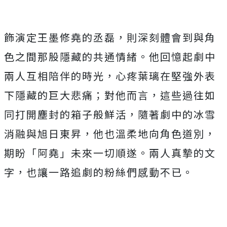
飾演定王墨修堯的丞磊，
則深刻體會到與角
色之間那股隱藏的共通情緒。
他回憶起劇中
兩人互相陪伴的時光，
心疼葉璃在堅強外表
下隱藏的巨大悲痛；對他而言，
這些過往如
同打開塵封的箱子般鮮活，
隨著劇中的冰雪
消融與旭日東昇，他也溫柔地向角色道別，
期盼「
阿堯」未來一切順遂。兩人真摯的文
字，
也讓一路追劇的粉絲們感動不已。