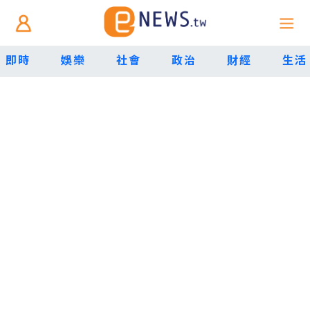
即時
娛樂
社會
政治
財經
生活