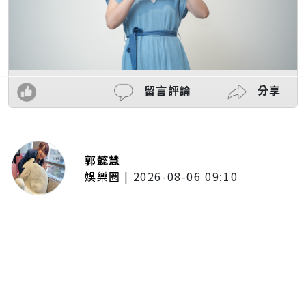
留言評論
分享
郭懿慧
娛樂圈
|
2026-08-06 09:10
洪毓璟強迫症復發！花蓮住處2度失
火留陰影 出門前狂拍插頭、彈指
確認