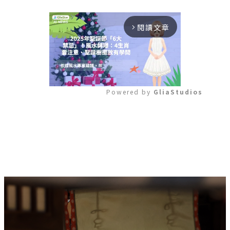
閱讀文章
arrow_forward_ios
Powered by 
GliaStudios
Mute