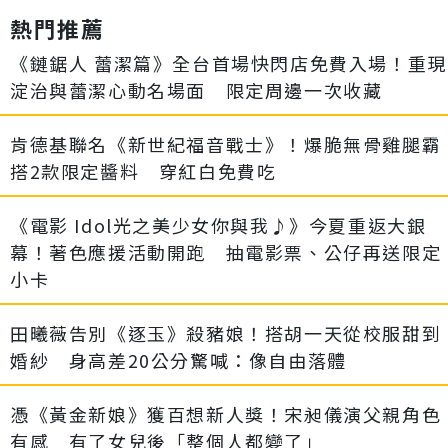
熱門推薦
《鏈鋸人 蕾潔篇》全台首場快閃店免費入場！重現
淀治與蕾潔心動名場面 限定周邊一次收藏
肯德基聯名《新世紀福音戰士》！爆脆無骨雞腿霸
搭2款限定醬料 穿紅白免費吃
《電影 Idol光之美少女你與我♪》今夏重返大銀
幕！著色應援活動開跑 抽電影票、公仔再送限定
小卡
田曦薇告別《逐玉》殺豬娘！搭胡一天從校服甜到
婚紗 身高差20公分驚喊：像自由落體
憑《黃金新娘》獲百想新人獎！宋昶儀演父親角色
有感 有了女兒後「整個人都變了」