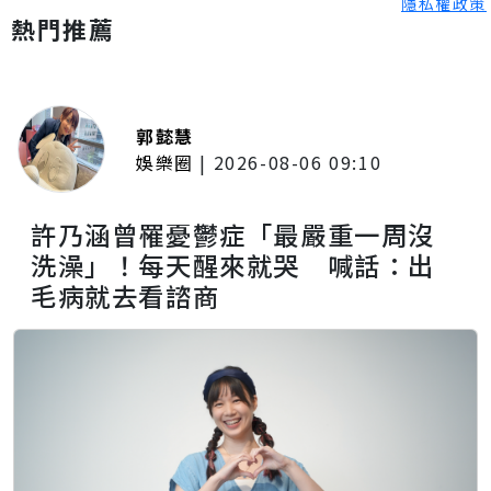
隱私權政策
熱門推薦
郭懿慧
娛樂圈
|
2026-08-06 09:10
許乃涵曾罹憂鬱症「最嚴重一周沒
洗澡」！每天醒來就哭 喊話：出
毛病就去看諮商