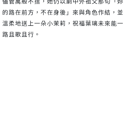
儘管萬般不捨，
她仍以劇中外祖父那句「妳
的路在前方，不在身後」來與角色作結，
並
溫柔地送上一朵小茉莉，祝福葉璃未來能一
路且歌且行。