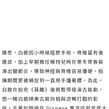
據悉，白鹿因小時候經歷手術，脊椎留有後
遺症，
加上早期擔任模特兒時在寒冬穿春裝
凍出關節炎，
導致神經與脊椎容易僵硬，拍
攝期間更被捕捉到一直用手護著腰。
為此，
白鹿在拍完《莫離》後將暫停接演古裝劇，
想一睹白鹿絕美古裝扮相與流暢打戲的影
迷，千萬別錯過在
Disney+
重溫這部年度大