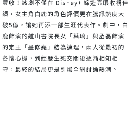
豐收！該劇不僅在
Disney+
締造亮眼收視佳
績，女主角白鹿的角色評價更在騰訊熱度大
破
5
億，
讓她再添一部生涯代表作。劇中，白
鹿飾演的離山書院長女「葉璃」
與丞磊飾演
的定王「墨修堯」結為連理，兩人從最初的
各懷心機，
到經歷生死交關後逐漸相知相
守，
最終的結局更是引爆全網討論熱潮。