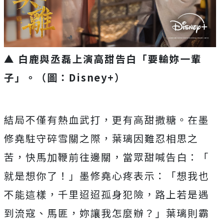
▲ 白鹿與丞磊上演高甜告白「要輸妳一輩
子」。（圖：Disney+）
結局不僅有熱血武打，更有高甜撒糖。在墨
修堯駐守碎雪關之際，
葉璃因難忍相思之
苦，快馬加鞭前往邊關，當眾甜喊告白：「
就是想你了！」墨修堯心疼表示：「想我也
不能這樣，
千里迢迢孤身犯險，路上若是遇
到流寇、馬匪，妳讓我怎麼辦？」
葉璃則霸