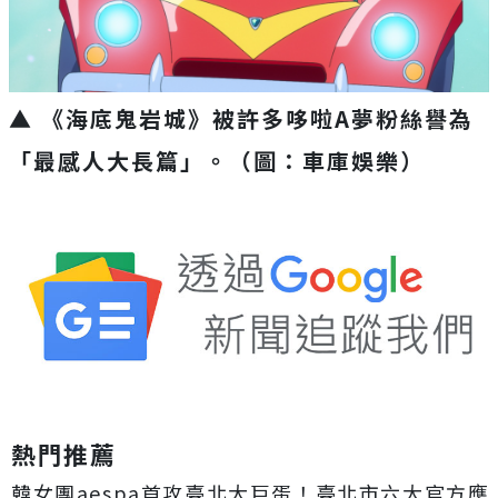
▲ 《海底鬼岩城》被許多哆啦
A
夢粉絲譽為
「最感人大長篇」。（圖：車庫娛樂）
熱門推薦
韓女團aespa首攻臺北大巨蛋！臺北市六大官方應