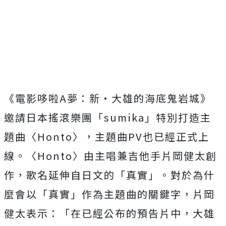
《電影哆啦
A
夢：新‧大雄的海底鬼岩城》
邀請日本搖滾樂團「
su
mika
」特別打造主
題曲〈
Honto
〉，主題曲
PV
也已經正式
上
線。〈
Honto
〉
由主唱兼吉他手片岡健太創
作，歌名延伸自日文的「真實」。
對於為什
麼會以「真實」作為主題曲的關鍵字，片岡
健太表示：「
在已經公布的預告片中，大雄