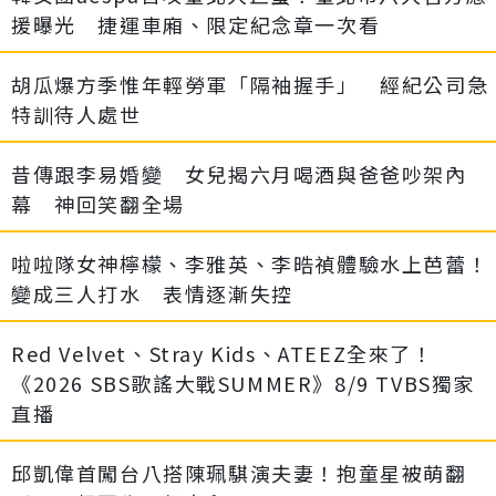
援曝光 捷運車廂、限定紀念章一次看
胡瓜爆方季惟年輕勞軍「隔袖握手」 經紀公司急
特訓待人處世
昔傳跟李易婚變 女兒揭六月喝酒與爸爸吵架內
幕 神回笑翻全場
啦啦隊女神檸檬、李雅英、李晧禎體驗水上芭蕾！
變成三人打水 表情逐漸失控
Red Velvet、Stray Kids、ATEEZ全來了！
《2026 SBS歌謠大戰SUMMER》8/9 TVBS獨家
直播
邱凱偉首闖台八搭陳珮騏演夫妻！抱童星被萌翻