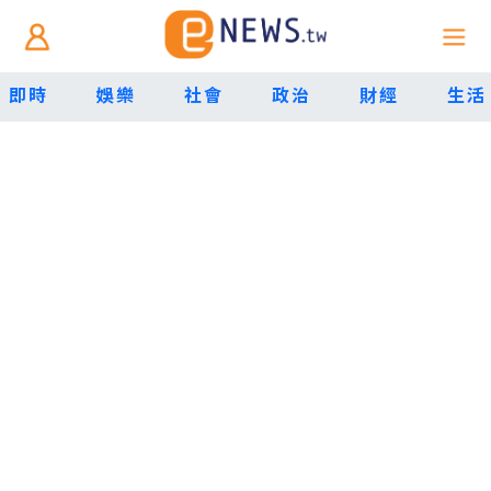
即時
娛樂
社會
政治
財經
生活