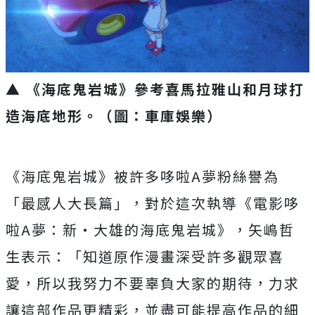
▲ 《海底鬼岩城》參考喜馬拉雅山和月球打
造海底地形。（圖：車庫娛樂）
《海底鬼岩城》被許多哆啦
A
夢粉絲譽為
「最感人大長篇」，
對於這次執導《電影哆
啦
A
夢：新‧大雄的海底鬼岩城》，
矢嶋哲
生表示：「知道原作漫畫深受許多觀眾喜
愛，
所以我努力不要辜負大家的期待，力求
讓這部作品更精彩，
並盡可能提高作品的細