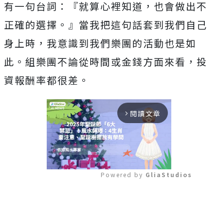
有一句台詞：『就算心裡知道，
也會做出不
正確的選擇。』當我把這句話套到我們自己
身上時，
我意識到我們樂團的活動也是如
此。
組樂團不論從時間或金錢方面來看，投
資報酬率都很差。
閱讀文章
arrow_forward_ios
Powered by 
GliaStudios
Mute