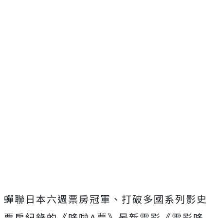
蟬聯日本六週票房冠軍、打破多國系列影史
票房紀錄的《哆啦
A
夢》
最新電影《電影哆