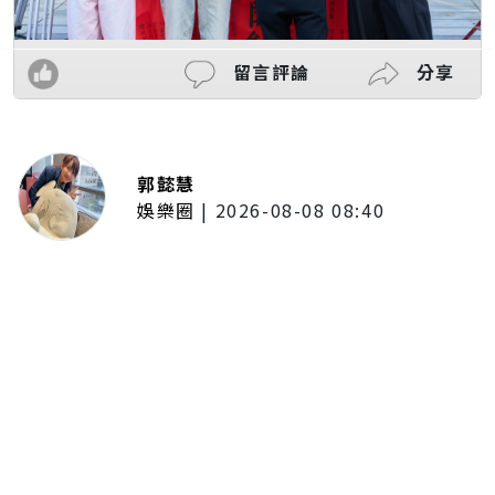
留言評論
分享
郭懿慧
娛樂圈
|
2026-08-08 08:40
LCY呂植宇攜《原子少年》好友赴倫
敦拍MV圓夢！手搖飲忍住只喝2
杯 最慘僅睡1.5小時