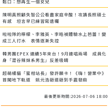
鬆口：想再生一個女兒
陳明真照顧失智公公看盡家庭辛酸！攻讀長照碩士
有感 坦言早已練習寫遺囑
啦啦隊的檸檬、李雅英、李晧禎體驗水上芭蕾！變
成三人打水 表情逐漸失控
韓男團EPEX 連續5年來台！9月連唱兩場 成員化
身「澀谷辣妹系男生」反差吸睛
超萌橘貓「蜜柑站長」發許願卡！《嗨！營業中》
首闖地下軌道 姚元浩砸道砸到手震發麻
最後更新時間:2026-07-06 18:00