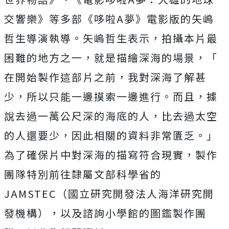
交響樂》等多部《哆啦
A
夢》
電影版的矢嶋
哲生導演執導。矢嶋哲生表示，
拍攝本片最
困難的地方之一，就是描繪深海的場景，「
在開始製作這部片之前，我對深海了解甚
少，
所以只能一邊摸索一邊進行。而且，
據
說去過一萬公尺深的海底的人，比去過太空
的人還要少，
因此相關的資料非常匱乏。」
為了確保片中對深海的描寫符合現實，
製作
團隊特別前往隸屬文部科學省的
JAMSTEC
（
國立研究開發法人海洋研究開
發機構），
以及諮詢小學館的圖鑑製作團