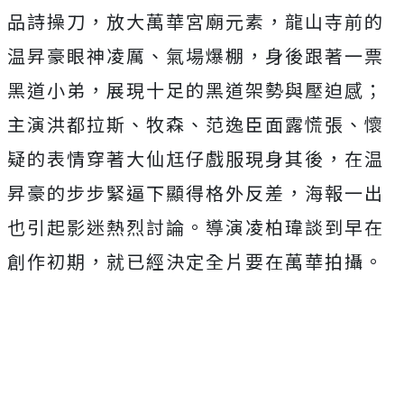
品詩操刀，
放大萬華宮廟元素，龍山寺前的
温昇豪眼神凌厲、氣場爆棚，
身後跟著一票
黑道小弟，展現十足的黑道架勢與壓迫感；
主演洪都拉斯、牧森、范逸臣面露慌張、
懷
疑的表情穿著大仙尪仔戲服現身其後，
在温
昇豪的步步緊逼下顯得格外反差，
海報一出
也引起影迷熱烈討論。導演凌柏瑋談到早在
創作初期，
就已經決定全片要在萬華拍攝。