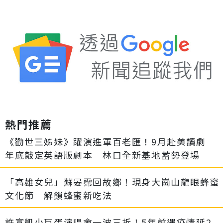
熱門推薦
《勸世三姊妹》躍演進軍百老匯！9月赴美讀劇
年底敲定英語版劇本 林口全新基地蓄勢登場
「高雄女兒」蘇晏霈回故鄉！現身大崗山龍眼蜂蜜
文化節 解鎖蜂蜜新吃法
許富凱小巨蛋演唱會一波三折！5年前遇疫情延2