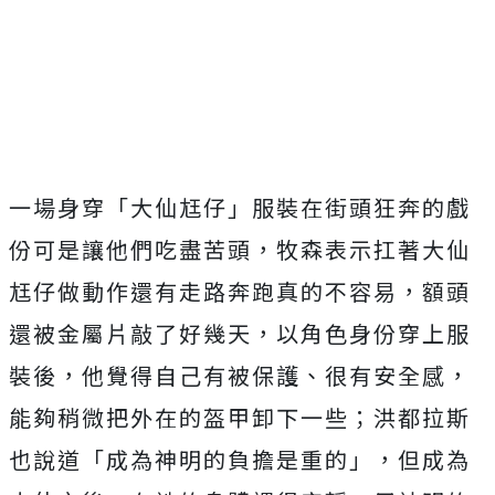
一場身穿「大仙尪仔」
服裝在街頭狂奔的戲
份可是讓他們吃盡苦頭，
牧森表示扛著大仙
尪仔做動作還有走路奔跑真的不容易，
額頭
還被金屬片敲了好幾天，以角色身份穿上服
裝後，
他覺得自己有被保護、很有安全感，
能夠稍微把外在的盔甲卸下一些；洪都拉斯
也說道「
成為神明的負擔是重的」，但成為