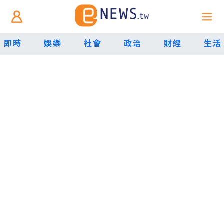
即時
娛樂
社會
政治
財經
生活