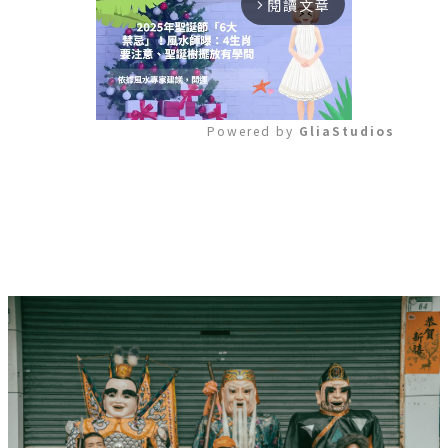
閱讀文章
arrow_forward_ios
Powered by 
GliaStudios
Mute