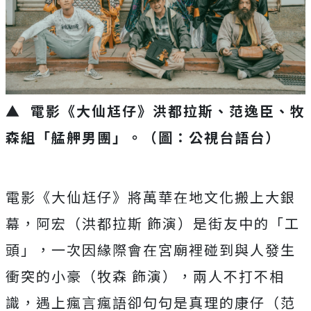
▲ 電影《大仙尪仔》洪都拉斯、范逸臣、牧
森組「艋舺男團」。（圖：公視台語台）
電影《大仙尪仔》將萬華在地文化搬上大銀
幕，阿宏（洪都拉斯 飾演）是街友中的「工
頭」，
一次因緣際會在宮廟裡碰到與人發生
衝突的小豪（牧森 飾演），兩人不打不相
識，遇上瘋言瘋語卻句句是真理的康仔（
范