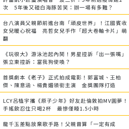
次 5年後又碰白海豚苦笑：辦一場有多難？
台八演員父親節前進台南「頑皮世界」！江國賓收
女兒暖心祝福 亮哲女兒手作「超大卷軸卡片」萌
翻
《玩很大》游泳池起內鬨！男星控訴「出一張嘴」
張立東控訴：當我狗使喚？
首獎劇本《老子》正式拍成電影！郭富城、王柏
傑、陳意涵、楊貴媚領銜主演 金獎團隊打造
LCY呂植宇攜《原子少年》好友赴倫敦拍MV圓夢！
手搖飲忍住只喝2杯 最慘僅睡1.5小時
龍千玉差點放棄歌手路！父親曾算「一定有成