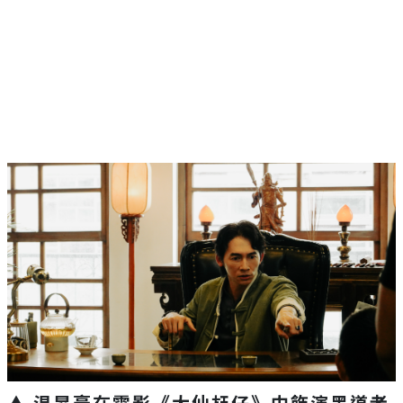
▲ 温昇豪在電影《大仙尪仔》中飾演黑道老