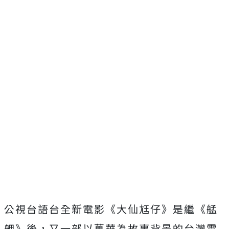
公視台語台全新電影《大仙尪仔》是繼《艋
舺》後，
又一部以萬華為故事背景的台灣電