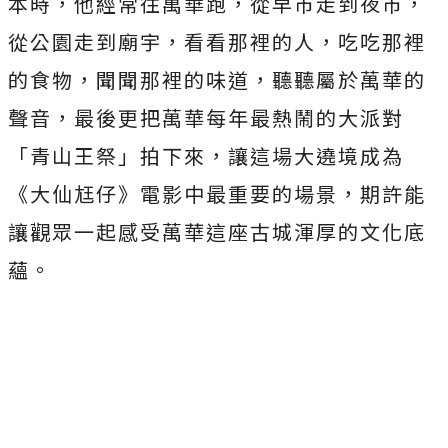
本時，他經常往萬華跑，
從早市走到夜市，
從公園走到廟宇，看看那裡的人，
吃吃那裡
的食物，聞聞那裡的味道，聽聽屬於萬華的
聲音，
最後更把萬華每年最熱鬧的大派對
「青山王祭」拍下來，
讓這場大遶境成為
《大仙尪仔》電影中最重要的場景，
期許能
讓觀眾一起感受萬華這座古城渾厚的文化底
蘊。