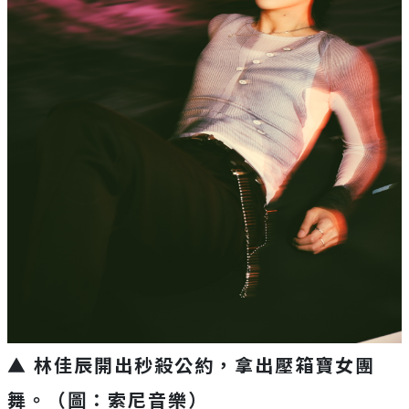
▲ 林佳辰開出秒殺公約，拿出壓箱寶女團
舞。（圖：索尼音樂）