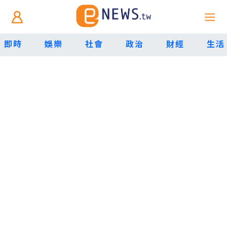
即時
娛樂
社會
政治
財經
生活