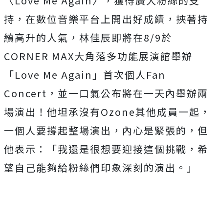
〈
Love Me Again
〉，獲得廣大粉絲的支
持，
在數位音樂平台上開出好成績，挾著持
續高升的人氣，林佳辰即將在
8/9
於
CORNER MAX
大角落多功能展演館舉辦
「
Love Me Again
」首次個人
Fan
Concert
，並一口氣公布將在一天內舉辦兩
場演出！
他坦承沒有
Ozone
其他成員一起，
一個人要撐起整場演出，
內心是緊張的，但
他表示：「我還是很想要迎接這個挑戰，
希
望自己能夠給粉絲們印象深刻的演出。」