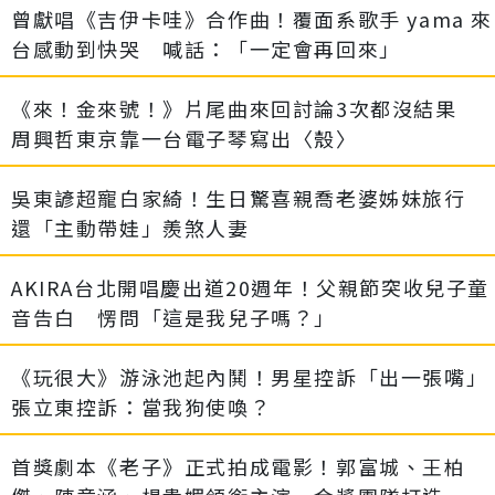
曾獻唱《吉伊卡哇》合作曲！覆面系歌手 yama 來
台感動到快哭 喊話：「一定會再回來」
《來！金來號！》片尾曲來回討論3次都沒結果
周興哲東京靠一台電子琴寫出〈殼〉
吳東諺超寵白家綺！生日驚喜親喬老婆姊妹旅行
還「主動帶娃」羨煞人妻
AKIRA台北開唱慶出道20週年！父親節突收兒子童
音告白 愣問「這是我兒子嗎？」
《玩很大》游泳池起內鬨！男星控訴「出一張嘴」
張立東控訴：當我狗使喚？
首獎劇本《老子》正式拍成電影！郭富城、王柏