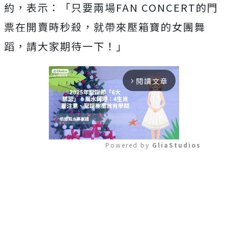
約，表示：「只要兩場
FAN CONCERT
的門
票在開賣時秒殺，就帶來壓箱寶的女團舞
蹈，
請大家期待一下！」
閱讀文章
arrow_forward_ios
Powered by 
GliaStudios
Mute