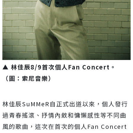
▲ 林佳辰8/9首次個人Fan Concert。
（圖：索尼音樂）
林佳辰
SuMMeR
自正式出道以來，個人發行
過青春搖滾、
抒情內斂和慵懶感性等不同曲
風的歌曲，這次在首次的個人
Fan Concert