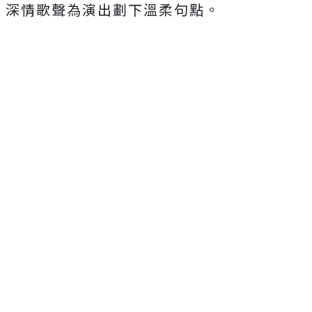
深情歌聲為演出劃下溫柔句點。