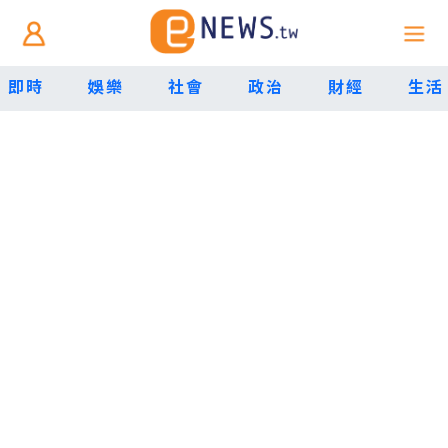
即時
娛樂
社會
政治
財經
生活