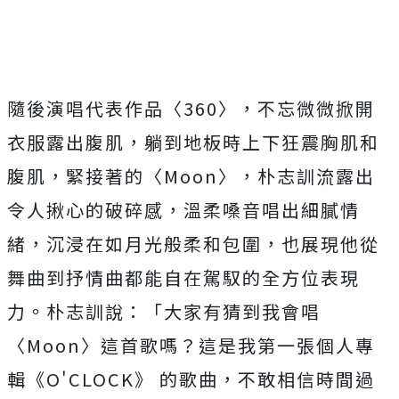
隨後演唱代表作品〈360〉，不忘微微掀開
衣服露出腹肌，
躺到地板時上下狂震胸肌和
腹肌，緊接著的〈Moon〉，
朴志訓流露出
令人揪心的破碎感，溫柔嗓音唱出細膩情
緒，
沉浸在如月光般柔和包圍，
也展現他從
舞曲到抒情曲都能自在駕馭的全方位表現
力。朴志訓說：
「大家有猜到我會唱
〈Moon〉這首歌嗎？
這是我第一張個人專
輯《O'CLOCK》 的歌曲，不敢相信時間過