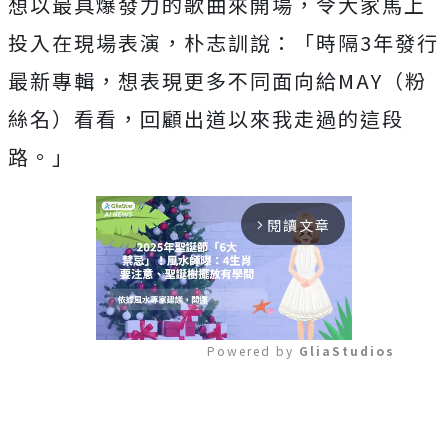
想以最具爆發力的歌曲來開場，
令大家馬上
投入在現場表演，朴志訓說：「時隔3年發行
最新專輯，
想表現更多不同面向給MAY（粉
絲名）看看，
回顧出道以來我走過的這段
路。」
閱讀文章
arrow_forward_ios
Powered by 
GliaStudios
Mute