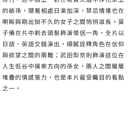
的爺孫，隨著相處日漸加深，
禁忌情愫也在
喇嘛與剛出獄不久的女子之間悄悄滋長。
莫
子儀在片中剃去頭髮飾演僧侶一角，全片以
日語、英語交錯演出，
細膩詮釋角色在信仰
與欲望之間的兩難；
武田梨奈則飾演這位在
人生低谷中摸索方向的孫女，
兩人之間層層
堆疊的情感張力，也是本片最受矚目的看點
之一。