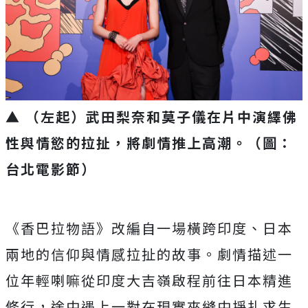
▲ （左起）武田梨奈和莫子儀在片中演繹佛
性與情慾的拉扯，將劇情推上高潮。（圖：
台北電影節）
《香巴拉物語》改編自一場橫跨印度、
日本
兩地的信仰與情感拉扯的故事。
劇情描述一
位年輕喇嘛從印度大吉嶺啟程前往日本精進
修行，
途中遇上一對在現實夾縫中掙扎求生