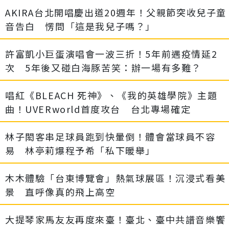
AKIRA台北開唱慶出道20週年！父親節突收兒子童
音告白 愣問「這是我兒子嗎？」
許富凱小巨蛋演唱會一波三折！5年前遇疫情延2
次 5年後又碰白海豚苦笑：辦一場有多難？
唱紅《BLEACH 死神》、《我的英雄學院》主題
曲！UVERworld首度攻台 台北專場確定
林子閎客串足球員跑到快暈倒！體會當球員不容
易 林亭莉爆程予希「私下暖舉」
木木體驗「台東博覽會」熱氣球展區！沉浸式看美
景 直呼像真的飛上高空
大提琴家馬友友再度來臺！臺北、臺中共譜音樂饗