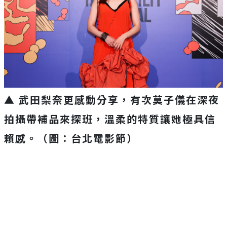
▲ 武田梨奈更感動分享，有次莫子儀在深夜
拍攝帶補品來探班，溫柔的特質讓她極具信
賴感。（圖：台北電影節）