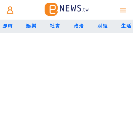
即時
娛樂
社會
政治
財經
生活