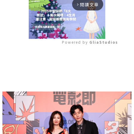
閱讀文章
arrow_forward_ios
Powered by 
GliaStudios
Mute