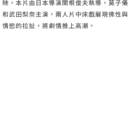
映，
本片由日本導演関根俊夫執導，莫子儀
和武田梨奈主演，
兩人片中床戲展現佛性與
情慾的拉扯，將劇情推上高潮。