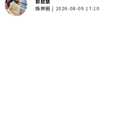
郭懿慧
娛樂圈
|
2026-08-09 17:10
唱紅《魯冰花》歌曲！曾淑勤睽違
13年開演唱會 陶曉清、潘越雲現
身