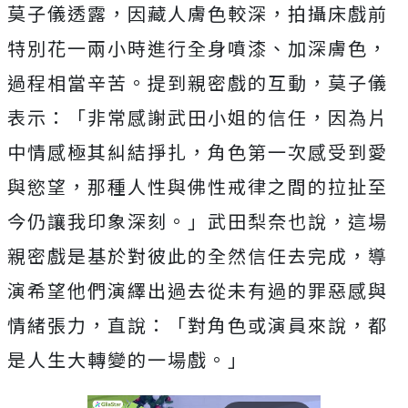
莫子儀透露，因藏人膚色較深，
拍攝床戲前
特別花一兩小時進行全身噴漆、加深膚色，
過程相當辛苦。提到親密戲的互動，莫子儀
表示：「
非常感謝武田小姐的信任，因為片
中情感極其糾結掙扎，
角色第一次感受到愛
與慾望，
那種人性與佛性戒律之間的拉扯至
今仍讓我印象深刻。」
武田梨奈也說，這場
親密戲是基於對彼此的全然信任去完成，
導
演希望他們演繹出過去從未有過的罪惡感與
情緒張力，直說：「
對角色或演員來說，都
是人生大轉變的一場戲。」