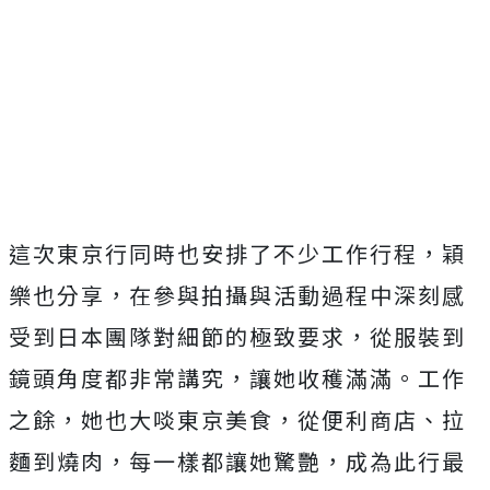
這次東京行同時也安排了不少工作行程，穎
樂也分享，在參與拍攝與活動過程中深刻感
受到日本團隊對細節的極致要求，從服裝到
鏡頭角度都非常講究，讓她收穫滿滿。工作
之餘，她也大啖東京美食，從便利商店、拉
麵到燒肉，每一樣都讓她驚艷，成為此行最