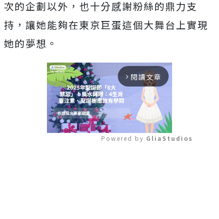
次的企劃以外，也十分感謝粉絲的鼎力支
持，讓她能夠在東京巨蛋這個大舞台上實現
她的夢想。
閱讀文章
arrow_forward_ios
Powered by 
GliaStudios
Mute