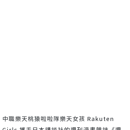
中職樂天桃猿啦啦隊樂天女孩 Rakuten
Girls 攜手日本講談社的週刊漫畫雜誌《週