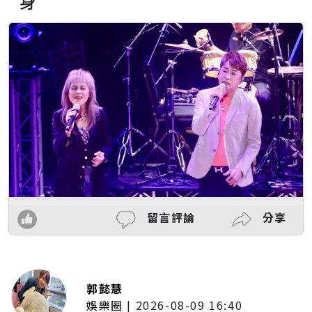
身
留言評論
分享
郭懿慧
娛樂圈
|
2026-08-09 16:40