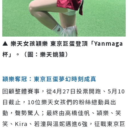
▲ 樂天女孩穎樂 東京巨蛋登頂「Yanmaga
杯」。（圖：樂天姚猿）
穎樂奪冠：東京巨蛋夢幻時刻成真
回顧整體賽事，從4月27日投票開跑、5月10
日截止，10位樂天女孩們的粉絲總動員出
動，聲勢驚人；最終由高橋佳帆、穎樂、笑
笑、Kira、若潼與溫妮邁進6強，征戰東京巨