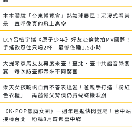
木木體驗「台東博覽會」熱氣球展區！沉浸式看美
景 直呼像真的飛上高空
LCY呂植宇攜《原子少年》好友赴倫敦拍MV圓夢！
手搖飲忍住只喝2杯 最慘僅睡1.5小時
大提琴家馬友友再度來臺！臺北、臺中共譜音樂饗
宴 每次訪臺都帶來不同驚喜
樂天女孩曉帆自責不善表達愛！爸親手打造「粉紅
色衣櫃」 禹菡憶父背債仍買蝴蝶機淚崩
《K-POP獵魔女團》一週年巡迴快閃登場！台中站
接棒台北 粉絲8月齊聚臺中驛