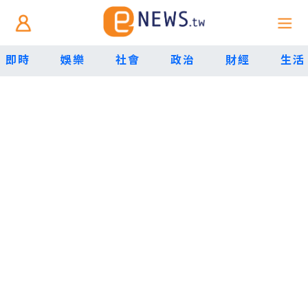
即時
娛樂
社會
政治
財經
生活