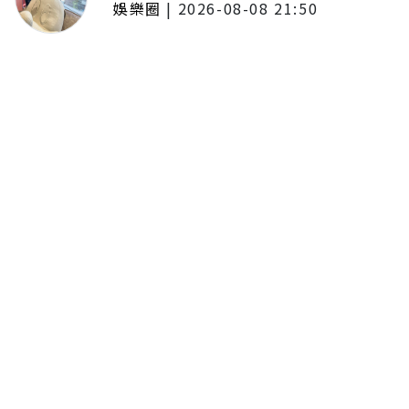
娛樂圈
|
2026-08-08 21:50
唱紅《BLEACH 死神》、《我的英
雄學院》主題曲！UVERworld首度
攻台 台北專場確定
留言評論
分享