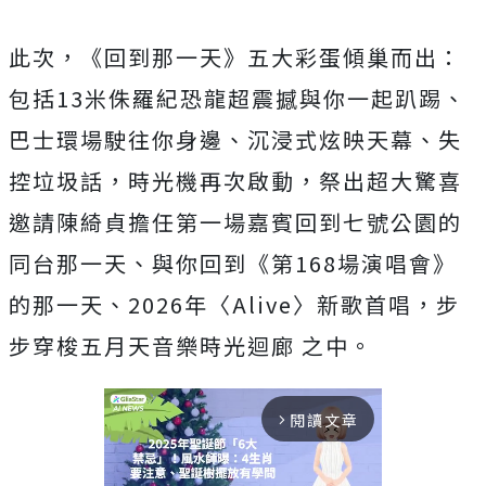
此次，《回到那一天》五大彩蛋傾巢而出：
包括
13
米侏羅紀恐龍超
震撼與你一起趴踢、
巴士環場駛往你身邊、沉浸式炫映天幕、失
控垃
圾話，時光機再次啟動，
祭出超大驚喜
邀請陳綺貞擔任第一場嘉賓回到七號公園的
同台那一天
、與你回到《第
168
場演唱會》
的那一天、
2026
年〈
Aliv
e
〉新歌首唱，步
步穿梭五月天音樂時光迴廊
之中。
閱讀文章
arrow_forward_ios