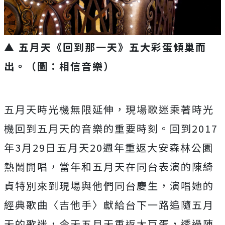
▲ 五月天《回到那一天》五大彩蛋傾巢而
出。（圖：相信音樂）
五月天時光機無限延伸，
現場歌迷乘著時光
機回到五月天的音樂的重要時刻。回到
2017
年
3
月
29
日五月天
20
週年重返大安森林公園
熱鬧開唱，
當年和五月天在同台表演的陳綺
貞特別來到現場與他們同台慶生，
演唱她的
經典歌曲〈吉他手〉獻給台下一路追隨五月
天的歌迷，
今天五月天重返大巨蛋，透過陳