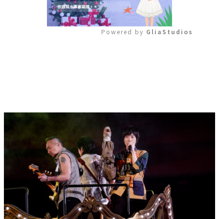
Powered by 
GliaStudios
Mute