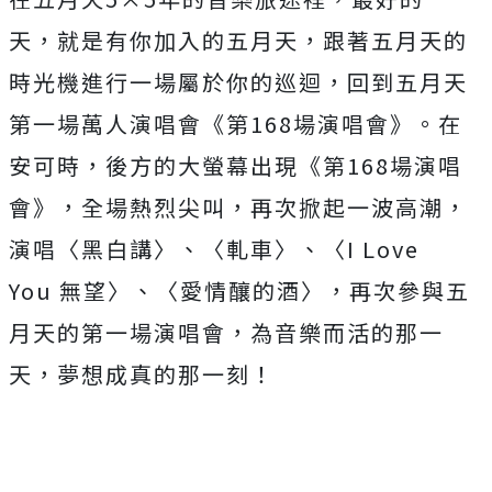
天，
就是有你加入的五月天，
跟著五月天的
時光機進行一場屬於你的巡迴，
回到五月天
第一場萬人演唱會《第
168
場演唱會》。在
安可時，
後方的大螢幕出現《第
168
場演唱
會》，全場熱烈尖叫，
再次掀起一波高潮，
演唱〈黑白講〉、〈軋車〉、〈
I Love
You
無望〉、〈愛情釀的酒〉，再次參與五
月天的第一場演唱會，
為音樂而活的那一
天，夢想成真的那一刻！