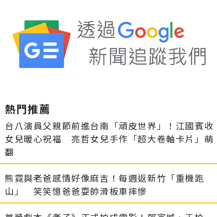
熱門推薦
台八演員父親節前進台南「頑皮世界」！江國賓收
女兒暖心祝福 亮哲女兒手作「超大卷軸卡片」萌
翻
熊霓與老爸感情好像麻吉！每週返新竹「重機跑
山」 笑笑憶爸爸耍帥滑板車摔慘
首獎劇本《老子》正式拍成電影！郭富城、王柏