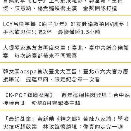
傑、陳意涵、楊貴媚領銜主演 金獎團隊打造
LCY呂植宇攜《原子少年》好友赴倫敦拍MV圓夢！
手搖飲忍住只喝2杯 最慘僅睡1.5小時
大提琴家馬友友再度來臺！臺北、臺中共譜音樂饗
宴 每次訪臺都帶來不同驚喜
韓女團aespa首攻臺北大巨蛋！臺北市六大官方應
援曝光 捷運車廂、限定紀念章一次看
《K-POP獵魔女團》一週年巡迴快閃登場！台中站
接棒台北 粉絲8月齊聚臺中驛
「最帥乩童」黃新皓《神之鄉》苦練八家將！學噴
火技巧超敬業 林玟誼憶繞境：像真的走完一趟