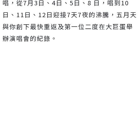
唱，從
7
月
3
日、
4
日、
5
日、
8
日，唱到
10
日、
11
日、
12
日迎接
7
天
7
夜的沸騰，
五月天
與你創下最快重返及第一位二度在大巨蛋舉
辦演唱會的紀錄。