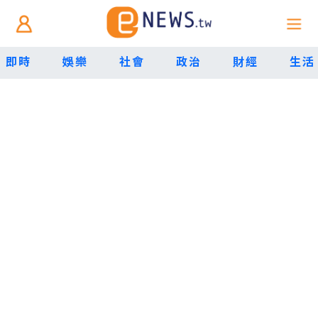
即時
娛樂
社會
政治
財經
生活