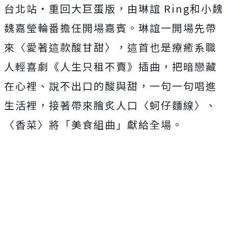
台北站・
重回大巨蛋版，由琳誼
Ring
和小魏
魏嘉瑩輪番擔任開場嘉賓。
琳誼一開場先帶
來〈愛著這款酸甘甜〉，
這首也是療癒系職
人輕喜劇《人生只租不賣》插曲，
把暗戀藏
在心裡、說不出口的酸與甜，一句一句唱進
生活裡，
接著帶來膾炙人口〈蚵仔麵線〉、
〈香菜〉將「美食組曲」
獻給全場。