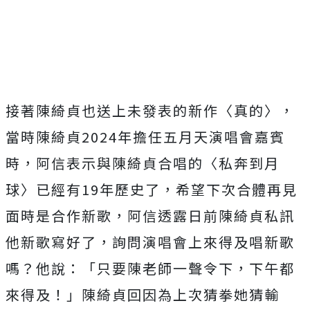
接著陳綺貞也送上未發表的新作〈真的〉，
當時陳綺貞
2024
年擔
任五月天演唱會嘉賓
時，阿信表示與陳綺貞合唱的〈私奔到月
球〉
已經有
19
年歷史了，希望下次合體再見
面時是合作新歌，
阿信透露日前陳綺貞私訊
他新歌寫好了，
詢問演唱會上來得及唱新歌
嗎？他說：「只要陳老師一聲令下，
下午都
來得及！」陳綺貞回因為上次猜拳她猜輸