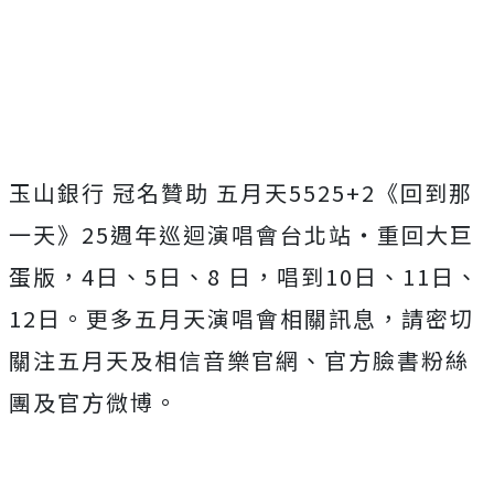
玉山銀行 冠名贊助 五月天
5525+2
《回到那
一天》
25
週年巡迴演唱會台北站・
重回大巨
蛋版，
4
日、
5
日、
8
日，唱到
10
日、
11
日、
12
日。更多五月天演唱會相關訊息，
請密切
關注五月天及相信音樂官網、官方臉書粉絲
團及官方微博。