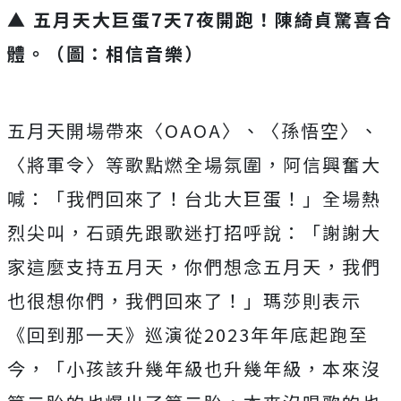
▲ 五月天大巨蛋7天7夜開跑！陳綺貞驚喜合
體。（圖：相信音樂）
五月天開場帶來〈
OAOA
〉、〈孫悟空〉、
〈將軍令〉
等歌點燃全場氛圍，阿信興奮大
喊：「我們回來了！台北大巨蛋！」
全場熱
烈尖叫，石頭先跟歌迷打招呼說：「
謝謝大
家這麼支持五月天，你們想念五月天，我們
也很想你們，
我們回來了！」瑪莎則表示
《回到那一天》巡演從
2023
年年底起
跑至
今，「小孩該升幾年級也升幾年級，
本來沒