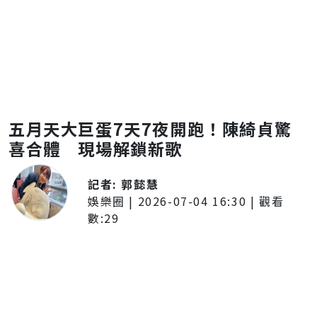
五月天大巨蛋7天7夜開跑！陳綺貞驚
喜合體 現場解鎖新歌
記者:
郭懿慧
娛樂圈
|
2026-07-04 16:30
| 觀看
數:
29