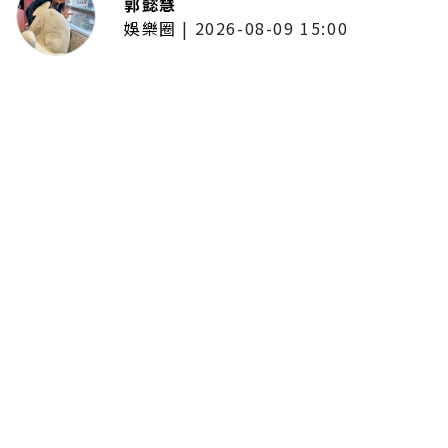
郭懿慧
娛樂圈
|
2026-08-09 15:00
王識賢收工驚收女兒「愛的晚
餐」！日式漢堡排精緻度不輸餐
廳 幸福曬照：粉色犒賞餐