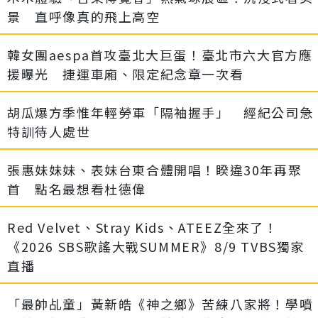
景 直呼像真的飛上高空
韓女團aespa首攻臺北大巨蛋！臺北市六大官方應
援曝光 捷運車廂、限定紀念章一次看
胡瓜爆方季惟年輕勞軍「隔袖握手」 經紀公司急
特訓待人處世
張惠妹妹妹、表妹台東合體開唱！睽違30年再聚
首 點名最想看杜德偉
Red Velvet、Stray Kids、ATEEZ全來了！
《2026 SBS歌謠大戰SUMMER》8/9 TVBS獨家
直播
「最帥乩童」黃新皓《神之鄉》苦練八家將！學噴