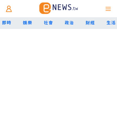
即時
娛樂
社會
政治
財經
生活