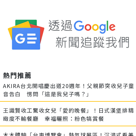
熱門推薦
AKIRA台北開唱慶出道20週年！父親節突收兒子童
音告白 愣問「這是我兒子嗎？」
王識賢收工驚收女兒「愛的晚餐」！日式漢堡排精
緻度不輸餐廳 幸福曬照：粉色犒賞餐
木木體驗「台東博覽會」熱氣球展區！沉浸式看美