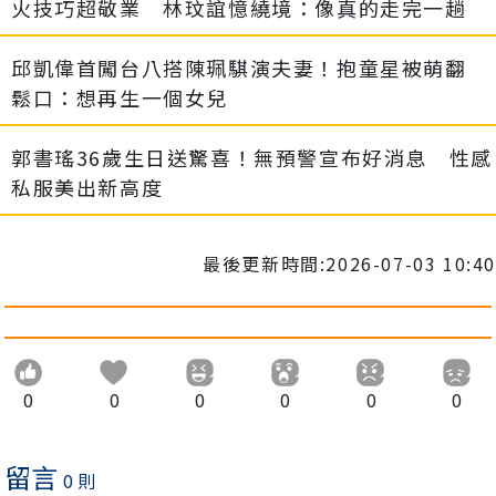
火技巧超敬業 林玟誼憶繞境：像真的走完一趟
邱凱偉首闖台八搭陳珮騏演夫妻！抱童星被萌翻
鬆口：想再生一個女兒
郭書瑤36歲生日送驚喜！無預警宣布好消息 性感
私服美出新高度
最後更新時間:2026-07-03 10:40
0
0
0
0
0
0