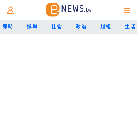
即時
娛樂
社會
政治
財經
生活