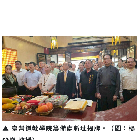
▲ 臺灣道教學院籌備處新址揭牌。（圖：楊
登嵙 教授）