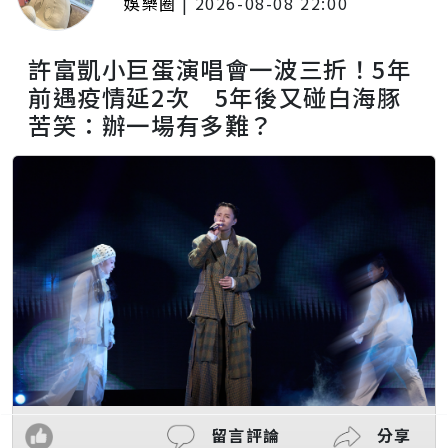
娛樂圈
|
2026-08-08 22:00
許富凱小巨蛋演唱會一波三折！5年
前遇疫情延2次 5年後又碰白海豚
苦笑：辦一場有多難？
留言評論
分享