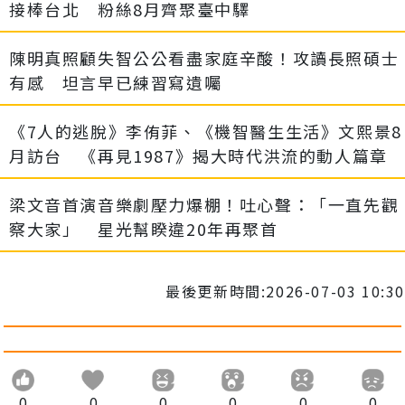
接棒台北 粉絲8月齊聚臺中驛
陳明真照顧失智公公看盡家庭辛酸！攻讀長照碩士
有感 坦言早已練習寫遺囑
《7人的逃脫》李侑菲、《機智醫生生活》文熙景8
月訪台 《再見1987》揭大時代洪流的動人篇章
梁文音首演音樂劇壓力爆棚！吐心聲：「一直先觀
察大家」 星光幫睽違20年再聚首
最後更新時間:2026-07-03 10:30
0
0
0
0
0
0