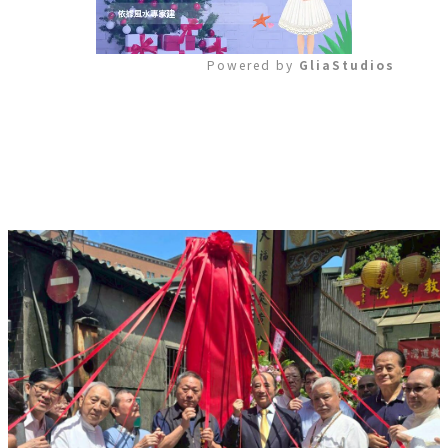
Powered by 
GliaStudios
Mute