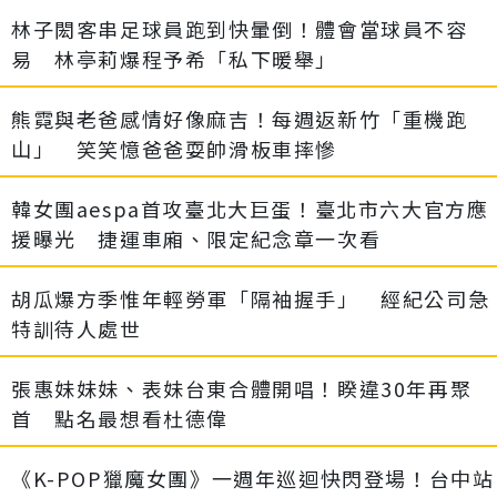
林子閎客串足球員跑到快暈倒！體會當球員不容
易 林亭莉爆程予希「私下暖舉」
熊霓與老爸感情好像麻吉！每週返新竹「重機跑
山」 笑笑憶爸爸耍帥滑板車摔慘
韓女團aespa首攻臺北大巨蛋！臺北市六大官方應
援曝光 捷運車廂、限定紀念章一次看
胡瓜爆方季惟年輕勞軍「隔袖握手」 經紀公司急
特訓待人處世
張惠妹妹妹、表妹台東合體開唱！睽違30年再聚
首 點名最想看杜德偉
《K-POP獵魔女團》一週年巡迴快閃登場！台中站