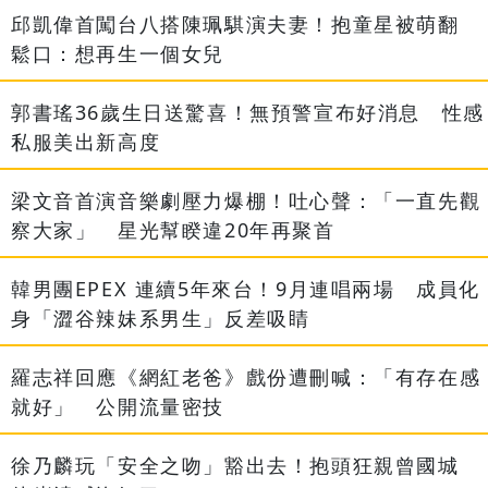
邱凱偉首闖台八搭陳珮騏演夫妻！抱童星被萌翻
鬆口：想再生一個女兒
郭書瑤36歲生日送驚喜！無預警宣布好消息 性感
私服美出新高度
梁文音首演音樂劇壓力爆棚！吐心聲：「一直先觀
察大家」 星光幫睽違20年再聚首
韓男團EPEX 連續5年來台！9月連唱兩場 成員化
身「澀谷辣妹系男生」反差吸睛
羅志祥回應《網紅老爸》戲份遭刪喊：「有存在感
就好」 公開流量密技
徐乃麟玩「安全之吻」豁出去！抱頭狂親曾國城