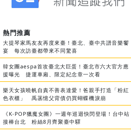
熱門推薦
大提琴家馬友友再度來臺！臺北、臺中共譜音樂饗
宴 每次訪臺都帶來不同驚喜
韓女團aespa首攻臺北大巨蛋！臺北市六大官方應
援曝光 捷運車廂、限定紀念章一次看
樂天女孩曉帆自責不善表達愛！爸親手打造「粉紅
色衣櫃」 禹菡憶父背債仍買蝴蝶機淚崩
《K-POP獵魔女團》一週年巡迴快閃登場！台中站
接棒台北 粉絲8月齊聚臺中驛