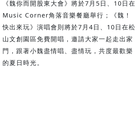
《
魏你而開股東大會》將於
7
月
5
日、
10
日在
Music Corner
角落音樂餐廳舉行；《魏！
快出來玩》演唱會則將於
7
月
4
日、
10
日在松
山文創園區免費開唱，邀請大家一起走出家
門，
跟著小魏盡情唱、盡情玩，共度最歡樂
的夏日時光。