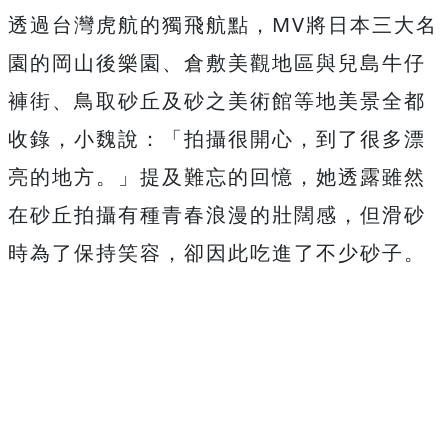
透過台灣虎航的獨飛航點，
MV
將日本三大名
園的岡山後樂園、
倉敷美觀地區與兒島牛仔
褲街、
鳥取砂丘及砂之美術館等地美景全都
收錄，小魏說：「拍攝很開心，
到了很多漂
亮的地方。」提及難忘的回憶，
她透露雖然
在砂丘拍攝有種青春浪漫的壯闊感，
但滑砂
時為了保持笑容，卻因此吃進了不少砂子。