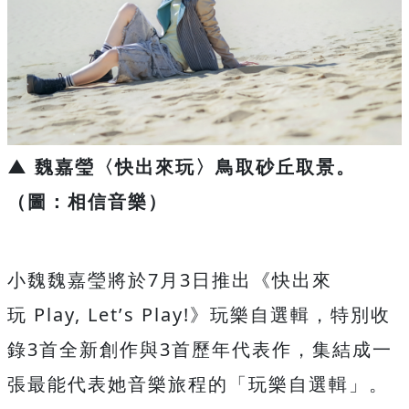
▲ 魏嘉瑩〈快出來玩〉鳥取砂丘取景。
（圖：相信音樂）
小魏魏嘉瑩將於
7
月
3
日推出《快出來
玩
Play, Let
’
s Play!
》玩樂自選輯，特別收
錄
3
首全新創作與
3
首歷年代表作
，集結成一
張最能代表她音樂旅程的「玩樂自選輯」。