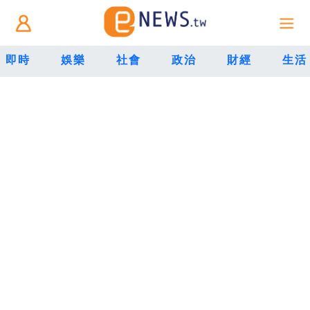
即時
娛樂
社會
政治
財經
生活