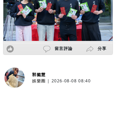
留言評論
分享
郭懿慧
娛樂圈
|
2026-08-08 08:40
LCY呂植宇攜《原子少年》好友赴倫
敦拍MV圓夢！手搖飲忍住只喝2
杯 最慘僅睡1.5小時