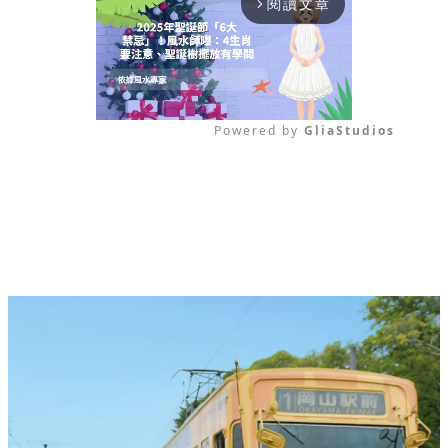
閱讀文章
arrow_forward_ios
Powered by 
GliaStudios
Mute