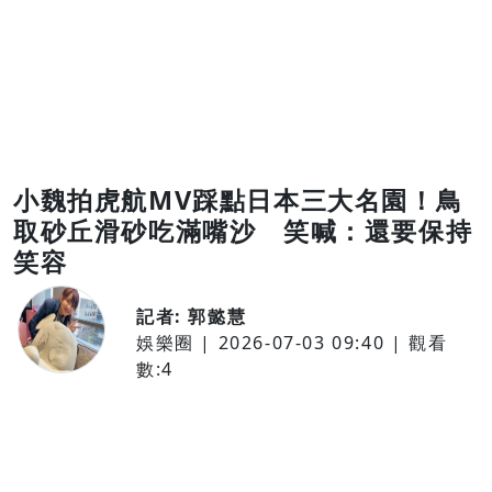
小魏拍虎航MV踩點日本三大名園！鳥
取砂丘滑砂吃滿嘴沙 笑喊：還要保持
笑容
記者:
郭懿慧
娛樂圈
|
2026-07-03 09:40
| 觀看
數:
4