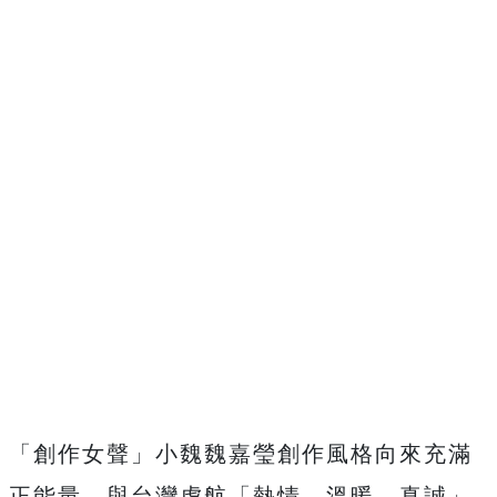
「創作女聲」小魏魏嘉瑩創作風格向來充滿
正能量，與台灣虎航「熱情、溫暖、真誠」