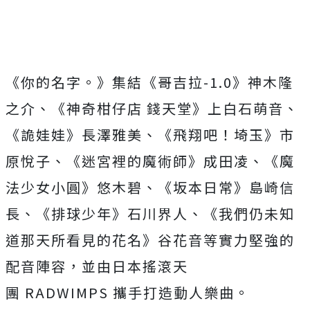
《
你的名字。》集結《哥吉拉
-1.0
》神木隆
之介、《神奇柑仔店 錢天堂》上白石萌音、
《詭娃娃》長澤雅美、《飛翔吧！埼玉》
市
原悅子、《迷宮裡的魔術師》成田凌、《魔
法少女小圓》悠木碧、
《坂本日常》島崎信
長、《排球少年》石川界人、《
我們仍未知
道那天所看見的花名》谷花音等實力堅強的
配音陣容，
並由日本搖滾天
團
RADWIMPS
攜手打造動人樂曲。