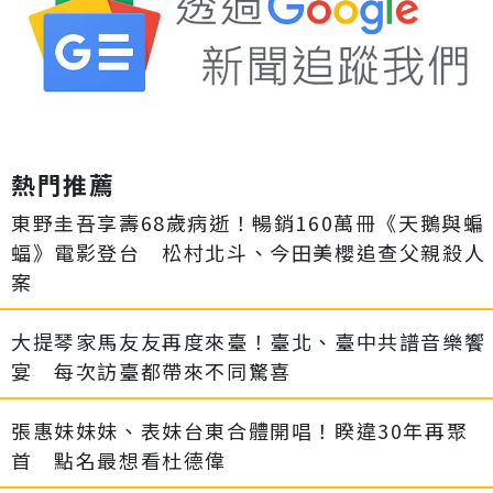
熱門推薦
東野圭吾享壽68歲病逝！暢銷160萬冊《天鵝與蝙
蝠》電影登台 松村北斗、今田美櫻追查父親殺人
案
大提琴家馬友友再度來臺！臺北、臺中共譜音樂饗
宴 每次訪臺都帶來不同驚喜
張惠妹妹妹、表妹台東合體開唱！睽違30年再聚
首 點名最想看杜德偉