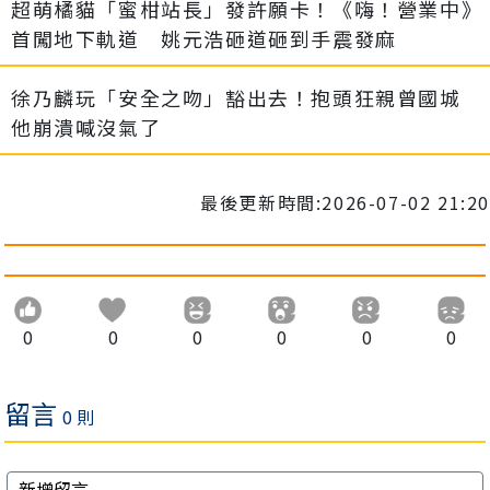
超萌橘貓「蜜柑站長」發許願卡！《嗨！營業中》
首闖地下軌道 姚元浩砸道砸到手震發麻
徐乃麟玩「安全之吻」豁出去！抱頭狂親曾國城
他崩潰喊沒氣了
最後更新時間:2026-07-02 21:20
0
0
0
0
0
0