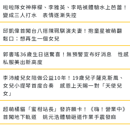
啦啦隊女神檸檬、李雅英、李晧禎體驗水上芭蕾！
變成三人打水 表情逐漸失控
邱凱偉首闖台八搭陳珮騏演夫妻！抱童星被萌翻
鬆口：想再生一個女兒
郭書瑤36歲生日送驚喜！無預警宣布好消息 性感
私服美出新高度
李沛綾兒女陪做公益10年！19歲兒子薩克斯風、
女兒小提琴首度合奏 感恩上天賜一對「天使兒
女」
超萌橘貓「蜜柑站長」發許願卡！《嗨！營業中》
首闖地下軌道 姚元浩體驗砸道作業手震發麻