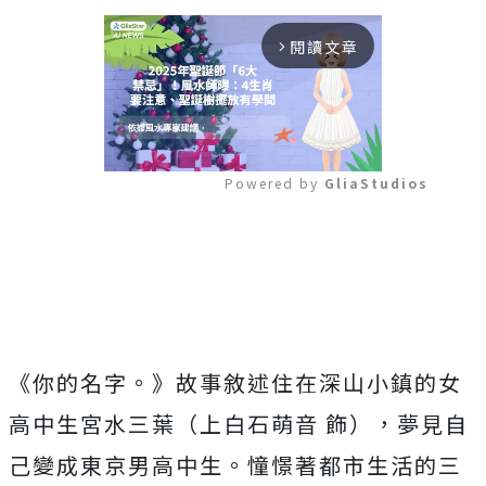
閱讀文章
arrow_forward_ios
Powered by 
GliaStudios
Mute
《你的名字。》
故事敘述住在深山小鎮的女
高中生宮水三葉（上白石萌音 飾），夢見自
己變成東京男高中生。憧憬著都市生活的三