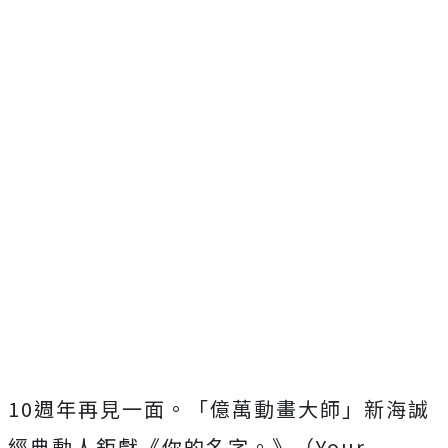
10
週年再見一面。「億萬動畫大師」新海誠
經典動人鉅獻《你的名字。》（
Your