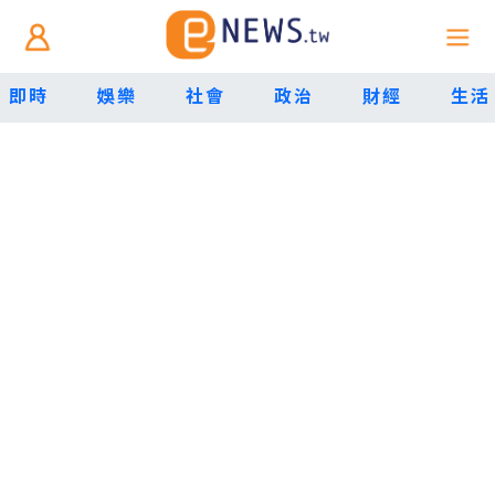
即時
娛樂
社會
政治
財經
生活