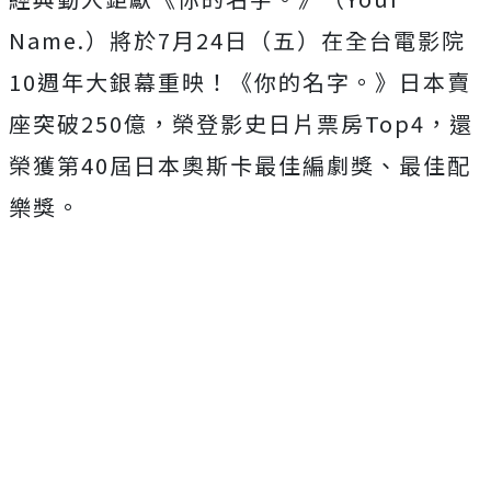
Name.
）將於
7
月
24
日（五）在全台電影院
10
週年大銀幕重
映！《你的名字。》日本賣
座突破
250
億，榮登影史日片票房
To
p4
，還
榮獲第
40
屆日本奧斯卡最佳編劇獎、最佳配
樂獎。