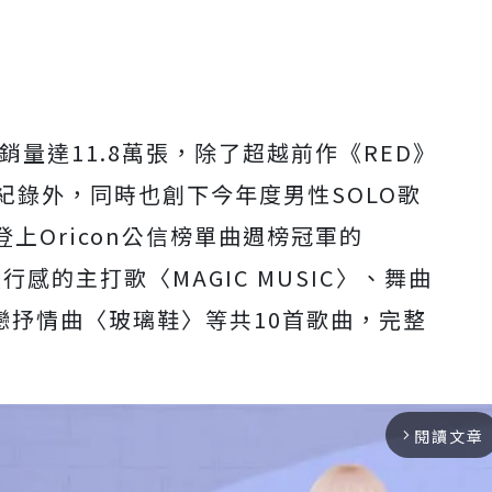
》首週銷量達11.8萬張，除了超越前作《RED》
佳紀錄外，同時也創下今年度男性SOLO歌
上Oricon公信榜單曲週榜冠軍的
流行感的主打歌〈MAGIC MUSIC〉、舞曲
失戀抒情曲〈玻璃鞋〉等共10首歌曲，完整
閱讀文章
arrow_forward_ios