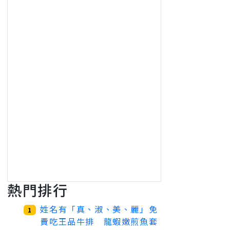
熱門排行
姓名有「真、淑、美、麗」免
1
費吃王品牛排 龍蝦嫩煎魚套