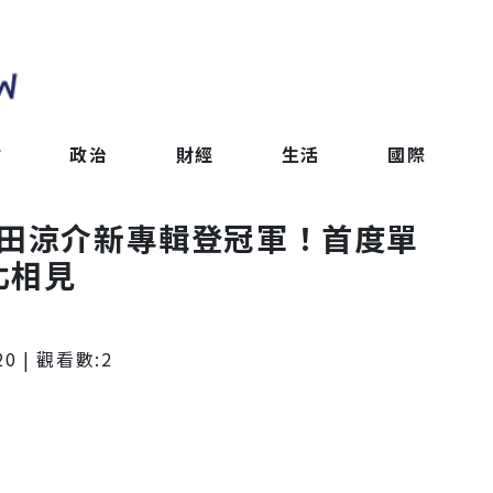
會
政治
財經
生活
國際
P」山田涼介新專輯登冠軍！首度單
北相見
20
| 觀看數:
2