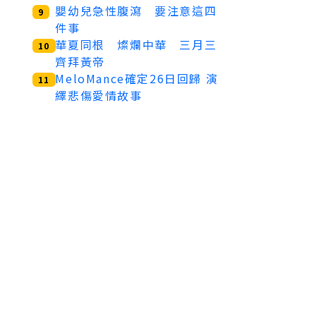
嬰幼兒急性腹瀉 要注意這四
9
件事
華夏同根 燦爛中華 三月三
10
齊拜黃帝
MeloMance確定26日回歸 演
11
繹悲傷愛情故事