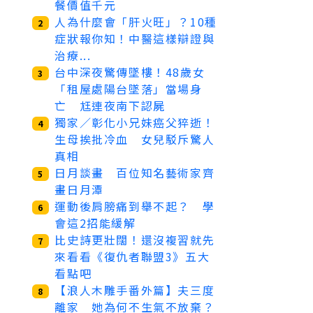
餐價值千元
人為什麼會「肝火旺」？10種
2
症狀報你知！中醫這樣辯證與
治療...
台中深夜驚傳墜樓！48歲女
3
「租屋處陽台墜落」當場身
亡 尪連夜南下認屍
獨家／彰化小兄妹癌父猝逝！
4
生母挨批冷血 女兒駁斥驚人
真相
日月談畫 百位知名藝術家齊
5
畫日月潭
運動後肩膀痛到舉不起？ 學
6
會這2招能緩解
比史詩更壯闊！還沒複習就先
7
來看看《復仇者聯盟3》五大
看點吧
【浪人木雕手番外篇】夫三度
8
離家 她為何不生氣不放棄？