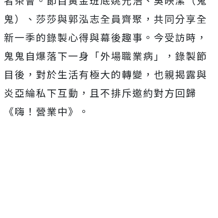
者茶會。節目黃金班底姚元浩、吳映潔（鬼
鬼）、莎莎與郭泓志全員齊聚，共同分享全
新一季的錄製心得與幕後趣事。今受訪時，
鬼鬼自爆落下一身「外場職業病」，錄製節
目後，對於生活有極大的轉變，也親揭露與
炎亞綸私下互動，且不排斥邀約對方回歸
《嗨！營業中》。