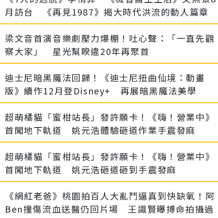
月訪台 《再見1987》揭大時代洪流的動人篇章
梁文音首演音樂劇壓力爆棚！吐心聲：「一直先觀
察大家」 星光幫睽違20年再聚首
迪士尼暗黑魔法回歸！《迪士尼扭曲仙境：動畫
版》續作12月登Disney+ 再展暗黑魔法美學
超萌橘貓「蜜柑站長」發許願卡！《嗨！營業中》
首闖地下軌道 姚元浩體驗砸道作業手震發麻
超萌橘貓「蜜柑站長」發許願卡！《嗨！營業中》
首闖地下軌道 姚元浩砸道砸到手震發麻
《網紅老爸》桃園拍百人大亂鬥逼真到快缺氧！阿
Ben撞傷流血送醫仍回片場 王識賢曝搏命拍攝過