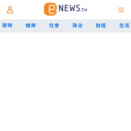
即時
娛樂
社會
政治
財經
生活