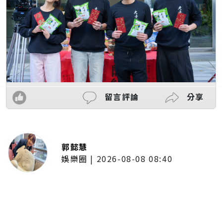
留言評論
分享
郭懿慧
娛樂圈
|
2026-08-08 08:40
LCY呂植宇攜《原子少年》好友赴倫
敦拍MV圓夢！手搖飲忍住只喝2
杯 最慘僅睡1.5小時