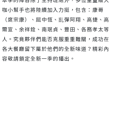
咖小幫手也將陸續加入力挺，包含：康哥
（庹宗康）、屈中恆、乱彈阿翔、高捷、高
爾宣、余祥銓、南珉貞、豐田、各務孝太等
人。究竟夥伴們能否克服重重難關，成功在
各大餐廳留下屬於他們的全新味道？精彩內
容敬請鎖定全新一季的播出。