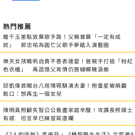
熱門推薦
龍千玉差點放棄歌手路！父親曾算「一定有成
就」 郭忠祐為圓亡父歌手夢踏入演藝圈
樂天女孩曉帆自責不善表達愛！爸親手打造「粉紅
色衣櫃」 禹菡憶父背債仍買蝴蝶機淚崩
邱凱偉首闖台八搭陳珮騏演夫妻！抱童星被萌翻
鬆口：想再生一個女兒
陳明真照顧失智公公看盡家庭辛酸！攻讀長照碩士
有感 坦言早已練習寫遺囑
《7人的逃脫》李侑菲、《機智醫生生活》文熙景8