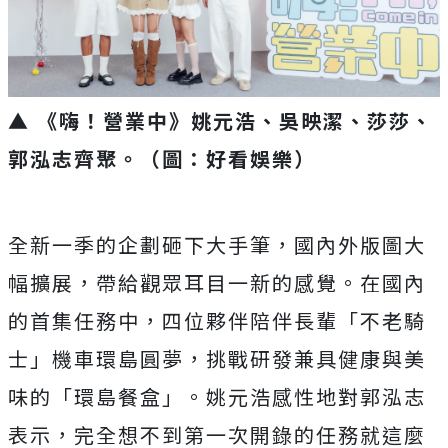
▲ 《嗨！營業中》姚元浩、吳映潔、莎莎、
郭泓志齊聚。
（圖：好看娛樂）
全新一季的企劃砸下大手筆，國內外版圖大
幅擴展，
帶給觀眾耳目一新的感覺。在國內
的首集任務中，
四位夥伴陪伴長輩「不老騎
士」機車環島圓夢，
挑戰研發兼具健康與美
味的「環島餐盒」。
姚元浩感性地對郭泓志
表示，完全想不到第一次開錄的任務就這麼