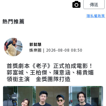
隱私權政策
熱門推薦
郭懿慧
娛樂圈
|
2026-08-08 08:50
首獎劇本《老子》正式拍成電影！
郭富城、王柏傑、陳意涵、楊貴媚
領銜主演 金獎團隊打造