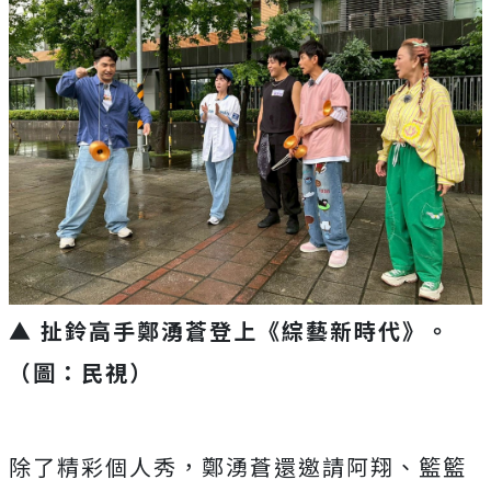
▲ 扯鈴高手鄭湧蒼登上《綜藝新時代》。
（圖：民視）
除了精彩個人秀，鄭湧蒼還邀請阿翔、籃籃