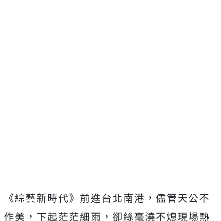
《綜藝新時代》前進台北南港，儘管天公不
作美，下起茫茫細雨，卻絲毫澆不熄現場熱