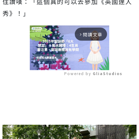
住讚嘆：「這個真的可以去參加《英國達人
秀》！」
閱讀文章
arrow_forward_ios
Powered by 
GliaStudios
Mute