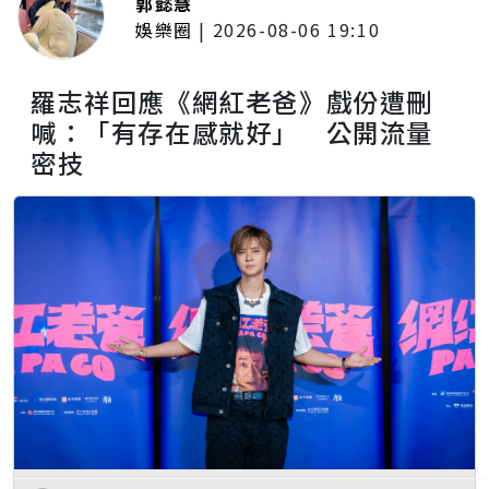
郭懿慧
娛樂圈
|
2026-08-06 19:10
羅志祥回應《網紅老爸》戲份遭刪
喊：「有存在感就好」 公開流量
密技