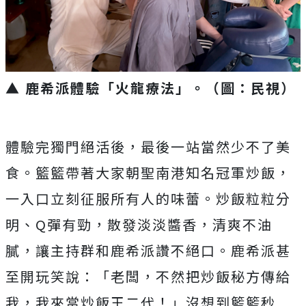
▲ 鹿希派體驗「火龍療法」。（圖：民視）
體驗完獨門絕活後，最後一站當然少不了美
食。籃籃帶著大家朝聖南港知名冠軍炒飯，
一入口立刻征服所有人的味蕾。炒飯粒粒分
明、Q彈有勁，散發淡淡醬香，清爽不油
膩，讓主持群和鹿希派讚不絕口。鹿希派甚
至開玩笑說：「老闆，不然把炒飯秘方傳給
我，我來當炒飯王二代！」沒想到籃籃秒