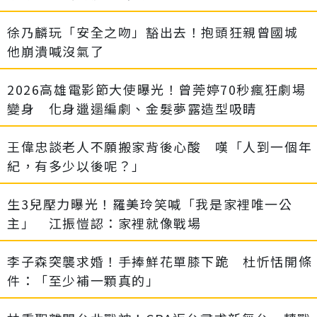
徐乃麟玩「安全之吻」豁出去！抱頭狂親曾國城
他崩潰喊沒氣了
2026高雄電影節大使曝光！曾莞婷70秒瘋狂劇場
變身 化身邋遢編劇、金髮夢露造型吸睛
王偉忠談老人不願搬家背後心酸 嘆「人到一個年
紀，有多少以後呢？」
生3兒壓力曝光！羅美玲笑喊「我是家裡唯一公
主」 江振愷認：家裡就像戰場
李子森突襲求婚！手捧鮮花單膝下跪 杜忻恬開條
件：「至少補一顆真的」