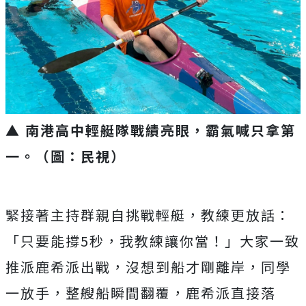
▲ 南港高中輕艇隊戰績亮眼，霸氣喊只拿第
一。（圖：民視）
緊接著主持群親自挑戰輕艇，教練更放話：
「只要能撐5秒，我教練讓你當！」大家一致
推派鹿希派出戰，沒想到船才剛離岸，同學
一放手，整艘船瞬間翻覆，鹿希派直接落