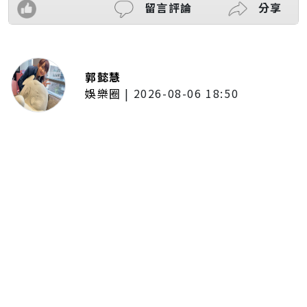
留言評論
分享
郭懿慧
娛樂圈
|
2026-08-06 18:50
《網紅老爸》桃園拍百人大亂鬥逼
真到快缺氧！阿Ben撞傷流血送醫
仍回片場 王識賢曝搏命拍攝過程