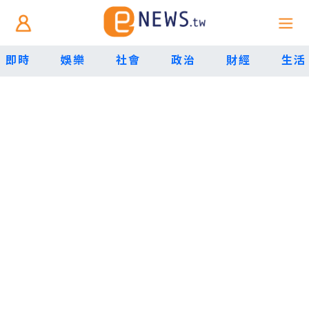
即時
娛樂
社會
政治
財經
生活