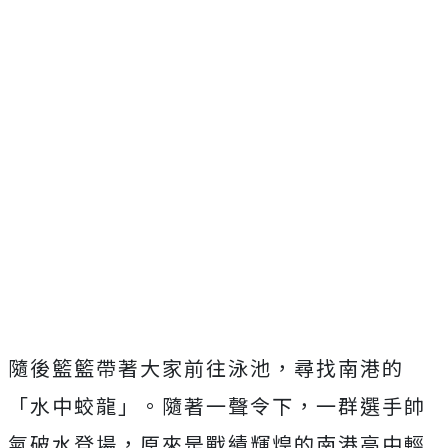
隨後籃籃帶著大家前往泳池，尋找南港的
「水中蛟龍」。隨著一聲令下，一群選手帥
氣破水登場，原來是戰績輝煌的南港高中輕