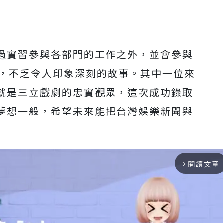
過實習參與各部門的工作之外，並會參與
中，不乏令人印象深刻的故事。其中一位來
就是三立戲劇的忠實觀眾，這次成功錄取
夢想一般，希望未來能把台灣娛樂新聞與
閱讀文章
arrow_forward_ios