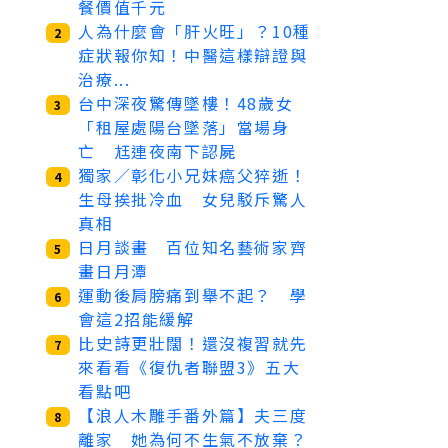
餐價值千元
人為什麼會「肝火旺」？10種
2
症狀報你知！中醫這樣辯證與
治療...
台中深夜驚傳墜樓！48歲女
3
「租屋處陽台墜落」當場身
亡 尪連夜南下認屍
獨家／彰化小兄妹癌父猝逝！
4
生母挨批冷血 女兒駁斥驚人
真相
日月談畫 百位知名藝術家齊
5
畫日月潭
運動後肩膀痛到舉不起？ 學
6
會這2招能緩解
比史詩更壯闊！還沒複習就先
7
來看看《復仇者聯盟3》五大
看點吧
【浪人木雕手番外篇】夫三度
8
離家 她為何不生氣不放棄？