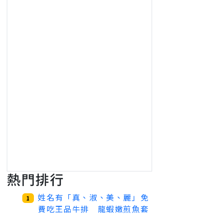
熱門排行
姓名有「真、淑、美、麗」免
1
費吃王品牛排 龍蝦嫩煎魚套