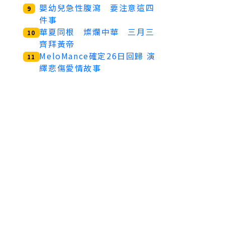
嬰幼兒急性腹瀉 要注意這四
9
件事
華夏同根 燦爛中華 三月三
10
齊拜黃帝
MeloMance確定26日回歸 演
11
繹悲傷愛情故事