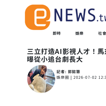
即時
娛樂
社
三立打造AI影視人才！
曝從小追台劇長大
記者:
郭懿慧
娛樂圈
|
2026-07-02 12: