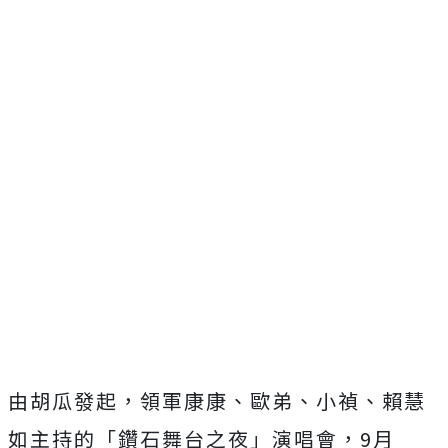
由胡瓜發起，領軍康康、歐弟、小禎、賴慧
如主持的「鑽石舞台之夜」演唱會，
9
月