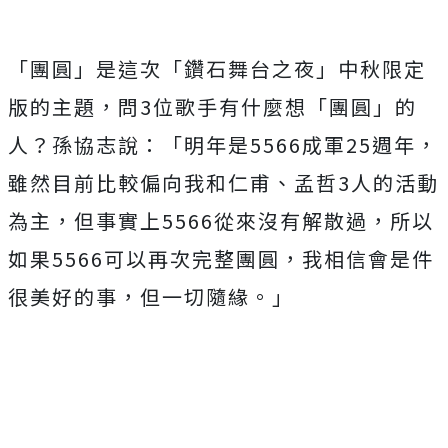
「團圓」是這次「鑽石舞台之夜」中秋限定
版的主題，問
3
位歌手有什麼想「團圓」的
人？孫協志說：「明年是
5566
成軍
25
週年，
雖然目前比較偏向我和仁甫、孟哲
3
人的活動
為主，但事實上
5566
從來沒有解散過，所以
如果
5566
可以再次完整團圓，我相信會是件
很美好的事，但一切隨緣。」