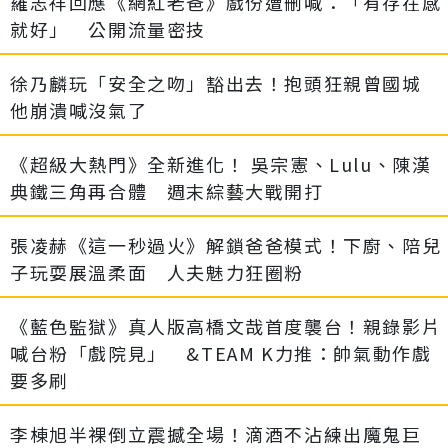
羅志祥回應《網紅老爸》戲份遭刪喊：「有存在感
就好」 公開流量密技
徐乃麟玩「安全之吻」豁出去！抱頭狂親曾國城
他崩潰喊沒氣了
《超級大熱門》全新進化！ 吳宗憲、Lulu、陳漢
典鐵三角再合體 週末綜藝大戰開打
張凌赫《這一秒過火》解鎖爸爸模式！下廚、陪兒
子玩耍展溫柔面 人夫魅力狂圈粉
《藍色監獄》真人版高橋文哉首度襲台！親錄影片
喊台粉「戲院見」 &TEAM K力推：帥氣動作戲
要多刷
李棟旭半裸倒立震撼全場！滴酒不沾練出魔鬼巨