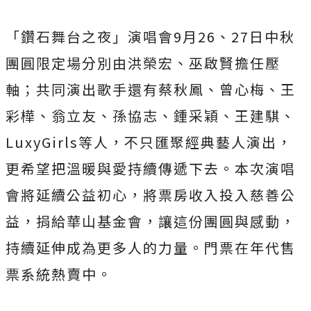
「鑽石舞台之夜」演唱會
9
月
26
、
27
日中秋
團圓限定場分別由洪榮宏、巫啟賢擔任壓
軸；共同演出歌手還有蔡秋鳳、曾心梅、王
彩樺、翁立友、孫協志、鍾采穎、王建騏、
LuxyGirls
等人，不只匯聚經典藝人演出，
更希望把溫暖與愛持續傳遞下去。本次演唱
會將延續公益初心，將票房收入投入慈善公
益，捐給華山基金會，讓這份團圓與感動，
持續延伸成為更多人的力量。門票在年代售
票系統熱賣中。