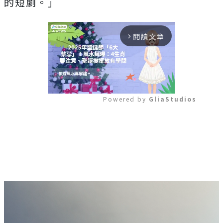
的短劇。」
閱讀文章
arrow_forward_ios
Powered by 
GliaStudios
Mute