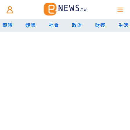
即時
娛樂
社會
政治
財經
生活