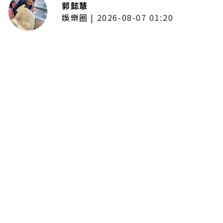
郭懿慧
娛樂圈
|
2026-08-07 01:20
啦啦隊的檸檬、李雅英、李晧禎體
驗水上芭蕾！變成三人打水 表情
逐漸失控