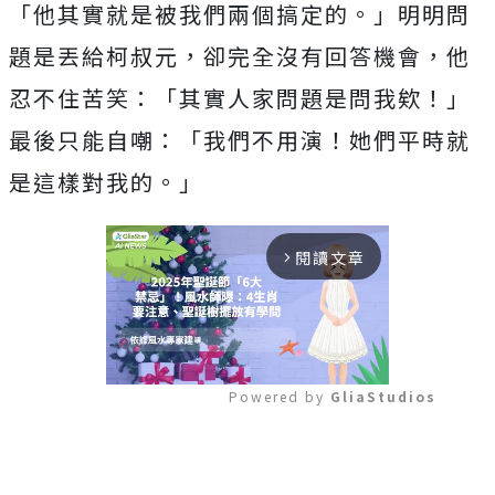
「
他其實就是被我們兩個搞定的。」明明問
題是丟給柯叔元，
卻完全沒有回答機會，他
忍不住苦笑：「其實人家問題是問我欸！」
最後只能自嘲：「我們不用演！她們平時就
是這樣對我的。」
閱讀文章
arrow_forward_ios
Powered by 
GliaStudios
Mute