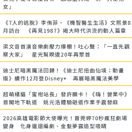
女」
《7人的逃脫》李侑菲、《機智醫生生活》文熙景8
月訪台 《再見1987》揭大時代洪流的動人篇章
梁文音首演音樂劇壓力爆棚！吐心聲：「一直先觀
察大家」 星光幫睽違20年再聚首
迪士尼暗黑魔法回歸！《迪士尼扭曲仙境：動畫
版》續作12月登Disney+ 再展暗黑魔法美學
超萌橘貓「蜜柑站長」發許願卡！《嗨！營業中》
首闖地下軌道 姚元浩體驗砸道作業手震發麻
2026高雄電影節大使曝光！曾莞婷70秒瘋狂劇場
變身 化身邋遢編劇、金髮夢露造型吸睛