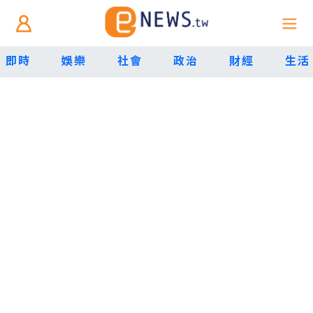
即時
娛樂
社會
政治
財經
生活