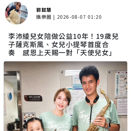
郭懿慧
娛樂圈
|
2026-08-07 01:20
李沛綾兒女陪做公益10年！19歲兒
子薩克斯風、女兒小提琴首度合
奏 感恩上天賜一對「天使兒女」