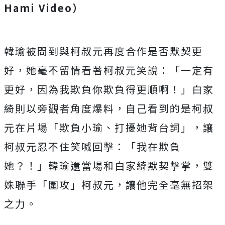
Hami Video）
韓瑜被問到與柯叔元再度合作是否默契更
好，
她毫不留情看著柯叔元笑說：「一定有
更好，
因為我欺負你欺負得更順啊！」白家
綺則以旁觀者角度爆料，
自己看到的是柯叔
元在片場「欺負小瑜、打擾她背台詞」，
讓
柯叔元忍不住笑喊回擊：「我在欺負
她？！」
韓瑜還當場和白家綺默契擊掌，雙
姝聯手「圍攻」柯叔元，
讓他完全毫無招架
之力。