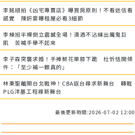
李銘順拍《凶宅專賣店》曝買房原則！不看迷信看
感覺 陳姸霏曝租屋必看3細節
李棟旭半裸倒立震撼全場！滴酒不沾練出魔鬼巨
肌 苦喊手舉不起來
李子森突襲求婚！手捧鮮花單膝下跪 杜忻恬開條
件：「至少補一顆真的」
林秉聖離開台北戰神！CBA返台尋求新舞台 轉戰
PLG洋基工程尋新舞台
最後更新時間:2026-07-02 12:00