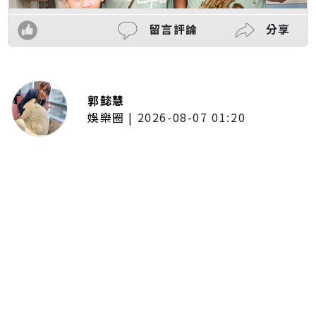
留言評論
分享
郭懿慧
娛樂圈
|
2026-08-07 01:20
啦啦隊的檸檬、李雅英、李晧禎體
驗水上芭蕾！變成三人打水 表情
逐漸失控