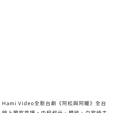
Hami Video全新台劇《阿松與阿暖》全台
線上獨家首播，由柯叔元、
韓瑜、白家綺主