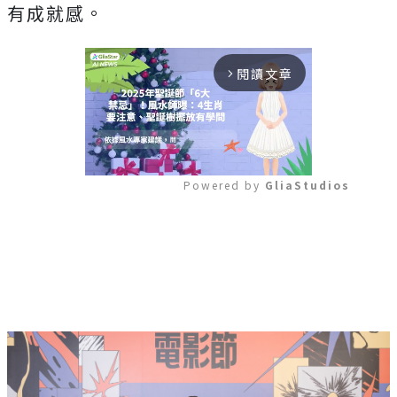
有成就感。
閱讀文章
arrow_forward_ios
Powered by 
GliaStudios
Mute