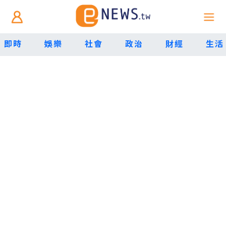
即時
娛樂
社會
政治
財經
生活