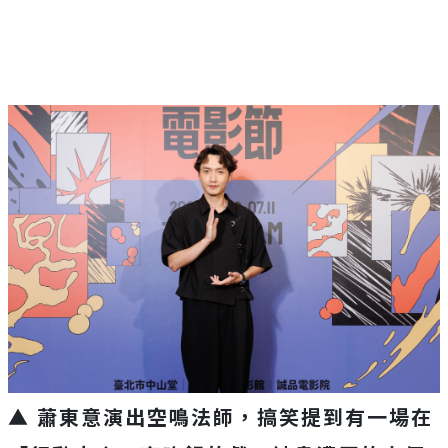
▲ 蕭東意演出空鳴法師，搞笑提到有一場在