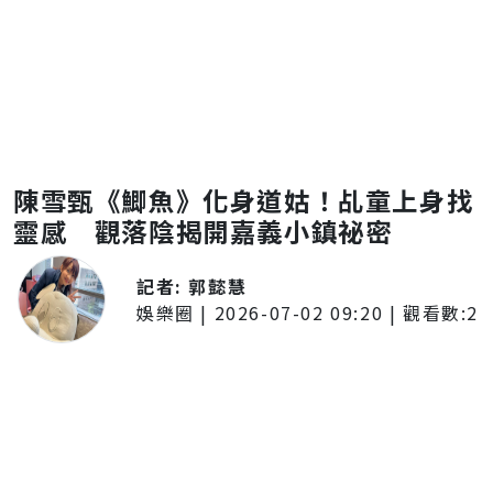
陳雪甄《鯽魚》化身道姑！乩童上身找
靈感 觀落陰揭開嘉義小鎮祕密
記者:
郭懿慧
娛樂圈
|
2026-07-02 09:20
| 觀看數:
2