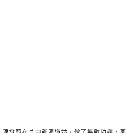
陳雪甄在片中飾演道姑，做了無數功課，
甚