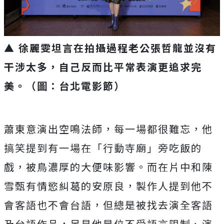
▲ 徐麗雯坦言在拍攝過程老公張哲龍並沒有
干涉太多，自己反而比平常表演更追求完
美。（圖：台北電影節）
蕭東意演出空鳴法師，
每一場都很難忘，他
搞笑提到有一場在「行動寺廟」旁吃飯的
戲，
被鳥濃厚的大便味影響。而在片中和陳
雪甄有情慾糾葛的安原良，
製作人提到他不
會客語也不會台語，
但總是被找去演全客語
及台語作品，足見他是位不受語言限制、
演