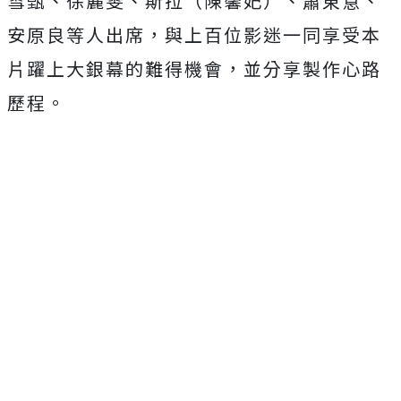
雪甄、徐麗雯、斯拉（陳馨妃）、蕭東意、
安原良等人出席，
與上百位影迷一同享受本
片躍上大銀幕的難得機會，
並分享製作心路
歷程。