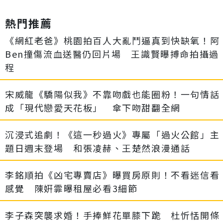
熱門推薦
《網紅老爸》桃園拍百人大亂鬥逼真到快缺氧！阿
Ben撞傷流血送醫仍回片場 王識賢曝搏命拍攝過
程
宋威龍《驕陽似我》不靠吻戲也能圈粉！一句情話
成「現代戀愛天花板」 傘下吻甜翻全網
沉浸式追劇！《這一秒過火》專屬「過火公館」主
題日週末登場 和張凌赫、王楚然浪漫通話
李銘順拍《凶宅專賣店》曝買房原則！不看迷信看
感覺 陳姸霏曝租屋必看3細節
李子森突襲求婚！手捧鮮花單膝下跪 杜忻恬開條