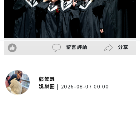
留言評論
分享
郭懿慧
娛樂圈
|
2026-08-07 00:00
迪士尼暗黑魔法回歸！《迪士尼扭
曲仙境：動畫版》續作12月登
Disney+ 再展暗黑魔法美學