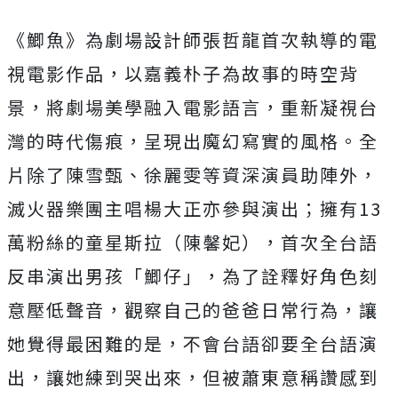
《鯽魚》為劇場設計師張哲龍首次執導的電
視電影作品，
以嘉義朴子為故事的時空背
景，將劇場美學融入電影語言，
重新凝視台
灣的時代傷痕，呈現出魔幻寫實的風格。
全
片除了陳雪甄、徐麗雯等資深演員助陣外，
滅火器樂團主唱楊大正亦參與演出；擁有13
萬粉絲的童星斯拉（
陳馨妃），首次全台語
反串演出男孩「鯽仔」，
為了詮釋好角色刻
意壓低聲音，觀察自己的爸爸日常行為，
讓
她覺得最困難的是，不會台語卻要全台語演
出，讓她練到哭出來，
但被蕭東意稱讚感到