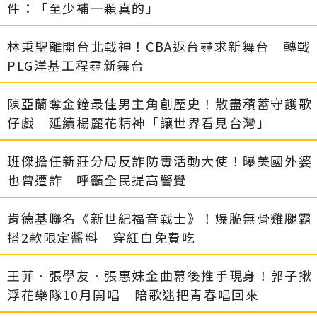
件：「至少補一顆真的」
林秉聖離開台北戰神！CBA返台尋求新舞台 轉戰
PLG洋基工程尋新舞台
陳亞蘭奪金鐘最佳男主角創歷史！散盡積蓄守護歌
仔戲 延續楊麗花精神「讓世界看見台灣」
班傑擔任新莊分局反詐防毒活動大使！曝美國外婆
也曾遭詐 呼籲全民提高警覺
肯德基聯名《新世紀福音戰士》！爆脆無骨雞腿霸
搭2款限定醬料 穿紅白免費吃
王菲、張學友、張惠妹金曲幕後推手現身！郭子揪
浮花樂隊10月開唱 陪歌迷把青春唱回來