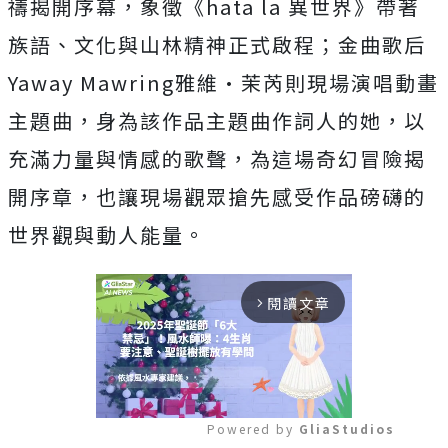
禱揭開序幕，象徵《hata la 異世界》帶著
族語、文化與山林精神正式啟程；金曲歌后
Yaway Mawring雅維·茉芮則現場演唱動畫
主題曲，
身為該作品主題曲作詞人的她，以
充滿力量與情感的歌聲，
為這場奇幻冒險揭
開序章，
也讓現場觀眾搶先感受作品磅礴的
世界觀與動人能量。
閱讀文章
arrow_forward_ios
Powered by 
GliaStudios