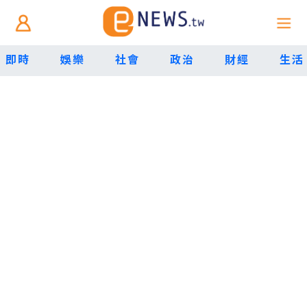
即時
娛樂
社會
政治
財經
生活