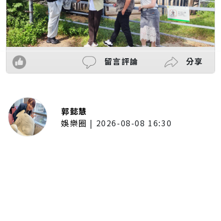
留言評論
分享
郭懿慧
娛樂圈
|
2026-08-08 16:30
林子閎客串足球員跑到快暈倒！體
會當球員不容易 林亭莉爆程予希
「私下暖舉」