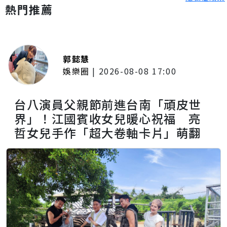
熱門推薦
郭懿慧
娛樂圈
|
2026-08-08 17:00
台八演員父親節前進台南「頑皮世
界」！江國賓收女兒暖心祝福 亮
哲女兒手作「超大卷軸卡片」萌翻