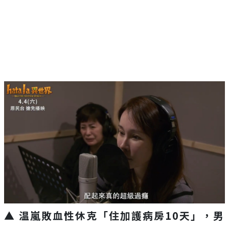
▲ 温嵐敗血性休克「住加護病房10天」，男