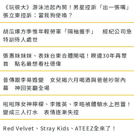
《玩很大》游泳池起內鬨！男星控訴「出一張嘴」
張立東控訴：當我狗使喚？
胡瓜爆方季惟年輕勞軍「隔袖握手」 經紀公司急
特訓待人處世
張惠妹妹妹、表妹台東合體開唱！睽違30年再聚
首 點名最想看杜德偉
昔傳跟李易婚變 女兒揭六月喝酒與爸爸吵架內
幕 神回笑翻全場
啦啦隊女神檸檬、李雅英、李晧禎體驗水上芭蕾！
變成三人打水 表情逐漸失控
Red Velvet、Stray Kids、ATEEZ全來了！