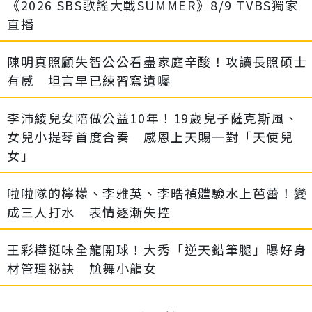
《2026 SBS歌謠大戰SUMMER》8/9 TVBS獨家
直播
陳明真照顧失智公公看盡家庭辛酸！攻讀長照碩士
有感 坦言早已練習寫遺囑
李沛綾兒女陪做公益10年！19歲兒子薩克斯風、
女兒小提琴首度合奏 感恩上天賜一對「天使兒
女」
啦啦隊的檸檬、李雅英、李晧禎體驗水上芭蕾！變
成三人打水 表情逐漸失控
王彩樺挺味全龍開球！大秀「逆天鉛筆腿」曝好身
材管理祕訣 尬舞小龍女