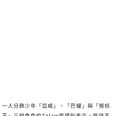
一人分飾少年「亞威」、「巴耀」與「猴妖
王」三個角色的Tala
w雷諾則表示，族語不