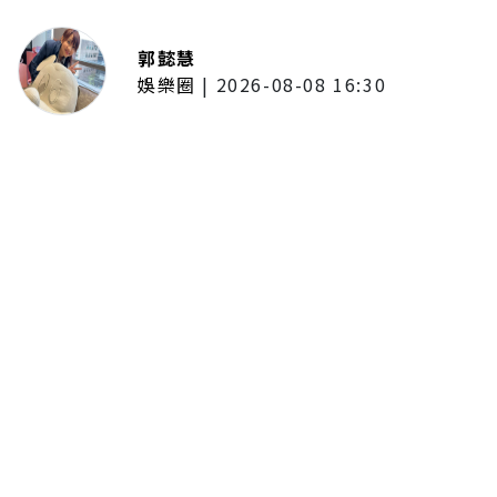
郭懿慧
娛樂圈
|
2026-08-08 16:30
林子閎客串足球員跑到快暈倒！體
會當球員不容易 林亭莉爆程予希
「私下暖舉」