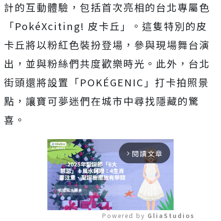
計的互動體驗，包括首次亮相的台北專屬色
「PokéXciting! 皮卡丘」。這隻特別的皮
卡丘將以粉紅色裝扮登場，參與現場舞台演
出，並與粉絲們共度歡樂時光。此外，台北
街頭還將設置「POKÉGENIC」打卡拍照景
點，讓寶可夢迷們在城市中尋找隱藏的驚
喜。
閱讀文章
arrow_forward_ios
Powered by 
GliaStudios