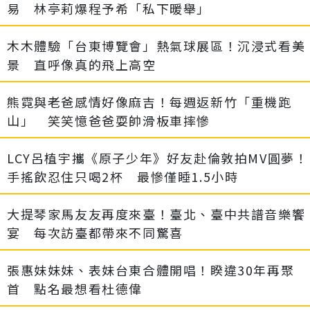
易 林亭莉爆程予希「私下暖舉」
木木體驗「台東博覽會」熱氣球展區！沉浸式看美
景 直呼像真的飛上高空
熊霓與老爸感情好像麻吉！每週返新竹「重機跑
山」 笑笑憶爸爸耍帥滑板車摔慘
LCY呂植宇攜《原子少年》好友赴倫敦拍MV圓夢！
手搖飲忍住只喝2杯 最慘僅睡1.5小時
大提琴家馬友友再度來臺！臺北、臺中共譜音樂饗
宴 每次訪臺都帶來不同驚喜
張惠妹妹妹、表妹台東合體開唱！睽違30年再聚
首 點名最想看杜德偉