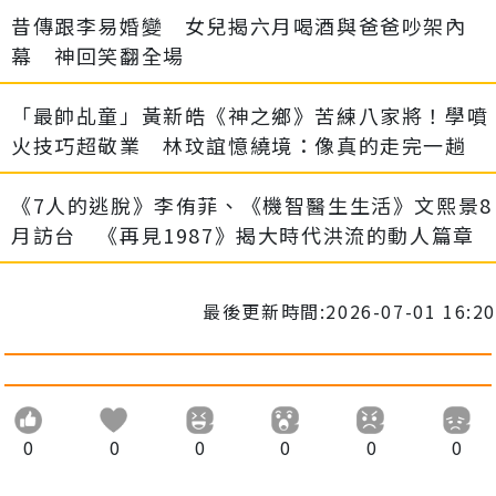
昔傳跟李易婚變 女兒揭六月喝酒與爸爸吵架內
幕 神回笑翻全場
「最帥乩童」黃新皓《神之鄉》苦練八家將！學噴
火技巧超敬業 林玟誼憶繞境：像真的走完一趟
《7人的逃脫》李侑菲、《機智醫生生活》文熙景8
月訪台 《再見1987》揭大時代洪流的動人篇章
最後更新時間:2026-07-01 16:20
0
0
0
0
0
0