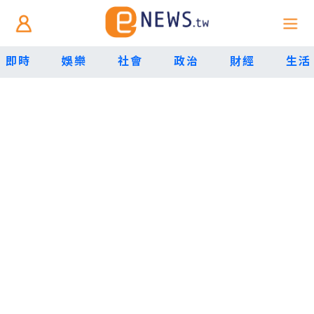
即時
娛樂
社會
政治
財經
生活