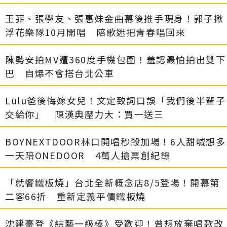
王菲、張學友、張惠妹金曲幕後推手現身！郭子揪
浮花樂隊10月開唱 陪歌迷把青春唱回來
陳勢安拍MV遭360度手機包圍！羞認最怕拍出雙下
巴 自爆不會搭台北公車
Lulu爸後悔嫁女兒！文定致詞口誤「我們後半輩子
交給你」 陳漢典壓力大：買一送三
BOYNEXTDOOR林口開唱秒殺加場！6人甜喊想多
一天陪ONEDOOR 4萬人搶票創紀錄
「就饗鐵板燒」台北全新概念店8/5登場！開幕第
二客66折 重新定義平價鐵板燒
沈建豪登《綜藝一級棒》受歡迎！曾想放棄唱歌改