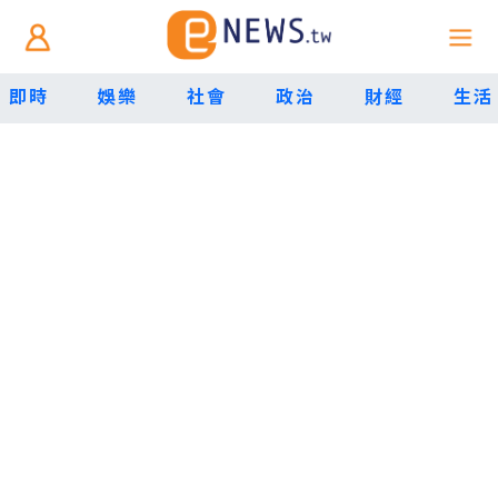
即時
娛樂
社會
政治
財經
生活