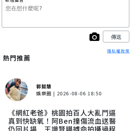
隱私權政策
熱門推薦
郭懿慧
娛樂圈
|
2026-08-06 18:50
《網紅老爸》桃園拍百人大亂鬥逼
真到快缺氧！阿Ben撞傷流血送醫
仍回片場 王識賢曝搏命拍攝過程