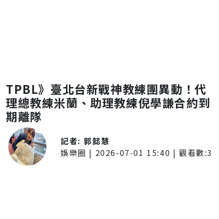
TPBL》臺北台新戰神教練團異動！代
理總教練米蘭、助理教練倪學謙合約到
期離隊
記者:
郭懿慧
娛樂圈
|
2026-07-01 15:40
| 觀看數:
3