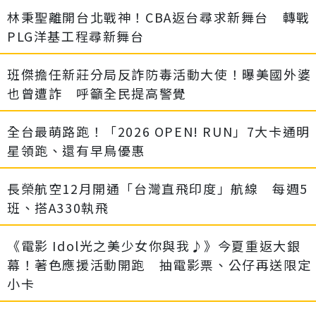
林秉聖離開台北戰神！CBA返台尋求新舞台 轉戰
PLG洋基工程尋新舞台
班傑擔任新莊分局反詐防毒活動大使！曝美國外婆
也曾遭詐 呼籲全民提高警覺
全台最萌路跑！「2026 OPEN! RUN」7大卡通明
星領跑、還有早鳥優惠
長榮航空12月開通「台灣直飛印度」航線 每週5
班、搭A330執飛
《電影 Idol光之美少女你與我♪》今夏重返大銀
幕！著色應援活動開跑 抽電影票、公仔再送限定
小卡