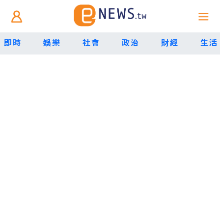
即時
娛樂
社會
政治
財經
生活