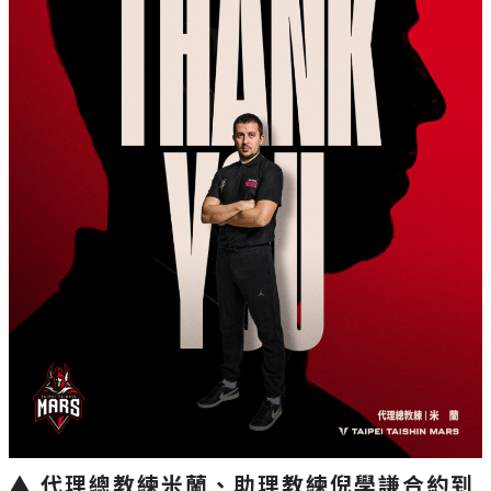
▲ 代理總教練米蘭、助理教練倪學謙合約到