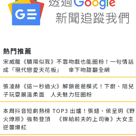
熱門推薦
宋威龍《驕陽似我》不靠吻戲也能圈粉！一句情話
成「現代戀愛天花板」 傘下吻甜翻全網
張凌赫《這一秒過火》解鎖爸爸模式！下廚、陪兒
子玩耍展溫柔面 人夫魅力狂圈粉
本周抖音短劇熱榜 TOP3 出爐！張翅、侯呈玥《野
火燎原》強勢登頂 《嫁給前夫的上司後》大女主
逆襲爆紅