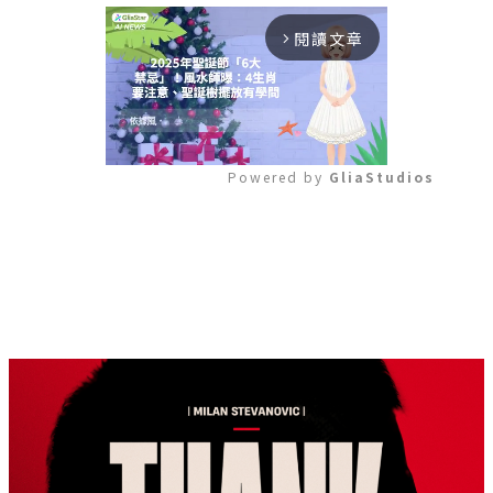
閱讀文章
arrow_forward_ios
Powered by 
GliaStudios
Mute