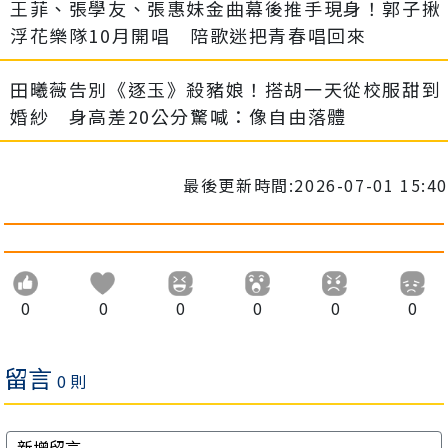
王菲、張學友、張惠妹金曲幕後推手現身！郭子揪
浮花樂隊10月開唱 陪歌迷把青春唱回來
田曦薇告別《逐玉》殺豬娘！搭胡一天從校服甜到
婚紗 身高差20公分驚喊：像自由落體
最後更新時間:2026-07-01 15:40
0
0
0
0
0
0