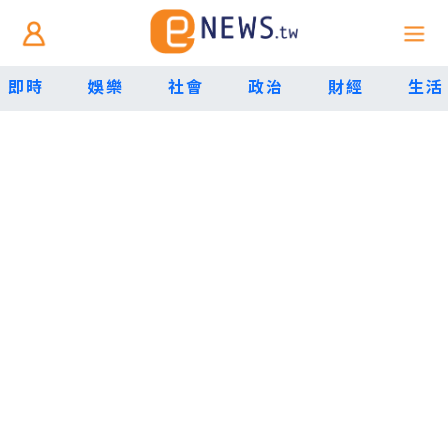
即時
娛樂
社會
政治
財經
生活