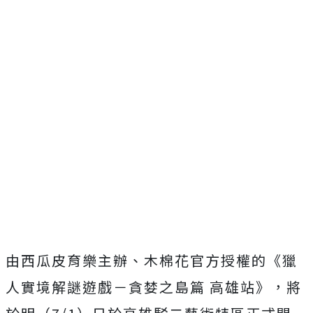
由西瓜皮育樂主辦、木棉花官方授權的《獵
人實境解謎遊戲－貪婪之島篇 高雄站》，將