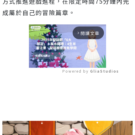
方式推進遊戲進程，在限定時間75分鐘內完
成屬於自己的冒險篇章。
閱讀文章
arrow_forward_ios
Powered by 
GliaStudios
Mute