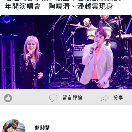
年開演唱會 陶曉清、潘越雲現身
留言評論
分享
郭懿慧