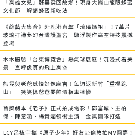
「高雄女兒」蘇晏霈回故鄉！現身大崗山龍眼蜂蜜
文化節 解鎖蜂蜜新吃法
《綜藝大集合》赴鹿港直擊「琉璃媽祖」！7萬片
玻璃打造夢幻台灣護聖宮 懸浮製作高空特技震撼
登場
木木體驗「台東博覽會」熱氣球展區！沉浸式看美
景 直呼像真的飛上高空
熊霓與老爸感情好像麻吉！每週返新竹「重機跑
山」 笑笑憶爸爸耍帥滑板車摔慘
首獎劇本《老子》正式拍成電影！郭富城、王柏
傑、陳意涵、楊貴媚領銜主演 金獎團隊打造
LCY呂植宇攜《原子少年》好友赴倫敦拍MV圓夢！