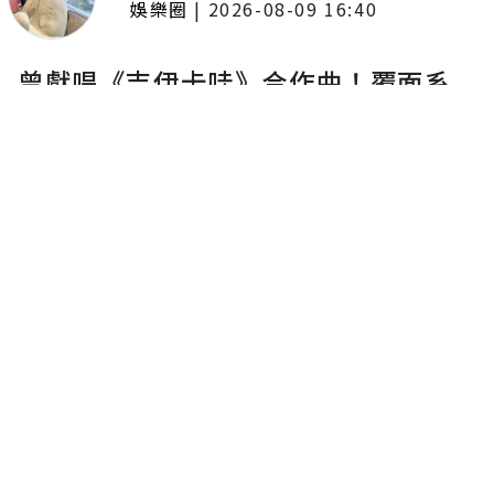
娛樂圈
|
2026-08-09 16:40
曾獻唱《吉伊卡哇》合作曲！覆面系
歌手 yama 來台感動到快哭 喊話：
「一定會再回來」
留言評論
分享