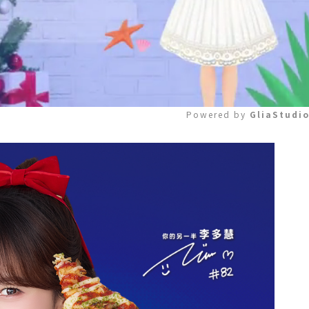
Powered by 
GliaStudi
Mute