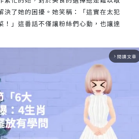
解決了她的困擾。她笑稱：「這實在太犯
菜！」這番話不僅讓粉絲們心動，也讓達
閱讀文章
arrow_forward_ios