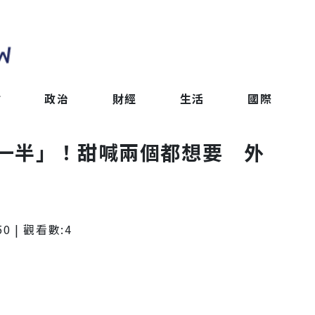
會
政治
財經
生活
國際
一半」！甜喊兩個都想要 外
50
| 觀看數:
4