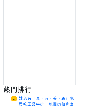
熱門排行
姓名有「真、淑、美、麗」免
1
費吃王品牛排 龍蝦嫩煎魚套