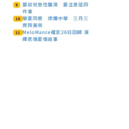
嬰幼兒急性腹瀉 要注意這四
9
件事
華夏同根 燦爛中華 三月三
10
齊拜黃帝
MeloMance確定26日回歸 演
11
繹悲傷愛情故事