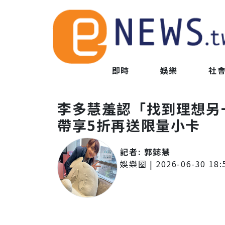
即時
娛樂
社
李多慧羞認「找到理想另
帶享5折再送限量小卡
記者:
郭懿慧
娛樂圈
|
2026-06-30 18: