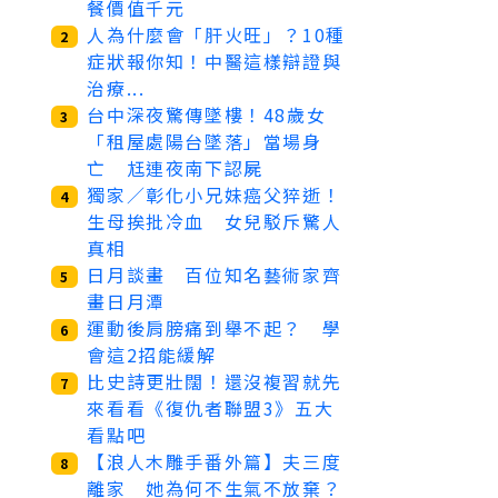
餐價值千元
人為什麼會「肝火旺」？10種
2
症狀報你知！中醫這樣辯證與
治療...
台中深夜驚傳墜樓！48歲女
3
「租屋處陽台墜落」當場身
亡 尪連夜南下認屍
獨家／彰化小兄妹癌父猝逝！
4
生母挨批冷血 女兒駁斥驚人
真相
日月談畫 百位知名藝術家齊
5
畫日月潭
運動後肩膀痛到舉不起？ 學
6
會這2招能緩解
比史詩更壯闊！還沒複習就先
7
來看看《復仇者聯盟3》五大
看點吧
【浪人木雕手番外篇】夫三度
8
離家 她為何不生氣不放棄？