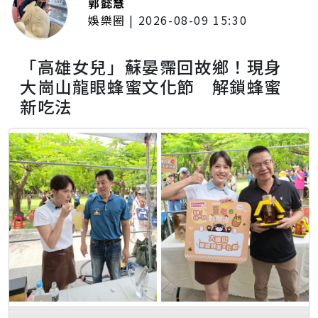
郭懿慧
娛樂圈
|
2026-08-09 15:30
「高雄女兒」蘇晏霈回故鄉！現身
大崗山龍眼蜂蜜文化節 解鎖蜂蜜
新吃法