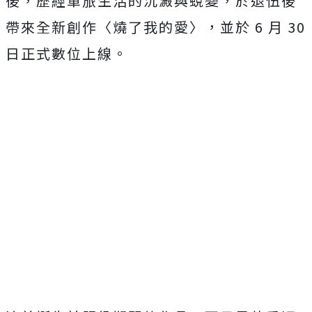
後，
歷經軍旅生活的沉澱與蛻變，於退伍後
帶來全新創作〈燒了我的愛〉
，並於 6 月 30
日正式數位上線。