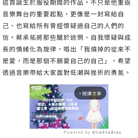
這首誕生於服役期間的作品，
不只是他重返
音樂舞台的重要起點，更像是一封寫給自
己、
也寫給所有曾經懷疑過自己的人們的
信。蔡承祐將那些關於迷惘、
自我懷疑與成
長的情緒化為旋律，唱出「我燒掉的從來不
是愛，
而是那個不願愛自己的自己」，
希望
透過音樂帶給大家面對低潮與挫折的勇氣。
閱讀文章
arrow_forward_ios
Powered by 
GliaStudios