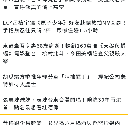
景 直呼像真的飛上高空
LCY呂植宇攜《原子少年》好友赴倫敦拍MV圓夢！
手搖飲忍住只喝2杯 最慘僅睡1.5小時
東野圭吾享壽68歲病逝！暢銷160萬冊《天鵝與蝙
蝠》電影登台 松村北斗、今田美櫻追查父親殺人
案
胡瓜爆方季惟年輕勞軍「隔袖握手」 經紀公司急
特訓待人處世
張惠妹妹妹、表妹台東合體開唱！睽違30年再聚
首 點名最想看杜德偉
昔傳跟李易婚變 女兒揭六月喝酒與爸爸吵架內