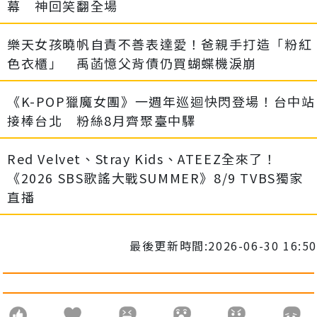
幕 神回笑翻全場
樂天女孩曉帆自責不善表達愛！爸親手打造「粉紅
色衣櫃」 禹菡憶父背債仍買蝴蝶機淚崩
《K-POP獵魔女團》一週年巡迴快閃登場！台中站
接棒台北 粉絲8月齊聚臺中驛
Red Velvet、Stray Kids、ATEEZ全來了！
《2026 SBS歌謠大戰SUMMER》8/9 TVBS獨家
直播
最後更新時間:2026-06-30 16:50