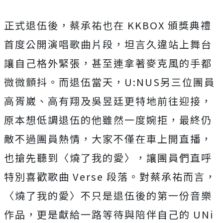
正式退伍後，蔡承祐也在 KKBOX 頒獎典禮
首度公開演唱歌曲片段，
坦言久違站上舞台
讓自己格外緊張，
甚至連拿著麥克風的手都
微微顫抖。而退伍當天，U:
NUS另三位團員
高胥崴、高有翔及吳昱廷更特地前往迎接，
原本想低調退伍的他雖然一度婉拒，最終仍
敵不過團員熱情，
大家不僅在車上開直播，
也搶先聽到〈燒了我的愛〉，
讓團員們直呼
特別喜歡歌曲 Verse 段落。對蔡承祐而言，
〈燒了我的愛〉
不只是退伍後的第一份音樂
作品，更是獻給一路等待與陪伴自己的 UNi