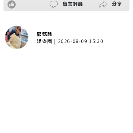
留言評論
分享
郭懿慧
娛樂圈
|
2026-08-09 15:30
《綜藝大集合》赴鹿港直擊「琉璃
媽祖」！7萬片玻璃打造夢幻台灣護
聖宮 懸浮製作高空特技震撼登場