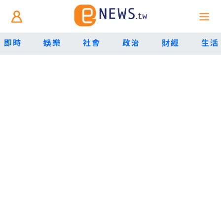
即時
娛樂
社會
政治
財經
生活