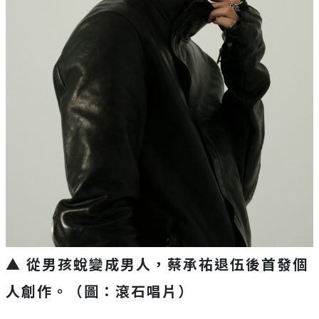
▲ 從男孩蛻變成男人，蔡承祐退伍後首發個
人創作。（圖：滾石唱片）