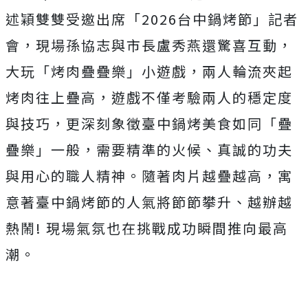
述穎雙雙受邀出席「
2026
台中鍋烤節」記者
會，
現場孫協志與市長盧秀燕還驚喜互動，
大玩「烤肉疊疊樂」小遊戲，
兩人輪流夾起
烤肉往上疊高，遊戲不僅考驗兩人的穩定度
與技巧，
更深刻象徵臺中鍋烤美食如同「疊
疊樂」一般，需要精準的火候、
真誠的功夫
與用心的職人精神。隨著肉片越疊越高，
寓
意著臺中鍋烤節的人氣將節節攀升、越辦越
熱鬧
!
現場氣氛也在挑戰成功瞬間推向最高
潮。