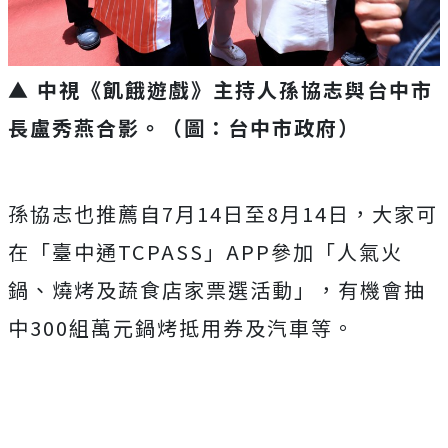
▲ 中視《飢餓遊戲》主持人孫協志與台中市
長盧秀燕合影。（圖：台中市政府）
孫協志也推薦自
7
月
14
日至
8
月
14
日，
大家可
在「臺中通
TCPASS
」
APP
參加「人氣火
鍋、
燒烤及蔬食店家票選活動」，有機會抽
中
300
組萬元鍋烤抵用券及
汽車等。