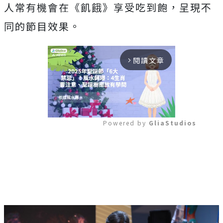
人常有機會在《
飢餓》享受吃到飽，呈現不
同的節目效果。
閱讀文章
arrow_forward_ios
Powered by 
GliaStudios
Mute