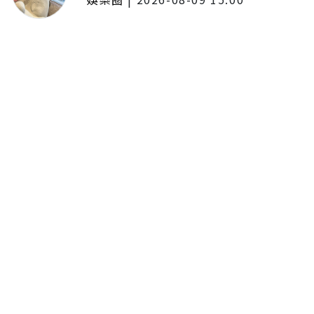
王識賢收工驚收女兒「愛的晚
餐」！日式漢堡排精緻度不輸餐
廳 幸福曬照：粉色犒賞餐
留言評論
分享