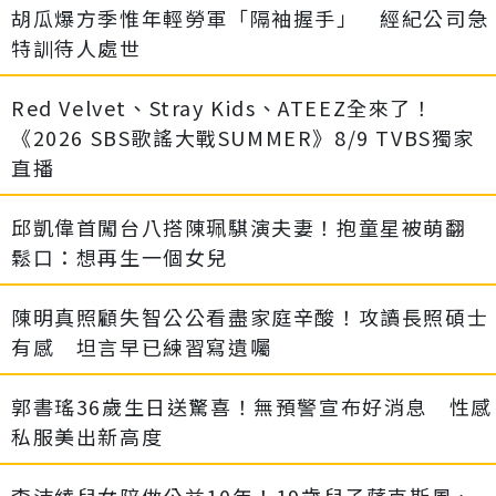
胡瓜爆方季惟年輕勞軍「隔袖握手」 經紀公司急
特訓待人處世
Red Velvet、Stray Kids、ATEEZ全來了！
《2026 SBS歌謠大戰SUMMER》8/9 TVBS獨家
直播
邱凱偉首闖台八搭陳珮騏演夫妻！抱童星被萌翻
鬆口：想再生一個女兒
陳明真照顧失智公公看盡家庭辛酸！攻讀長照碩士
有感 坦言早已練習寫遺囑
郭書瑤36歲生日送驚喜！無預警宣布好消息 性感
私服美出新高度