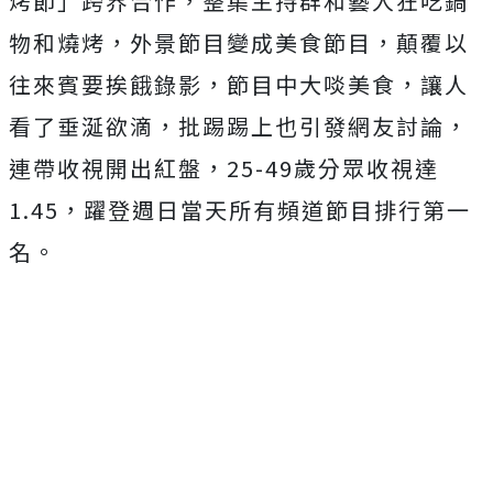
烤節」跨界合作，
整集主持群和藝人狂吃鍋
物和燒烤，外景節目變成美食節目，
顛覆以
往來賓要挨餓錄影，節目中大啖美食，讓人
看了垂涎欲滴，
批踢踢上也引發網友討論，
連帶收視開出紅盤，
25-49
歲分眾收
視達
1.45
，躍登週日當天所有頻道節目排行第一
名。