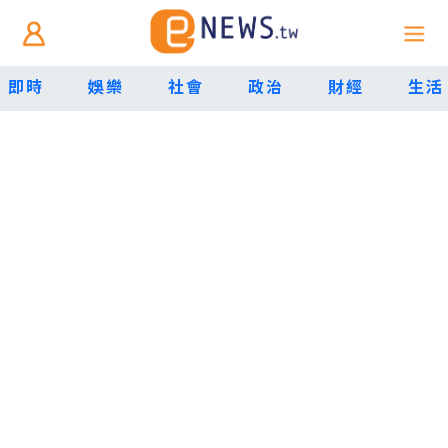
即時
娛樂
社會
政治
財經
生活