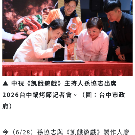
▲ 中視《飢餓遊戲》主持人孫協志出席
2026台中鍋烤節記者會。（圖：台中市政
府）
今（
6/28
）孫協志與《飢餓遊戲》製作人廖