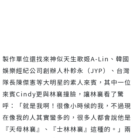
製作單位還找來神似天生歌姬
A-Lin
、
韓國
娛樂經紀公司創辦人朴軫永（
JYP
）、
台灣
隊長陳傑憲等大明星的素人來賓，其中一位
來賓
Cindy
更與
林襄撞臉，讓林襄看了驚
呼：「就是我啊！很像小時候的我，
不過現
在像我的人其實蠻多的，很多人都會說他是
『天母林襄』、『
士林林襄』這種的。」兩