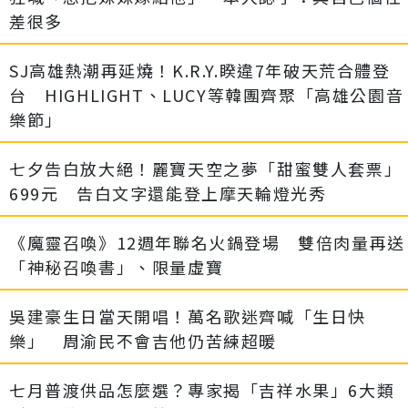
差很多
SJ高雄熱潮再延燒！K.R.Y.睽違7年破天荒合體登
台 HIGHLIGHT、LUCY等韓團齊聚「高雄公園音
樂節」
七夕告白放大絕！麗寶天空之夢「甜蜜雙人套票」
699元 告白文字還能登上摩天輪燈光秀
《魔靈召喚》12週年聯名火鍋登場 雙倍肉量再送
「神秘召喚書」、限量虛寶
吳建豪生日當天開唱！萬名歌迷齊喊「生日快
樂」 周渝民不會吉他仍苦練超暖
七月普渡供品怎麼選？專家揭「吉祥水果」6大類