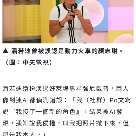
▲ 潘若迪曾被誤認是動力火車的顏志琳。
（圖：中天電視）
潘若迪還扮演過好萊塢男星強尼戴普，
兩人
像到連
AI
都偵測錯誤：「我（社群）
Po
文寫
說『
我接了一個新的角色』，結果被
AI
發
現，通知說我侵權，
叫我把照片撤下來，但
那是我本人。」