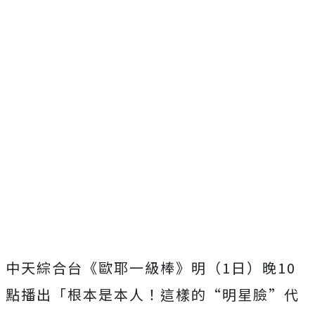
中天綜合台《歐耶一級棒》明（
1
日）晚
10
點播出「根本是本人！
這樣的“明星臉”代