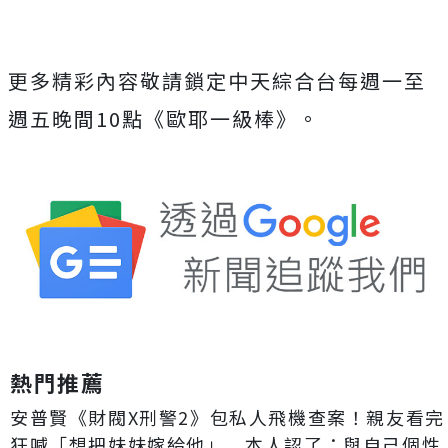
更多精彩內容敬請鎖定中天綜合台每週一至
週五晚間
10
點《
歐耶一級棒》。
熱門推薦
安普賢《財閥X刑警2》包私人飛機查案！親友看完
狂喊「想把妹妹嫁給他」 本人認了：與自己個性