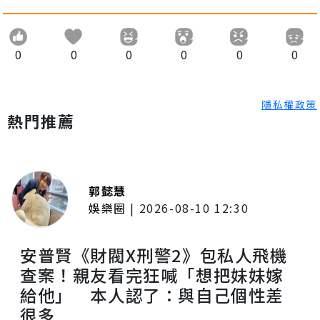
0
0
0
0
0
0
隱私權政策
熱門推薦
郭懿慧
娛樂圈
|
2026-08-10 12:30
安普賢《財閥X刑警2》包私人飛機
查案！親友看完狂喊「想把妹妹嫁
給他」 本人認了：與自己個性差
很多