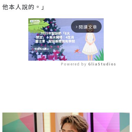
他本人說的。」
閱讀文章
arrow_forward_ios
Powered by 
GliaStudios
Mute