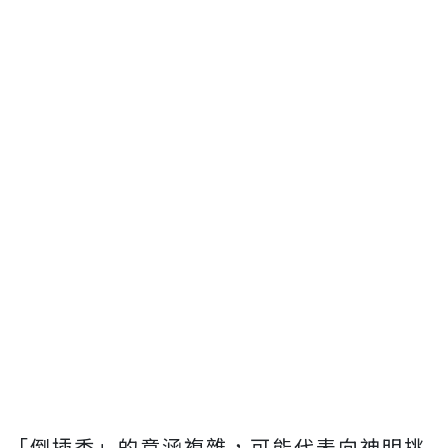
「倒插香」的意涵複雜，可能代表向神明挑