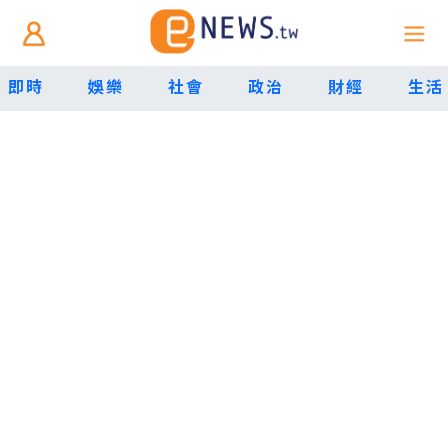
即時
娛樂
社會
政治
財經
生活