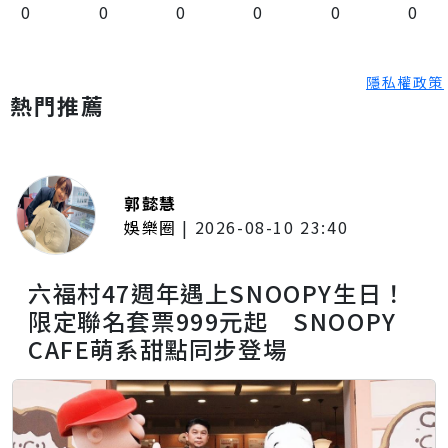
0
0
0
0
0
0
隱私權政策
熱門推薦
郭懿慧
娛樂圈
|
2026-08-10 23:40
六福村47週年遇上SNOOPY生日！
限定聯名套票999元起 SNOOPY
CAFE萌系甜點同步登場