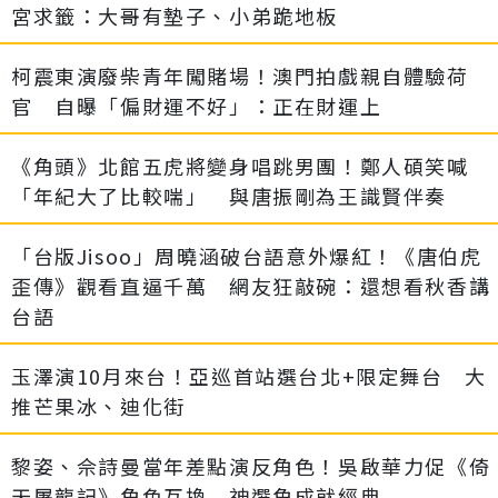
宮求籤：大哥有墊子、小弟跪地板
柯震東演廢柴青年闖賭場！澳門拍戲親自體驗荷
官 自曝「偏財運不好」：正在財運上
《角頭》北館五虎將變身唱跳男團！鄭人碩笑喊
「年紀大了比較喘」 與唐振剛為王識賢伴奏
「台版Jisoo」周曉涵破台語意外爆紅！《唐伯虎
歪傳》觀看直逼千萬 網友狂敲碗：還想看秋香講
台語
玉澤演10月來台！亞巡首站選台北+限定舞台 大
推芒果冰、迪化街
黎姿、佘詩曼當年差點演反角色！吳啟華力促《倚
天屠龍記》角色互換 神選角成就經典