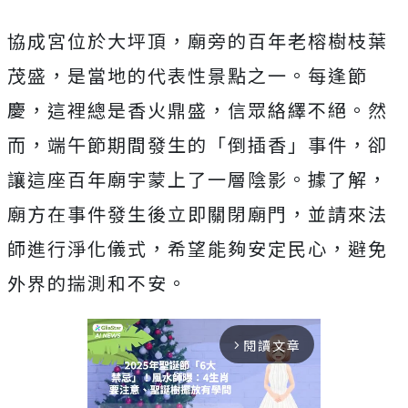
協成宮位於大坪頂，廟旁的百年老榕樹枝葉
茂盛，是當地的代表性景點之一。每逢節
慶，這裡總是香火鼎盛，信眾絡繹不絕。然
而，端午節期間發生的「倒插香」事件，卻
讓這座百年廟宇蒙上了一層陰影。據了解，
廟方在事件發生後立即關閉廟門，並請來法
師進行淨化儀式，希望能夠安定民心，避免
外界的揣測和不安。
閱讀文章
arrow_forward_ios