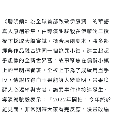
《聰明鎮》為全球首部致敬伊藤潤二的華語
真人原創影集，
由導演謝駿毅在伊藤潤二授
權下採取大膽嘗試，揉合原創劇本，
將多部
經典作品融合進同一個詭異小鎮，
建立起超
乎想像的全新世界觀。
故事聚焦在偏僻小鎮
上的崇明補習班，全校上下為了成績用盡手
段，
傳說取得血玉果能讓人變聰明，禁果喚
醒人心渴望與貪婪，
詭異事件也接連發生。
導演謝駿毅表示：「2022年開拍，
今年終於
能見面，非常期待大家看完反應，
漫畫改編