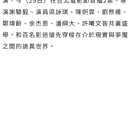
演，今（29日）在台北電影節首播2集。
導
演謝駿毅、演員梁詠琪、陳姸霏、劉修甫、
鄭煒齡、余杰恩、
潘綱大、許曦文皆共襄盛
舉，
和百名影迷搶先穿梭在介於現實與夢魘
之間的詭異世界。