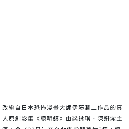
改編自日本恐怖漫畫大師伊藤潤二作品的真
人原創影集《聰明鎮》
由梁詠琪、陳姸霏主