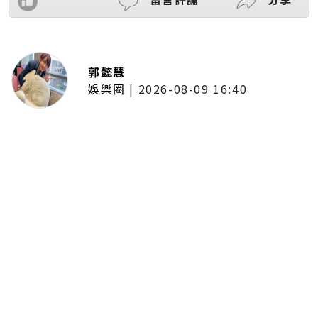
郭懿慧
娛樂圈
|
2026-08-09 16:40
曾獻唱《吉伊卡哇》合作曲！覆面
系歌手 yama 來台感動到快哭 喊
話：「一定會再回來」