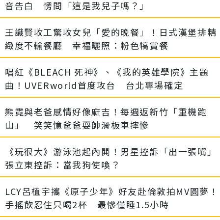
音告白 愣問「這是我兒子嗎？」
王識賢收工驚收女兒「愛的晚餐」！日式漢堡排精
緻度不輸餐廳 幸福曬照：粉色犒賞餐
唱紅《BLEACH 死神》、《我的英雄學院》主題
曲！UVERworld首度攻台 台北專場確定
熊霓與老爸感情好像麻吉！每週返新竹「重機跑
山」 笑笑憶爸爸耍帥滑板車摔慘
《玩很大》游泳池起內鬨！男星控訴「出一張嘴」
張立東控訴：當我狗使喚？
LCY呂植宇攜《原子少年》好友赴倫敦拍MV圓夢！
手搖飲忍住只喝2杯 最慘僅睡1.5小時