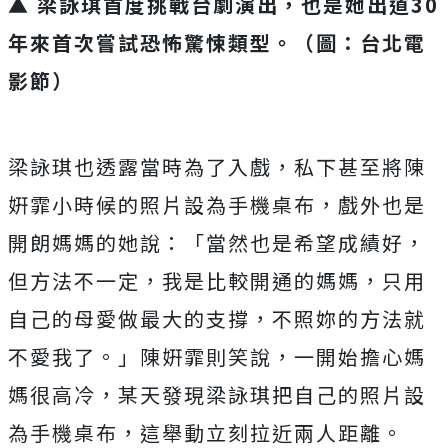
▲ 梁詠琪首度挑戰台劇演出，也是她出道30
年來首次嘗試恐怖驚悚類型。（圖：台北電
影節）
梁詠琪也透露當時為了入戲，
私下甚至將陳
姸霏小時候的照片設為手機桌布，
戲外也是
開朗媽媽的她說：「當然也是希望成績好，
但方法不一定，
我是比較開通的媽媽，只用
自己的母愛做最大的支撐，
不照妳的方法就
不愛我了。」陳姸霏則笑說，
一開始擔心媽
媽很高冷，
某天發現梁詠琪把自己的照片設
為手機桌布，
這舉動立刻拉近兩人距離。