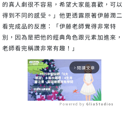
的真人劇很不容易，希望大家能喜歡，
可以
得到不同的感受。」他更透露原著伊藤潤二
看完成品的反應：「
伊藤老師覺得非常特
別，因為是把他的經典角色跟元素加進來，
老師看完稱讚非常有趣！」
閱讀文章
arrow_forward_ios
Powered by 
GliaStudios
Mute