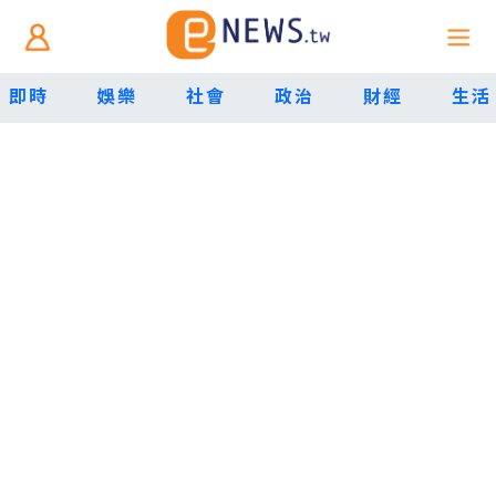
即時
娛樂
社會
政治
財經
生活