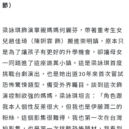
節）
梁詠琪飾演單親媽媽何麗芬，帶著重考生女
兒趙佳琦（陳姸霏 飾）搬進崇明鎮，原本只
是為了讓孩子有更好的升學機會，
卻讓母女
一同踏進了這座詭異小鎮。這是梁詠琪首度
挑戰台劇演出，
也是她出道30年來首次嘗試
恐怖驚悚類型，備受外界矚目。
談到這次飾
演控制欲強的媽媽，梁詠琪坦言：「
角色跟
我本人個性反差很大，但我也是伊藤潤二的
粉絲，
這個影集很難得，我也第一次在台灣
拍影集，
也是第一次挑戰恐怖題材，我看到