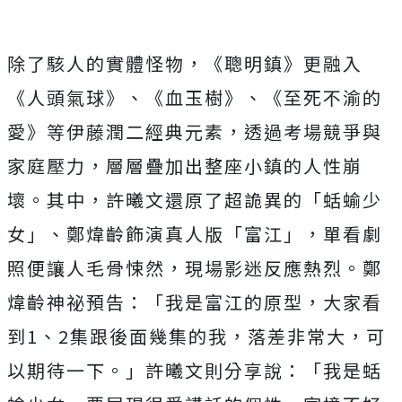
除了駭人的實體怪物，《聰明鎮》更融入
《人頭氣球》、《血玉樹》
、《至死不渝的
愛》等伊藤潤二經典元素，
透過考場競爭與
家庭壓力，層層疊加出整座小鎮的人性崩
壞。其中，
許曦文還原了超詭異的「蛞蝓少
女」、鄭煒齡飾演真人版「富江」，
單看劇
照便讓人毛骨悚然，現場影迷反應熱烈。鄭
煒齡神祕預告：「
我是富江的原型，大家看
到1、2集跟後面幾集的我，落差非常大，
可
以期待一下。」許曦文則分享說：「我是蛞