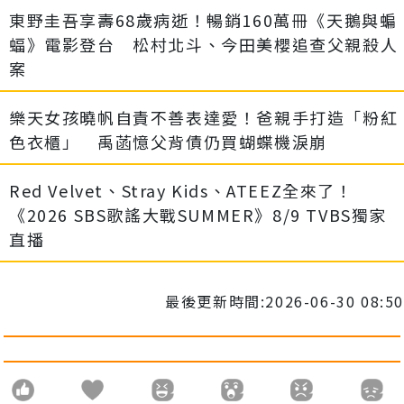
東野圭吾享壽68歲病逝！暢銷160萬冊《天鵝與蝙
蝠》電影登台 松村北斗、今田美櫻追查父親殺人
案
樂天女孩曉帆自責不善表達愛！爸親手打造「粉紅
色衣櫃」 禹菡憶父背債仍買蝴蝶機淚崩
Red Velvet、Stray Kids、ATEEZ全來了！
《2026 SBS歌謠大戰SUMMER》8/9 TVBS獨家
直播
最後更新時間:2026-06-30 08:50