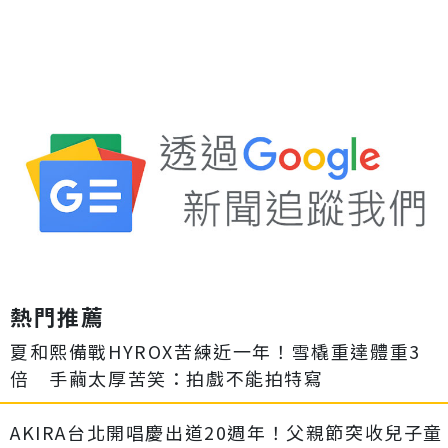
熱門推薦
夏和熙備戰HYROX苦練近一年！雪橇重達體重3
倍 手繭太厚苦笑：拍戲不能拍特寫
AKIRA台北開唱慶出道20週年！父親節突收兒子童