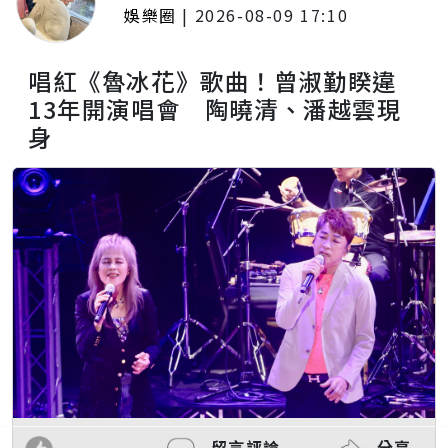
娛樂圈
|
2026-08-09 17:10
唱紅《魯冰花》歌曲！曾淑勤睽違
13年開演唱會 陶曉清、潘越雲現
身
留言評論
分享