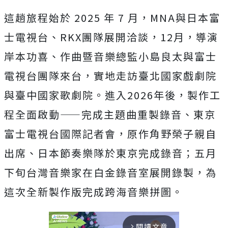
這趟旅程始於 2025 年 7 月，MNA與日本富
士電視台、RKX團隊展開洽談，12月，導演
岸本功喜、作曲暨音樂總監小島良太與富士
電視台團隊來台，實地走訪臺北國家戲劇院
與臺中國家歌劇院。進入2026年後，製作工
程全面啟動——完成主題曲重製錄音、東京
富士電視台國際記者會，原作角野榮子親自
出席、日本節奏樂隊於東京完成錄音；五月
下旬台灣音樂家在白金錄音室展開錄製，為
這次全新製作版完成跨海音樂拼圖。
閱讀文章
arrow_forward_ios