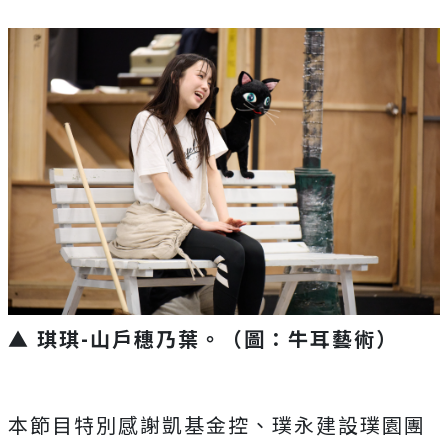
▲ 琪琪-山戶穗乃葉。（圖：牛耳藝術）
本節目特別感謝凱基金控、璞永建設璞園團