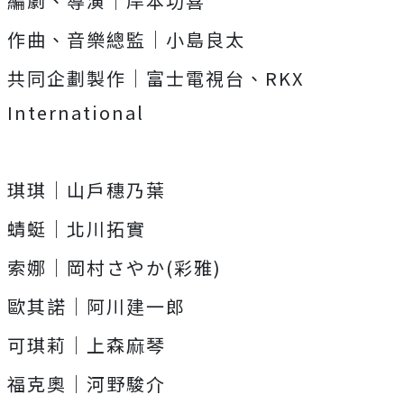
編劇、導演｜岸本功喜
作曲、音樂總監｜小島良太
共同企劃製作｜富士電視台、RKX
International
琪琪｜山戶穗乃葉
蜻蜓｜北川拓實
索娜｜岡村さやか(彩雅)
歐其諾｜阿川建一郎
可琪莉｜上森麻琴
福克奧｜河野駿介