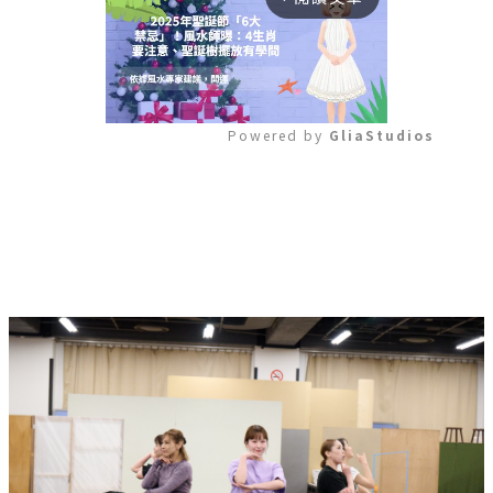
Powered by 
GliaStudios
Mute