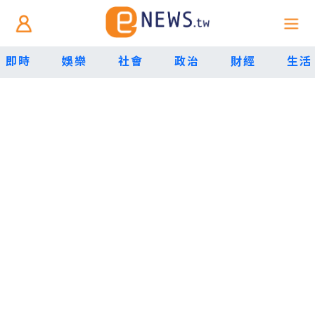
即時
娛樂
社會
政治
財經
生活