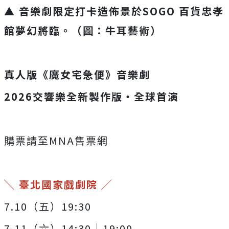
▲ 音樂劇限定打卡造佈景於SOGO 百貨忠孝
館夢幻將臨。（圖：牛耳藝術）
真人版《魔女宅急便》音樂劇
2026交響樂全新製作版・全球首演
購票請至MNA售票網
╲ 臺北國家戲劇院 ╱
7.10（五）19:30
7.11（六）14:30｜19:00