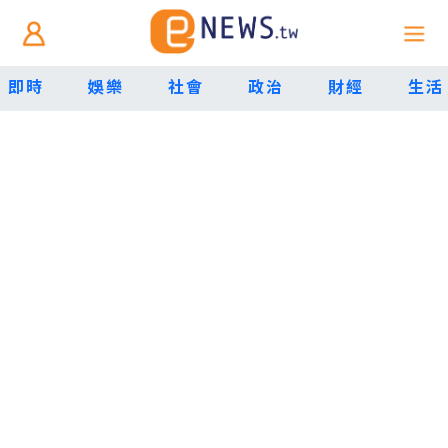
即時
娛樂
社會
政治
財經
生活