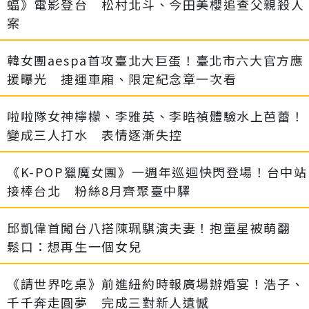
蝠》電影登台 松村北斗、今田美櫻追查父親殺人
案
韓女團aespa首攻臺北大巨蛋！臺北市六大官方應
援曝光 捷運車廂、限定紀念章一次看
啦啦隊女神檸檬、李雅英、李晧禎體驗水上芭蕾！
變成三人打水 表情逐漸失控
《K-POP獵魔女團》一週年巡迴快閃登場！台中站
接棒台北 粉絲8月齊聚臺中驛
邱凱偉首闖台八搭陳珮騏演夫妻！抱童星被萌翻
鬆口：想再生一個女兒
《請世界吃桌》前進紐約時報廣場辦婚宴！浩子、
千千奔走圓夢 完成三對新人遺憾