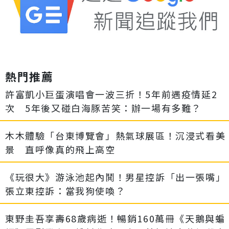
熱門推薦
許富凱小巨蛋演唱會一波三折！5年前遇疫情延2
次 5年後又碰白海豚苦笑：辦一場有多難？
木木體驗「台東博覽會」熱氣球展區！沉浸式看美
景 直呼像真的飛上高空
《玩很大》游泳池起內鬨！男星控訴「出一張嘴」
張立東控訴：當我狗使喚？
東野圭吾享壽68歲病逝！暢銷160萬冊《天鵝與蝙