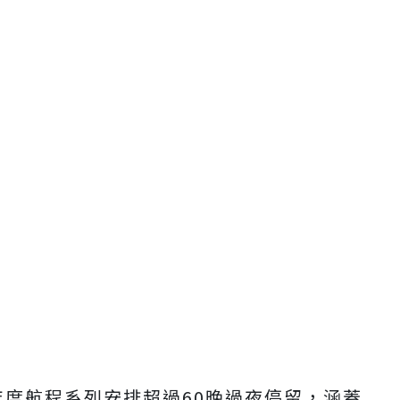
29年度航程系列安排超過60晚過夜停留，涵蓋