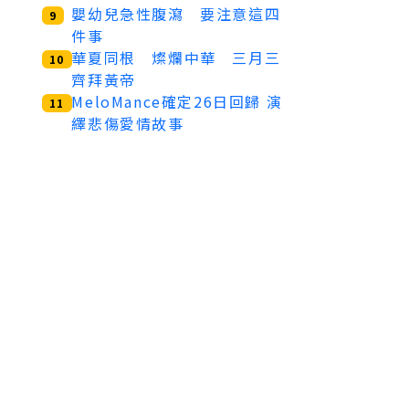
嬰幼兒急性腹瀉 要注意這四
9
件事
華夏同根 燦爛中華 三月三
10
齊拜黃帝
MeloMance確定26日回歸 演
11
繹悲傷愛情故事