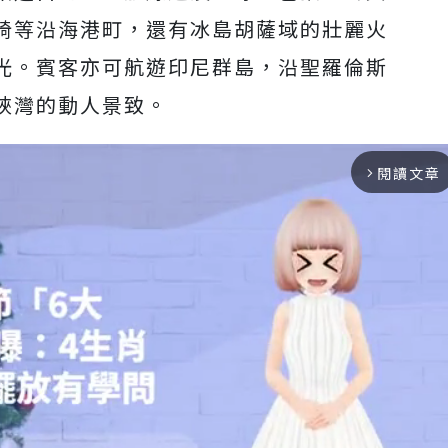
崎等沿海港町，還有冰島胡薩域的壯麗火
光。賓客亦可航遊印尼群島，沿聖羅倫斯
峽灣的動人景致。
閱讀文章
arrow_forward_ios