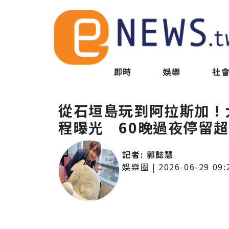
即時
娛樂
社
從石垣島玩到阿拉斯加！大
程曝光 60晚過夜停留
記者:
郭懿慧
娛樂圈
|
2026-06-29 09: