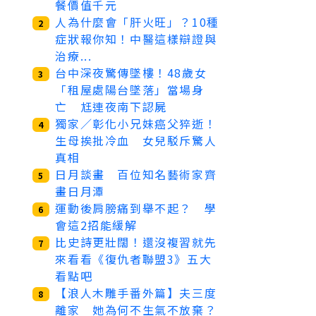
餐價值千元
人為什麼會「肝火旺」？10種
2
症狀報你知！中醫這樣辯證與
治療...
台中深夜驚傳墜樓！48歲女
3
「租屋處陽台墜落」當場身
亡 尪連夜南下認屍
獨家／彰化小兄妹癌父猝逝！
4
生母挨批冷血 女兒駁斥驚人
真相
日月談畫 百位知名藝術家齊
5
畫日月潭
運動後肩膀痛到舉不起？ 學
6
會這2招能緩解
比史詩更壯闊！還沒複習就先
7
來看看《復仇者聯盟3》五大
看點吧
【浪人木雕手番外篇】夫三度
8
離家 她為何不生氣不放棄？