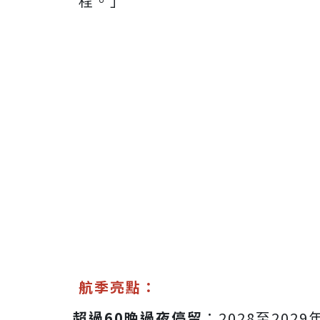
程。」
航季亮點：
超過60晚過夜停留
：2028至20