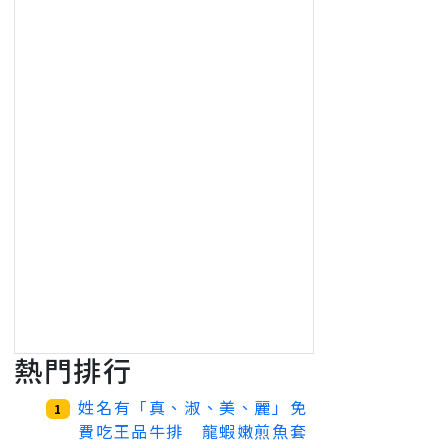
熱門排行
姓名有「真、淑、美、麗」免
1
費吃王品牛排 龍蝦嫩煎魚套