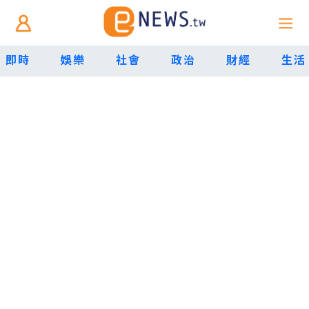
即時
娛樂
社會
政治
財經
生活