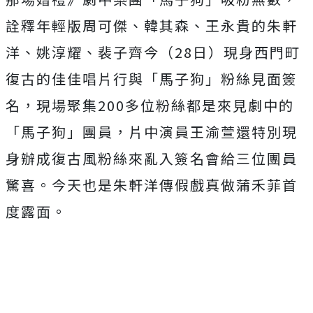
詮釋年輕版周可傑、韓其森、王永貴的朱軒
洋、姚淳耀、裴子齊今（
28日）現身西門町
復古的佳佳唱片行與「馬子狗」粉絲見面簽
名，
現場聚集200多位粉絲都是來見劇中的
「馬子狗」團員，
片中演員王渝萱還特別現
身辦成復古風粉絲來亂入簽名會給三位團員
驚喜。今天也是朱軒洋傳假戲真做蒲禾菲首
度露面。