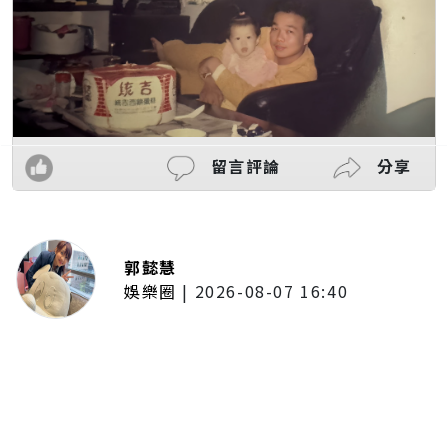
留言評論
分享
郭懿慧
娛樂圈
|
2026-08-07 16:40
啦啦隊女神檸檬、李雅英、李晧禎
體驗水上芭蕾！變成三人打水 表
情逐漸失控