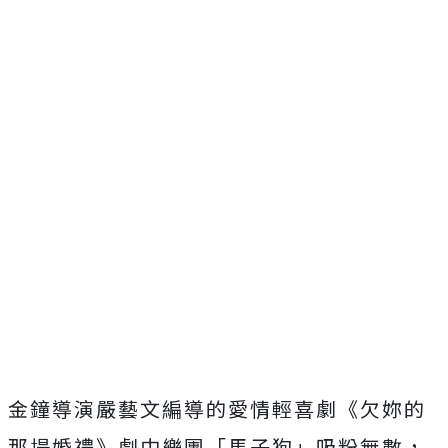
金鐘導演嚴藝文編導的愛情輕喜劇《欠妳的
那場婚禮》劇中樂團「馬子狗」吸粉無數，