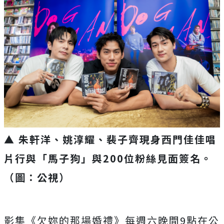
▲ 朱軒洋、姚淳耀、裴子齊現身西門佳佳唱
片行與「馬子狗」與200位粉絲見面簽名
。
（圖：公視）
影集《欠妳的那場婚禮》每週六晚間9點在公