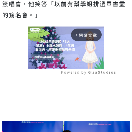
簽唱會，他笑答「
以前有幫學姐排過畢書盡
的簽名會。」
閱讀文章
arrow_forward_ios
Powered by 
GliaStudios
Mute