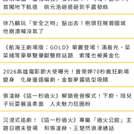
首闖地下軌道 姚元浩砸道砸到手震發麻
徐乃麟玩「安全之吻」豁出去！抱頭狂親曾國城
他崩潰喊沒氣了
《航海王劇場版：GOLD》華麗登場！滿島光、菜
菜緒等豪華聲優獻聲掀話題 索隆也被黃金化
2026高雄電影節大使曝光！曾莞婷70秒瘋狂劇場
變身 化身邋遢編劇、金髮夢露造型吸睛
張凌赫《這一秒過火》解鎖爸爸模式！下廚、陪兒
子玩耍展溫柔面 人夫魅力狂圈粉
沉浸式追劇！《這一秒過火》專屬「過火公館」主
題日週末登場 和張凌赫、王楚然浪漫通話