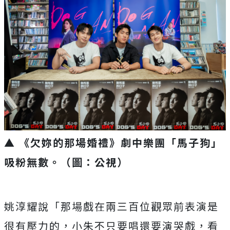
▲ 《欠妳的那場婚禮》劇中樂團「馬子狗」
吸粉無數
。（圖：公視）
姚淳耀說「那場戲在兩三百位觀眾前表演是
很有壓力的，
小朱不只要唱還要演哭戲，看