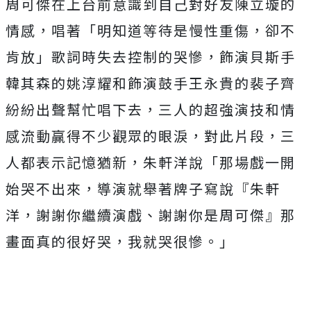
周可傑在上台前意識到自己對好友陳立璇的
情感，唱著「
明知道等待是慢性重傷，卻不
肯放」歌詞時失去控制的哭慘，
飾演貝斯手
韓其森的姚淳耀和飾演鼓手王永貴的裴子齊
紛紛出聲幫忙
唱下去，三人的超強演技和情
感流動贏得不少觀眾的眼淚，
對此片段，三
人都表示記憶猶新，朱軒洋說「
那場戲一開
始哭不出來，導演就舉著牌子寫說『朱軒
洋，
謝謝你繼續演戲、謝謝你是周可傑』那
畫面真的很好哭，
我就哭很慘。」