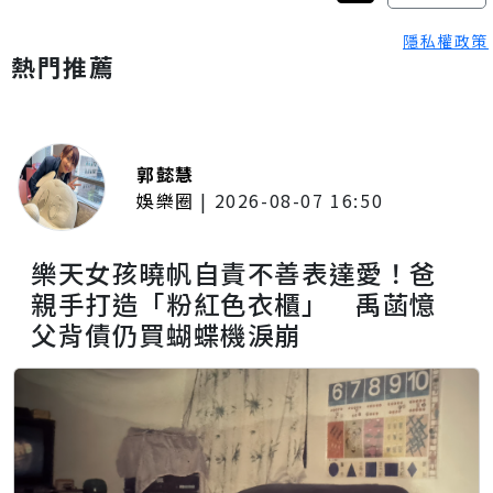
隱私權政策
熱門推薦
郭懿慧
娛樂圈
|
2026-08-07 16:50
樂天女孩曉帆自責不善表達愛！爸
親手打造「粉紅色衣櫃」 禹菡憶
父背債仍買蝴蝶機淚崩