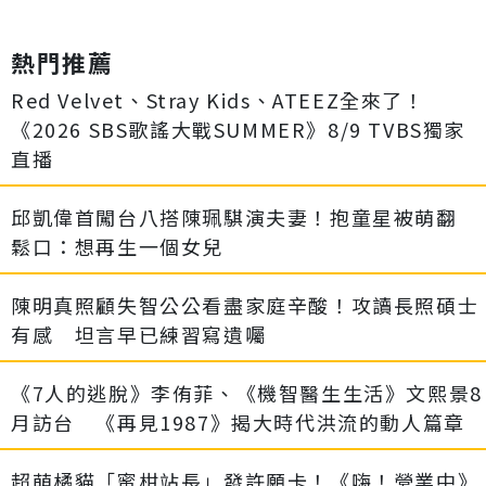
熱門推薦
Red Velvet、Stray Kids、ATEEZ全來了！
《2026 SBS歌謠大戰SUMMER》8/9 TVBS獨家
直播
邱凱偉首闖台八搭陳珮騏演夫妻！抱童星被萌翻
鬆口：想再生一個女兒
陳明真照顧失智公公看盡家庭辛酸！攻讀長照碩士
有感 坦言早已練習寫遺囑
《7人的逃脫》李侑菲、《機智醫生生活》文熙景8
月訪台 《再見1987》揭大時代洪流的動人篇章
超萌橘貓「蜜柑站長」發許願卡！《嗨！營業中》