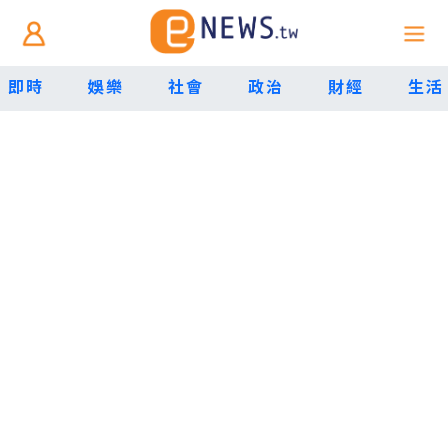
即時
娛樂
社會
政治
財經
生活