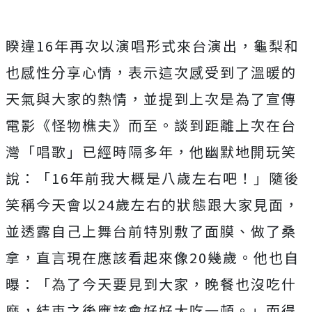
睽違16年再次以演唱形式來台演出，龜梨和
也感性分享心情，
表示這次感受到了溫暖的
天氣與大家的熱情，
並提到上次是為了宣傳
電影《怪物樵夫》而至。
談到距離上次在台
灣「唱歌」已經時隔多年，他幽默地開玩笑
說：「
16年前我大概是八歲左右吧！」
隨後
笑稱今天會以24歲左右的狀態跟大家見面，
並透露自己上舞台前特別敷了面膜、做了桑
拿，
直言現在應該看起來像20幾歲。他也自
曝：「
為了今天要見到大家，晚餐也沒吃什
麼，
結束之後應該會好好大吃一頓。」
而得