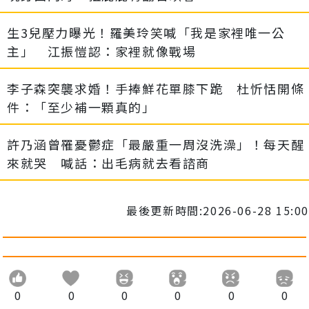
生3兒壓力曝光！羅美玲笑喊「我是家裡唯一公
主」 江振愷認：家裡就像戰場
李子森突襲求婚！手捧鮮花單膝下跪 杜忻恬開條
件：「至少補一顆真的」
許乃涵曾罹憂鬱症「最嚴重一周沒洗澡」！每天醒
來就哭 喊話：出毛病就去看諮商
最後更新時間:2026-06-28 15:00
0
0
0
0
0
0