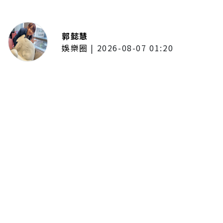
郭懿慧
娛樂圈
|
2026-08-07 01:20
啦啦隊的檸檬、李雅英、李晧禎體
驗水上芭蕾！變成三人打水 表情
逐漸失控