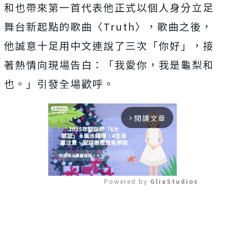
和也帶來第一首代表他正式以個人身分立足
舞台新起點的歌曲〈
Truth〉，歌曲之後，
他誠意十足用中文連說了三次「你好」，
接
著熱情向現場告白：「我愛你，我是龜梨和
也。」引發全場歡呼。
閱讀文章
arrow_forward_ios
Powered by 
GliaStudios
Mute