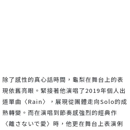
除了感性的真心話時間，龜梨在舞台上的表
現依舊亮眼。
緊接著他演唱了2019年個人出
道單曲〈Rain〉，
展現從團體走向Solo的成
熟轉變。
而在演唱到節奏感強烈的經典作
〈離さないで愛〉時，
他更在舞台上表演俐