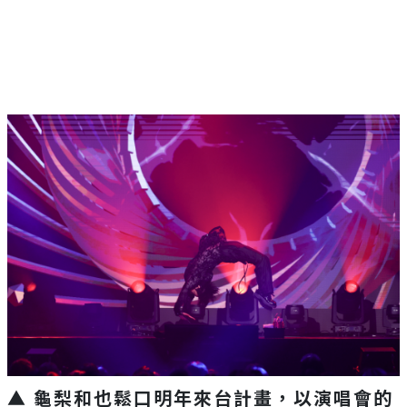
▲ 龜梨和也鬆口明年來台計畫，以演唱會的