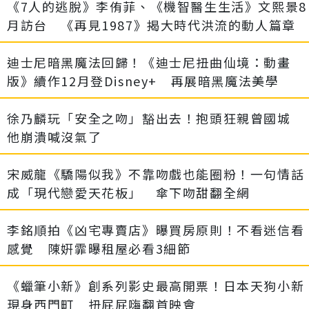
《7人的逃脫》李侑菲、《機智醫生生活》文熙景8
月訪台 《再見1987》揭大時代洪流的動人篇章
迪士尼暗黑魔法回歸！《迪士尼扭曲仙境：動畫
版》續作12月登Disney+ 再展暗黑魔法美學
徐乃麟玩「安全之吻」豁出去！抱頭狂親曾國城
他崩潰喊沒氣了
宋威龍《驕陽似我》不靠吻戲也能圈粉！一句情話
成「現代戀愛天花板」 傘下吻甜翻全網
李銘順拍《凶宅專賣店》曝買房原則！不看迷信看
感覺 陳姸霏曝租屋必看3細節
《蠟筆小新》創系列影史最高開票！日本天狗小新
現身西門町 扭屁屁嗨翻首映會