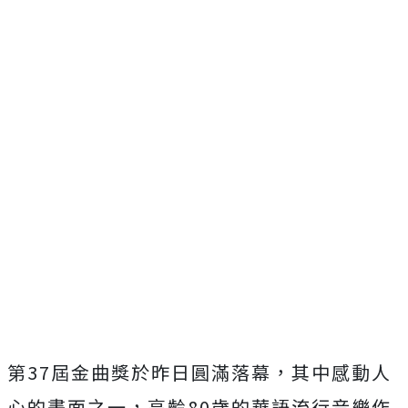
第37屆金曲獎於昨日圓滿落幕，其中感動人
心的畫面之一，
高齡80歲的華語流行音樂作