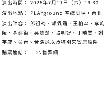
演出時間： 2026年7月11日（六）19:30
演出地點： PLAYground 空總劇場，台北
演出陣容： 郎祖筠、賴佩霞、王柏森、李昀
陵、李建復、吳楚楚、張明智、
丁曉雯、謝
宇威、吳青、黃浩詠以及特別來賓唐綺陽
購票連結： UDN售票網