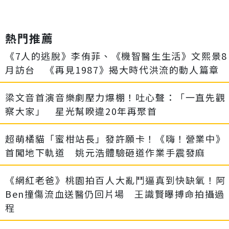
熱門推薦
《7人的逃脫》李侑菲、《機智醫生生活》文熙景8
月訪台 《再見1987》揭大時代洪流的動人篇章
梁文音首演音樂劇壓力爆棚！吐心聲：「一直先觀
察大家」 星光幫睽違20年再聚首
超萌橘貓「蜜柑站長」發許願卡！《嗨！營業中》
首闖地下軌道 姚元浩體驗砸道作業手震發麻
《網紅老爸》桃園拍百人大亂鬥逼真到快缺氧！阿
Ben撞傷流血送醫仍回片場 王識賢曝搏命拍攝過
程