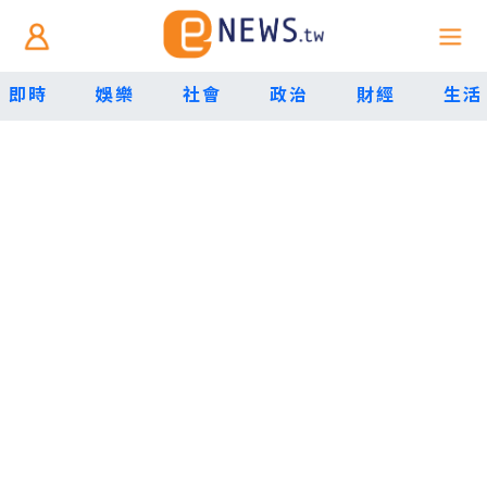
即時
娛樂
社會
政治
財經
生活