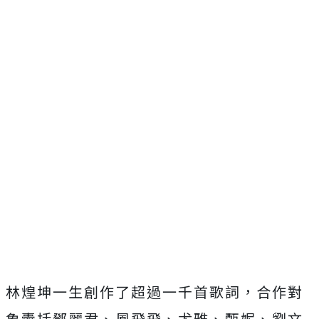
林煌坤一生創作了超過一千首歌詞，合作對
象囊括鄧麗君、鳳飛飛、
尤雅、甄妮、劉文