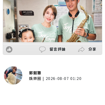
留言評論
分享
郭懿慧
娛樂圈
|
2026-08-07 01:20
啦啦隊的檸檬、李雅英、李晧禎體
驗水上芭蕾！變成三人打水 表情