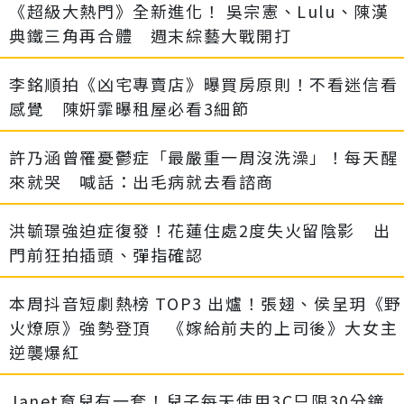
《超級大熱門》全新進化！ 吳宗憲、Lulu、陳漢
典鐵三角再合體 週末綜藝大戰開打
李銘順拍《凶宅專賣店》曝買房原則！不看迷信看
感覺 陳姸霏曝租屋必看3細節
許乃涵曾罹憂鬱症「最嚴重一周沒洗澡」！每天醒
來就哭 喊話：出毛病就去看諮商
洪毓璟強迫症復發！花蓮住處2度失火留陰影 出
門前狂拍插頭、彈指確認
本周抖音短劇熱榜 TOP3 出爐！張翅、侯呈玥《野
火燎原》強勢登頂 《嫁給前夫的上司後》大女主
逆襲爆紅
Janet育兒有一套！兒子每天使用3C只限30分鐘