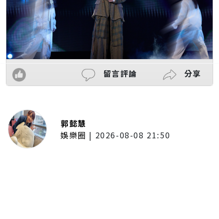
留言評論
分享
郭懿慧
娛樂圈
|
2026-08-08 21:50
唱紅《BLEACH 死神》、《我的英
雄學院》主題曲！UVERworld首度
攻台 台北專場確定