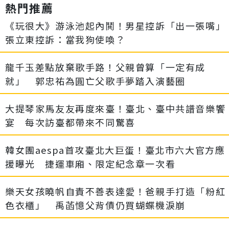
熱門推薦
《玩很大》游泳池起內鬨！男星控訴「出一張嘴」
張立東控訴：當我狗使喚？
龍千玉差點放棄歌手路！父親曾算「一定有成
就」 郭忠祐為圓亡父歌手夢踏入演藝圈
大提琴家馬友友再度來臺！臺北、臺中共譜音樂饗
宴 每次訪臺都帶來不同驚喜
韓女團aespa首攻臺北大巨蛋！臺北市六大官方應
援曝光 捷運車廂、限定紀念章一次看
樂天女孩曉帆自責不善表達愛！爸親手打造「粉紅
色衣櫃」 禹菡憶父背債仍買蝴蝶機淚崩