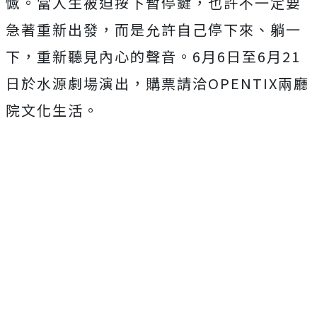
憾。當人生被迫按下暫停鍵，也許不一定要
急著重新出發，而是允許自己停下來、躺一
下，重新聽見內心的聲音。
6
月
6
日至
6
月
21
日於水源劇場演出，購票請洽
OPENTIX
兩廳
院文化生活。