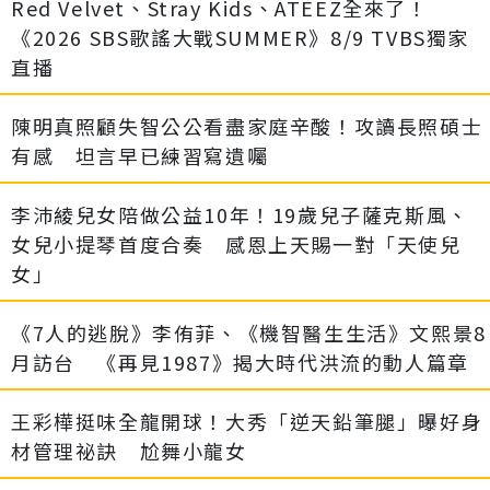
Red Velvet、Stray Kids、ATEEZ全來了！
《2026 SBS歌謠大戰SUMMER》8/9 TVBS獨家
直播
陳明真照顧失智公公看盡家庭辛酸！攻讀長照碩士
有感 坦言早已練習寫遺囑
李沛綾兒女陪做公益10年！19歲兒子薩克斯風、
女兒小提琴首度合奏 感恩上天賜一對「天使兒
女」
《7人的逃脫》李侑菲、《機智醫生生活》文熙景8
月訪台 《再見1987》揭大時代洪流的動人篇章
王彩樺挺味全龍開球！大秀「逆天鉛筆腿」曝好身
材管理祕訣 尬舞小龍女