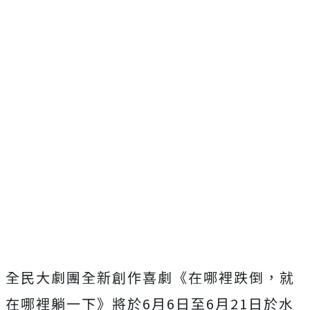
全民大劇團全新創作喜劇《在哪裡跌倒，就
在哪裡躺一下》將於
6
月
6
日至
6
月
21
日於水