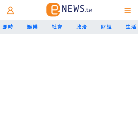
即時
娛樂
社會
政治
財經
生活