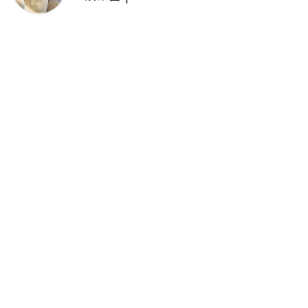
啦啦隊女神檸檬、李雅英、李晧禎
體驗水上芭蕾！變成三人打水 表
情逐漸失控
留言評論
分享