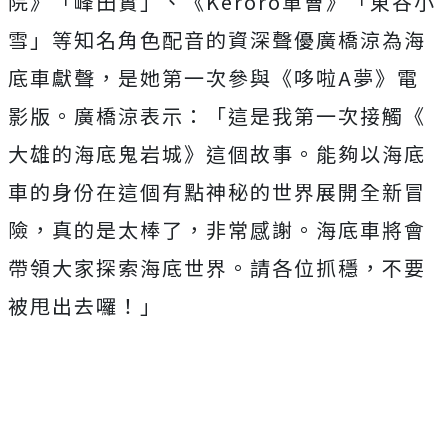
院》「峰田實」、
《
Keroro
軍曹》「東谷小
雪」
等知名角色配音的資深聲優廣橋涼為海
底車獻聲，是她第一次參與《
哆啦
A
夢》電
影版。廣橋涼表示：「這是我第一次接觸《
大雄的海底鬼岩城》這個故事。
能夠以海底
車的身份在這個有點神秘的世界展開全新冒
險，
真的是太棒了，非常感謝。海底車將會
帶領大家探索海底世界。
請各位抓穩，不要
被甩出去囉！」