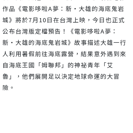
作品《電影哆啦
A
夢：新‧
大雄的海底鬼岩
城》將於
7
月
10
日在台灣上映，
今日也正式
公布台灣版定檔預告！《電影哆啦
A
夢：
新‧
大雄的海底鬼岩城》故事描述大雄一行
人利用暑假前往海底露營，
結果意外遇到來
自海底王國「姆聯邦」的神祕青年「艾
魯」，
他們展開足以決定地球命運的大冒
險。