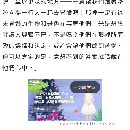
處。至於更深的地方───
就讓我們跟著哆
啦Ａ夢一行人一起去冒險吧！
那裡一定有從
未見過的生物和景色在等著他們。
光是想想
就讓人興奮不已，不是嗎？
他們在那裡所面
臨的選擇和決定，或許會讓他們感到苦惱。
但可以肯定的是，意想不到的答案就隱藏在
他們心中。」
閱讀文章
arrow_forward_ios
Powered by 
GliaStudios