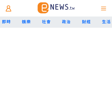
即時
娛樂
社會
政治
財經
生活