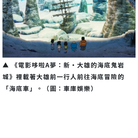
▲ 《電影哆啦
A
夢：新‧大雄的海底鬼岩
城》
裡載著大雄前一行人前往海底冒險的
「海底車」。（圖：車庫娛樂）