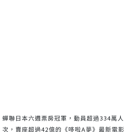
蟬聯日本六週票房冠軍，動員超過
334
萬人
次，賣座超過
42
億的《哆啦
A
夢》最新電影