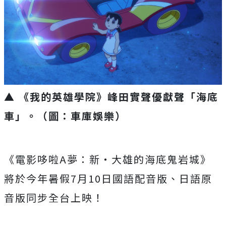
▲ 《我的英雄學院》峰田實聲優獻聲「海底
車」。（圖：車庫娛樂）
《電影哆啦
A
夢：新‧
大雄的海底鬼岩城》
將於今年暑假
7
月
10
日國語配音版、
日語原
音版同步全台上映！