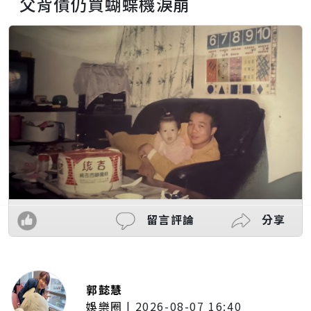
父背債仍買蝴蝶機淚崩
留言評論
分享
郭懿慧
娛樂圈
|
2026-08-07 16:40