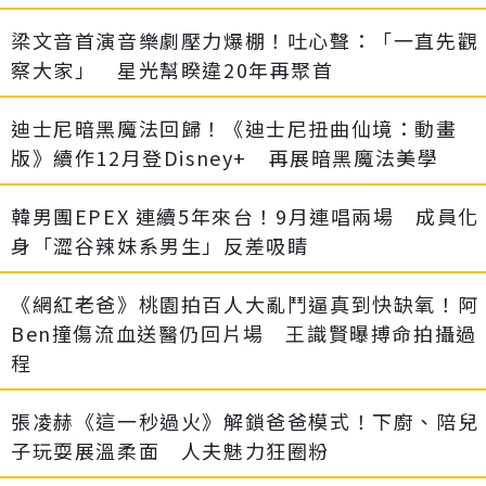
梁文音首演音樂劇壓力爆棚！吐心聲：「一直先觀
察大家」 星光幫睽違20年再聚首
迪士尼暗黑魔法回歸！《迪士尼扭曲仙境：動畫
版》續作12月登Disney+ 再展暗黑魔法美學
韓男團EPEX 連續5年來台！9月連唱兩場 成員化
身「澀谷辣妹系男生」反差吸睛
《網紅老爸》桃園拍百人大亂鬥逼真到快缺氧！阿
Ben撞傷流血送醫仍回片場 王識賢曝搏命拍攝過
程
張凌赫《這一秒過火》解鎖爸爸模式！下廚、陪兒
子玩耍展溫柔面 人夫魅力狂圈粉