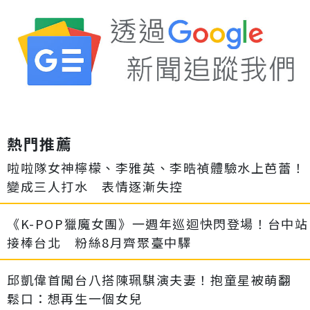
熱門推薦
啦啦隊女神檸檬、李雅英、李晧禎體驗水上芭蕾！
變成三人打水 表情逐漸失控
《K-POP獵魔女團》一週年巡迴快閃登場！台中站
接棒台北 粉絲8月齊聚臺中驛
邱凱偉首闖台八搭陳珮騏演夫妻！抱童星被萌翻
鬆口：想再生一個女兒