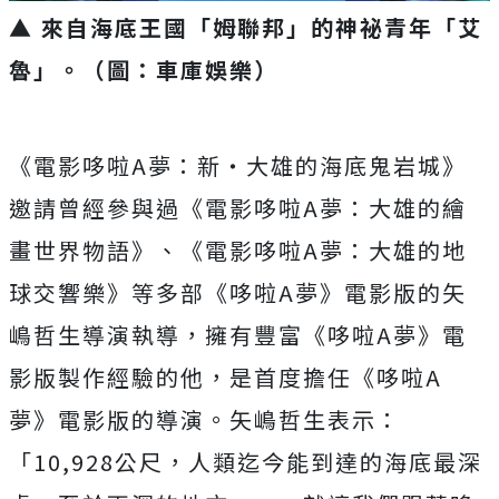
▲ 來自海底王國「姆聯邦」的神祕青年「艾
魯」。（圖：車庫娛樂）
《電影哆啦
A
夢：新‧大雄的海底鬼岩城》
邀請曾經參與過《
電影哆啦
A
夢：大雄的繪
畫世界物語》、《電影哆啦
A
夢：
大雄的地
球交響樂》等多部《哆啦
A
夢》
電影版的矢
嶋哲生導演執導，擁有豐富《哆啦
A
夢》
電
影版製作經驗的他，是首度擔任《哆啦
A
夢》電影版的導演。
矢嶋哲生表示：
「
10,928
公尺，
人類迄今能到達的海底最深