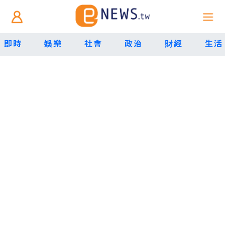
即時
娛樂
社會
政治
財經
生活