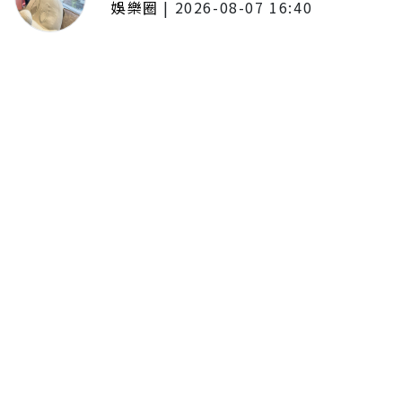
娛樂圈
|
2026-08-07 16:40
啦啦隊女神檸檬、李雅英、李晧禎
體驗水上芭蕾！變成三人打水 表
情逐漸失控
留言評論
分享