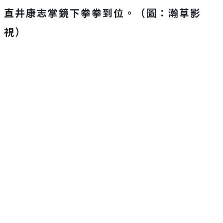
直井康志掌鏡下拳拳到位。（圖：瀚草影
視）