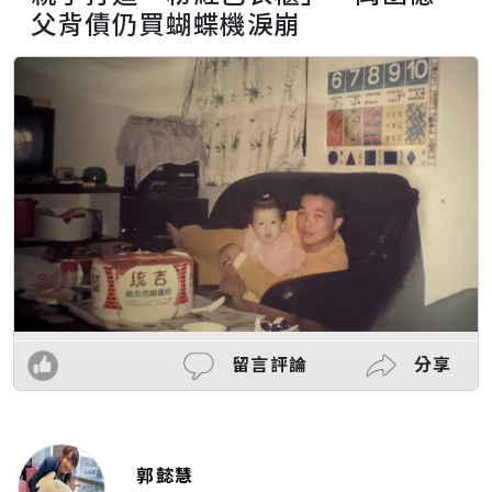
父背債仍買蝴蝶機淚崩
留言評論
分享
郭懿慧