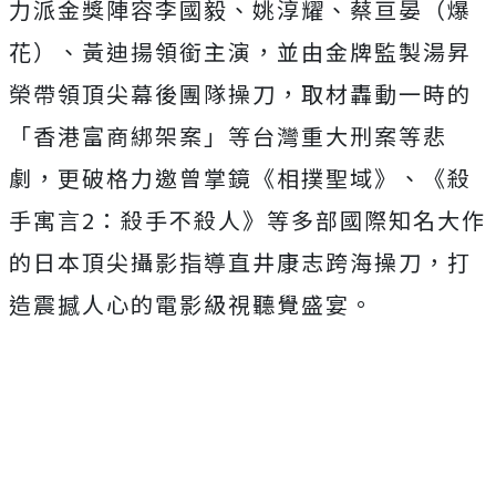
力派金獎陣容李國毅、姚淳耀、
蔡亘晏（爆
花）、黃迪揚領銜主演，
並由金牌監製湯昇
榮帶領頂尖幕後團隊操刀，取材轟動一時的
「
香港富商綁架案」等台灣重大刑案等悲
劇，
更破格力邀曾掌鏡《相撲聖域》、《殺
手寓言2：殺手不殺人》
等多部國際知名大作
的日本頂尖攝影指導直井康志跨海操刀，
打
造震撼人心的電影級視聽覺盛宴。