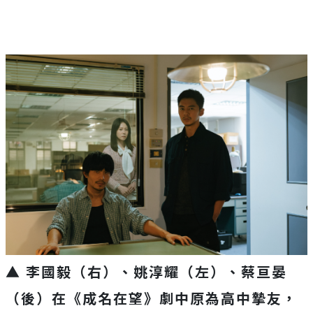
▲ 李國毅（右）、姚淳耀（左）、蔡亘晏
（後）在《成名在望》劇中原為高中摯友，