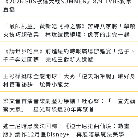
《2026 SBS歌謠大戰SUMMER》8/9 TVBS獨家
直播
「最帥乩童」黃新皓《神之鄉》苦練八家將！學噴
火技巧超敬業 林玟誼憶繞境：像真的走完一趟
《請世界吃桌》前進紐約時報廣場辦婚宴！浩子、
千千奔走圓夢 完成三對新人遺憾
王彩樺挺味全龍開球！大秀「逆天鉛筆腿」曝好身
材管理祕訣 尬舞小龍女
梁文音首演音樂劇壓力爆棚！吐心聲：「一直先觀
察大家」 星光幫睽違20年再聚首
迪士尼暗黑魔法回歸！《迪士尼扭曲仙境：動畫
版》續作12月登Disney+ 再展暗黑魔法美學