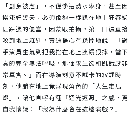
「創意被虐」
，不僅慘遭熱水淋身，甚至因
挨餓好幾天，
必須像狗一樣趴在地上狂吞綁
匪踩過的便當，因蒙眼拍攝，
第一口還直接
咬到地上麻繩，黃迪揚心有餘悸地說：「
對
手演員生氣到把我掐在地上連續狠摔，當下
真的完全無法呼吸，
那個求生欲和飢餓感非
常真實。」而在導演刻意不喊卡的寂靜時
刻，
他躺在地上竟浮現角色的「人生走馬
燈」，讓他直呼有種「
迴光返照」之感，更
自我懷疑：「我為什麼會在這邊演戲？」