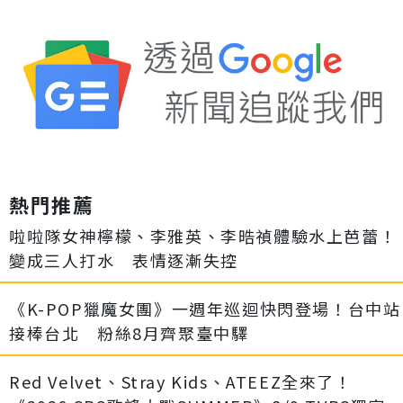
熱門推薦
啦啦隊女神檸檬、李雅英、李晧禎體驗水上芭蕾！
變成三人打水 表情逐漸失控
《K-POP獵魔女團》一週年巡迴快閃登場！台中站
接棒台北 粉絲8月齊聚臺中驛
Red Velvet、Stray Kids、ATEEZ全來了！