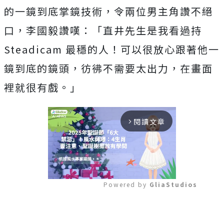
的一鏡到底掌鏡技術，令兩位男主角讚不絕
口，
李國毅讚嘆：「直井先生是我看過持
Steadicam 最穩的人！可以很放心跟著他一
鏡到底的鏡頭，彷彿不需要太出力，
在畫面
裡就很有戲。」
閱讀文章
arrow_forward_ios
Powered by 
GliaStudios
Mute