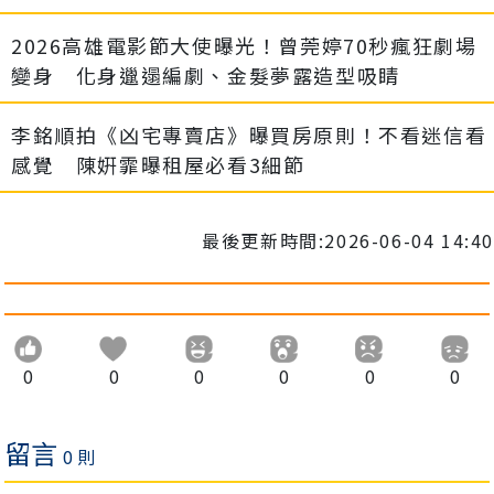
2026高雄電影節大使曝光！曾莞婷70秒瘋狂劇場
變身 化身邋遢編劇、金髮夢露造型吸睛
李銘順拍《凶宅專賣店》曝買房原則！不看迷信看
感覺 陳姸霏曝租屋必看3細節
最後更新時間:2026-06-04 14:40
0
0
0
0
0
0