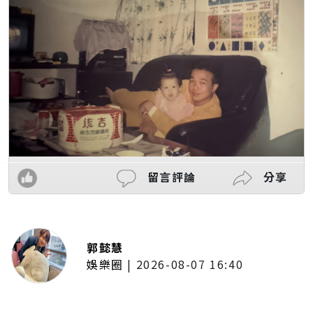
留言評論
分享
郭懿慧
娛樂圈
|
2026-08-07 16:40
啦啦隊女神檸檬、李雅英、李晧禎