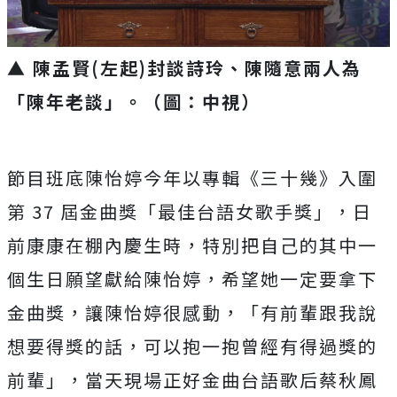
▲ 陳孟賢(左起)封談詩玲、陳隨意兩人為
「陳年老談」。（圖：中視）
節目班底陳怡婷今年以專輯《三十幾》入圍
第
37
屆金曲獎「最佳台語女歌手獎」，日
前康康在棚內慶生時，
特別把自己的其中一
個生日願望獻給陳怡婷，
希望她一定要拿下
金曲獎，讓陳怡婷很感動，「
有前輩跟我說
想要得獎的話，可以抱一抱曾經有得過獎的
前輩」，
當天現場正好金曲台語歌后蔡秋鳳