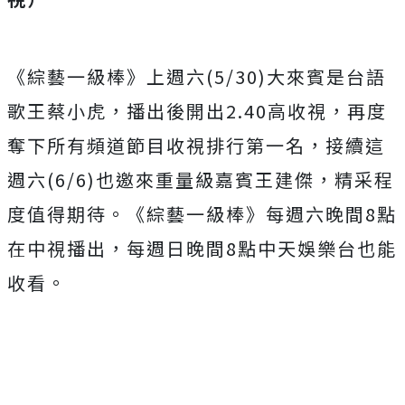
《綜藝一級棒》上週六
(5/30)
大來賓是台語
歌王蔡小虎，
播出後開出
2.40
高收視，
再度
奪下所有頻道節目收視排行第一名，接續這
週六
(6/6)
也邀
來重量級嘉賓王建傑，精采程
度值得期待。《綜藝一級棒》
每週六晚間
8
點
在中視播出，每週日晚間
8
點中天娛樂台也能
收看。