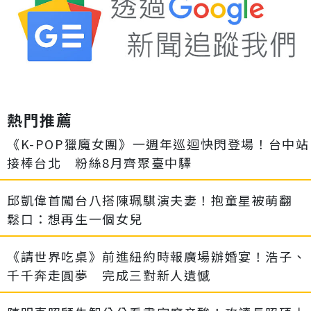
熱門推薦
《K-POP獵魔女團》一週年巡迴快閃登場！台中站
接棒台北 粉絲8月齊聚臺中驛
邱凱偉首闖台八搭陳珮騏演夫妻！抱童星被萌翻
鬆口：想再生一個女兒
《請世界吃桌》前進紐約時報廣場辦婚宴！浩子、
千千奔走圓夢 完成三對新人遺憾