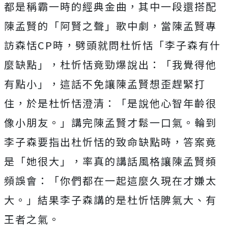
都是稱霸一時的經典金曲，
其中一段還搭配
陳孟賢的「阿賢之聲」歌中劇，當陳孟賢專
訪森恬
C
P
時，劈頭就問杜忻恬「李子森有什
麼缺點」，杜忻恬竟勁爆說出：
「我覺得他
有點小」，這話不免讓陳孟賢想歪趕緊打
住，
於是杜忻恬澄清：「是說他心智年齡很
像小朋友。」
講完陳孟賢才鬆一口氣。輪到
李子森要指出杜忻恬的致命缺點時，
答案竟
是「她很大」，率真的講話風格讓陳孟賢頻
頻誤會：「
你們都在一起這麼久現在才嫌太
大。」
結果李子森講的是杜忻恬脾氣大、有
王者之氣。