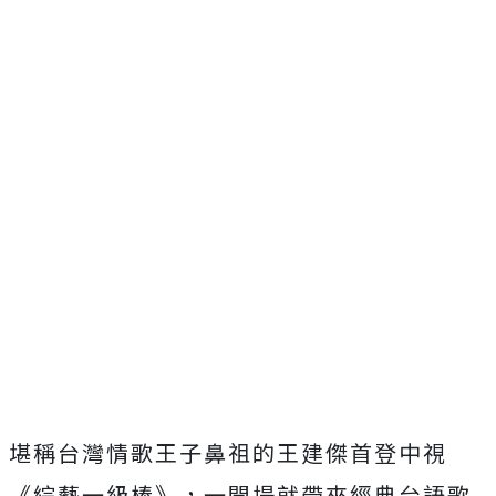
堪稱台灣情歌王子鼻祖的王建傑首登中視
《綜藝一級棒》，
一開場就帶來經典台語歌