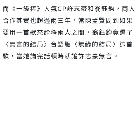
而《一級棒》人氣
CP
許志豪
和翁鈺鈞，兩人
合作其實也超過兩三年，
當陳孟賢問到如果
要用一首歌來詮釋兩人之間，翁鈺鈞竟選了
〈
無言的結局〉台語版〈無緣的結局〉這首
歌，
當她講完話頓時就讓許志豪無言。