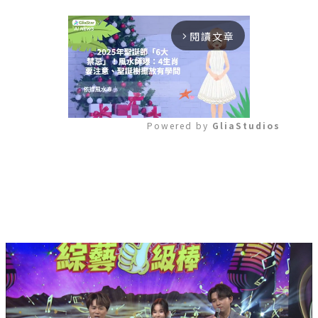
閱讀文章
arrow_forward_ios
Powered by 
GliaStudios
Mute