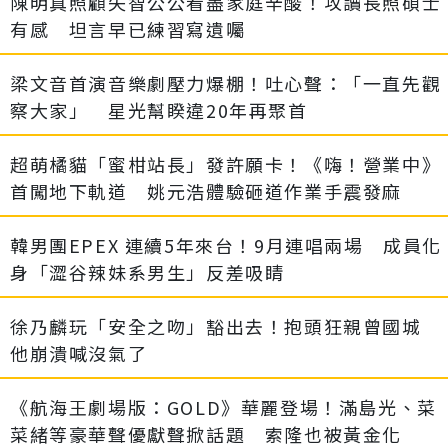
陳明真照顧失智公公看盡家庭辛酸！攻讀長照碩士
有感 坦言早已練習寫遺囑
梁文音首演音樂劇壓力爆棚！吐心聲：「一直先觀
察大家」 星光幫睽違20年再聚首
超萌橘貓「蜜柑站長」發許願卡！《嗨！營業中》
首闖地下軌道 姚元浩體驗砸道作業手震發麻
韓男團EPEX 連續5年來台！9月連唱兩場 成員化
身「澀谷辣妹系男生」反差吸睛
徐乃麟玩「安全之吻」豁出去！抱頭狂親曾國城
他崩潰喊沒氣了
《航海王劇場版：GOLD》華麗登場！滿島光、菜
菜緒等豪華聲優獻聲掀話題 索隆也被黃金化