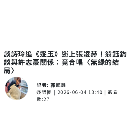
談詩玲追《逐玉》迷上張凌赫！翁鈺鈞
談與許志豪關係：竟合唱〈無緣的結
局〉
記者:
郭懿慧
娛樂圈
|
2026-06-04 13:40
| 觀看
數:
27