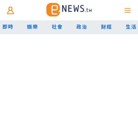
即時
娛樂
社會
政治
財經
生活