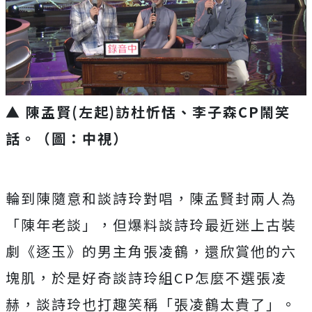
▲ 陳孟賢(左起)訪杜忻恬、李子森CP鬧笑
話。（圖：中視）
輪到陳隨意和談詩玲對唱，陳孟賢封兩人為
「陳年老談」，
但爆料談詩玲最近迷上古裝
劇《逐玉》的男主角張凌鶴，
還欣賞他的六
塊肌，於是好奇談詩玲組
CP
怎麼不選張凌
赫，
談詩玲也打趣笑稱「張凌鶴太貴了」。