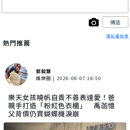
隱私權政策
熱門推薦
郭懿慧
娛樂圈
|
2026-08-07 16:50
樂天女孩曉帆自責不善表達愛！爸
親手打造「粉紅色衣櫃」 禹菡憶
父背債仍買蝴蝶機淚崩