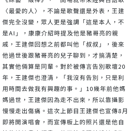
〈最愛的人〉，不論是歌聲還是外表，
王建
傑完全沒變，眾人更是強調「這是本人，不
是
AI
」，
康康介紹時提及他是豬哥亮的親
戚，王建傑回想之前都叫他「叔叔」
，後來
他過世後跟豬哥亮的兒子聊到，才搞清楚，
其實他倆算是同輩。對於被傳言告別歌壇
20
年，王建傑也澄清，「
我沒有告別，只是利
用時間去做我有興趣的事。」
10
幾年前他媽
媽
過世，王建傑因為走不出來，所以靠攝影
慢慢走出傷痛。
這次上節目王建傑也宣傳
8
月
即將開演唱會，
而宣傳板上的照片還是他自