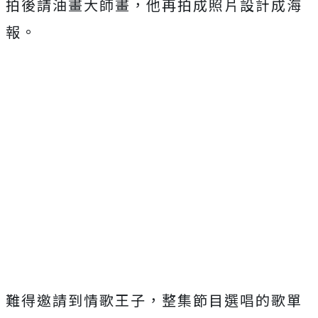
拍後請油畫大師畫，
他再拍成照片設計成海
報。
難得邀請到情歌王子，
整集節目選唱的歌單