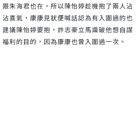
跟朱海君也在，
所以陳怡婷趁機抱了兩人沾
沾喜氣，
康康見狀便喊話認為有入圍過的也
建議陳怡婷要抱，
許志豪立馬識破他想自謀
福利的目的，因為康康也曾入圍過一次。