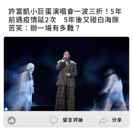
許富凱小巨蛋演唱會一波三折！5年
前遇疫情延2次 5年後又碰白海豚
苦笑：辦一場有多難？
留言評論
分享