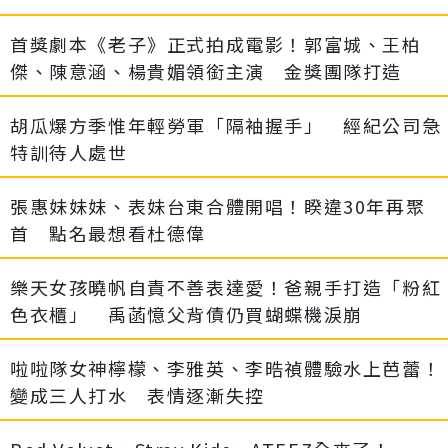
首獎劇本《老子》正式拍成電影！郭富城、王柏
傑、陳意涵、楊貴媚領銜主演 金獎團隊打造
胡瓜爆方季惟年輕勞軍「隔袖握手」 經紀公司急
特訓待人處世
張惠妹妹妹、表妹台東合體開唱！睽違30年再聚
首 點名最想看杜德偉
樂天女孩曉帆自責不善表達愛！爸親手打造「粉紅
色衣櫃」 禹菡憶父背債仍買蝴蝶機淚崩
啦啦隊女神檸檬、李雅英、李晧禎體驗水上芭蕾！
變成三人打水 表情逐漸失控