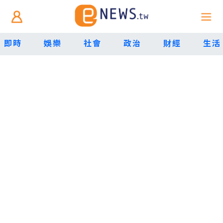
即時
娛樂
社會
政治
財經
生活