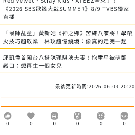
Red Velvet、Stray Kids、ATEEZ全來了！
《2026 SBS歌謠大戰SUMMER》8/9 TVBS獨家
直播
「最帥乩童」黃新皓《神之鄉》苦練八家將！學噴
火技巧超敬業 林玟誼憶繞境：像真的走完一趟
邱凱偉首闖台八搭陳珮騏演夫妻！抱童星被萌翻
鬆口：想再生一個女兒
最後更新時間:2026-06-03 20:20
0
0
0
0
0
0