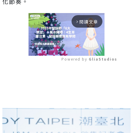
化節奏。
閱讀文章
arrow_forward_ios
Powered by 
GliaStudios
Mute