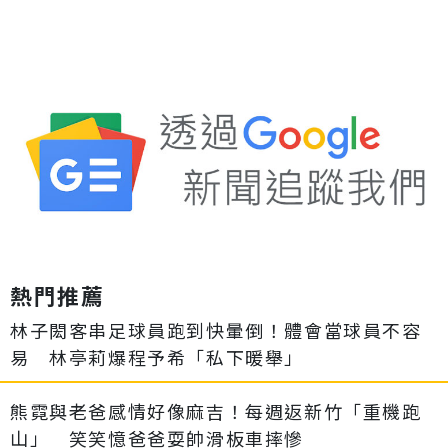
熱門推薦
林子閎客串足球員跑到快暈倒！體會當球員不容
易 林亭莉爆程予希「私下暖舉」
熊霓與老爸感情好像麻吉！每週返新竹「重機跑
山」 笑笑憶爸爸耍帥滑板車摔慘