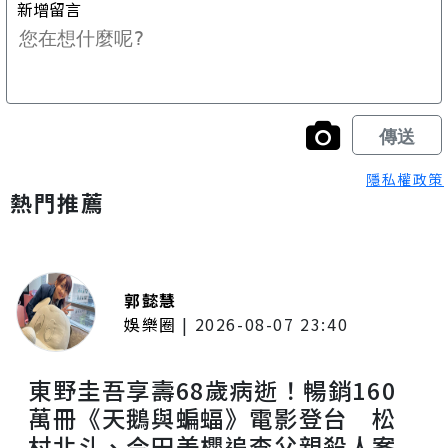
隱私權政策
熱門推薦
郭懿慧
娛樂圈
|
2026-08-07 23:40
東野圭吾享壽68歲病逝！暢銷160
萬冊《天鵝與蝙蝠》電影登台 松
村北斗、今田美櫻追查父親殺人案