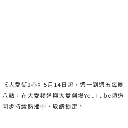
《大愛街
2
巷》
5
月
14
日起，週一到週五每晚
八點，在大愛頻道與大愛劇場
YouTube
頻道
同步持續熱播中，敬請鎖定。