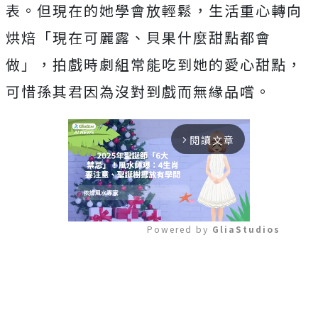
表。但現在的她學會放輕鬆，生活重心轉向
烘焙「現在可麗露、貝果什麼甜點都會
做」，拍戲時劇組常能吃到她的愛心甜點，
可惜孫其君因為沒對到戲而無緣品嚐。
閱讀文章
arrow_forward_ios
Powered by 
GliaStudios
Mute