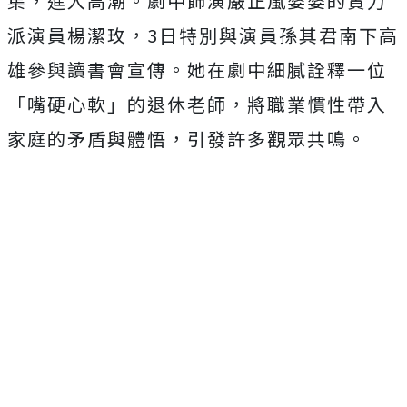
集，進入高潮。劇中飾演嚴正嵐婆婆的實力
派演員楊潔玫，
3
日特別與演員孫其君南下高
雄參與讀書會宣傳。她在劇中細膩詮釋一位
「嘴硬心軟」的退休老師，將職業慣性帶入
家庭的矛盾與體悟，引發許多觀眾共鳴。