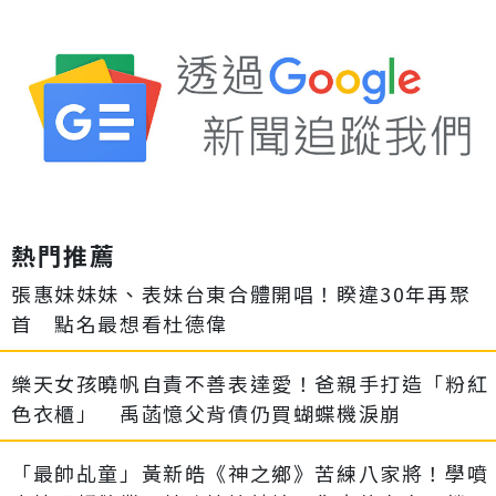
熱門推薦
張惠妹妹妹、表妹台東合體開唱！睽違30年再聚
首 點名最想看杜德偉
樂天女孩曉帆自責不善表達愛！爸親手打造「粉紅
色衣櫃」 禹菡憶父背債仍買蝴蝶機淚崩
「最帥乩童」黃新皓《神之鄉》苦練八家將！學噴