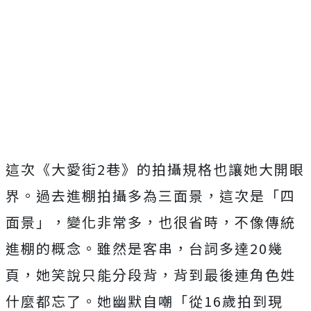
這次《大愛街
2
巷》的拍攝規格也讓她大開眼
界。過去進棚拍攝多為三面景，這次是「四
面景」，變化非常多，也很省時，不像傳統
進棚的概念。雖然是客串，台詞多達
20
幾
頁，她笑說只能分段背，背到最後連角色姓
什麼都忘了。她幽默自嘲「從
16
歲拍到現