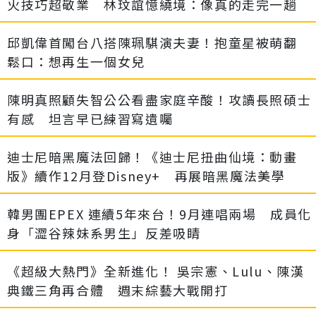
火技巧超敬業 林玟誼憶繞境：像真的走完一趟
邱凱偉首闖台八搭陳珮騏演夫妻！抱童星被萌翻
鬆口：想再生一個女兒
陳明真照顧失智公公看盡家庭辛酸！攻讀長照碩士
有感 坦言早已練習寫遺囑
迪士尼暗黑魔法回歸！《迪士尼扭曲仙境：動畫
版》續作12月登Disney+ 再展暗黑魔法美學
韓男團EPEX 連續5年來台！9月連唱兩場 成員化
身「澀谷辣妹系男生」反差吸睛
《超級大熱門》全新進化！ 吳宗憲、Lulu、陳漢
典鐵三角再合體 週末綜藝大戰開打