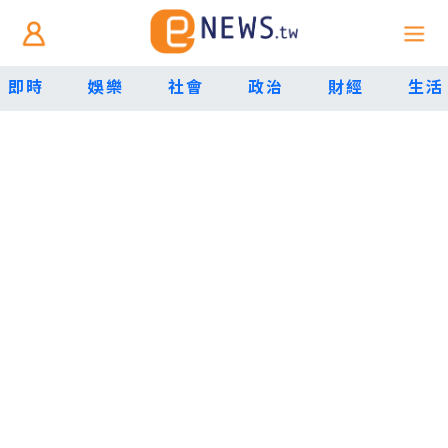
即時
娛樂
社會
政治
財經
生活