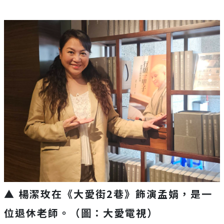
▲ 楊潔玫在《大愛街
2
巷》飾演孟娟，是一
位退休老師。（圖：大愛電視）