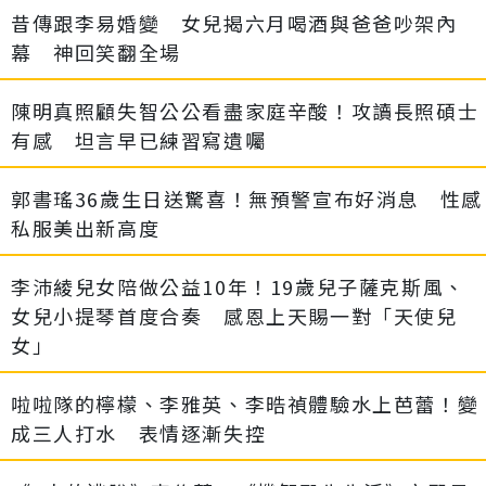
昔傳跟李易婚變 女兒揭六月喝酒與爸爸吵架內
幕 神回笑翻全場
陳明真照顧失智公公看盡家庭辛酸！攻讀長照碩士
有感 坦言早已練習寫遺囑
郭書瑤36歲生日送驚喜！無預警宣布好消息 性感
私服美出新高度
李沛綾兒女陪做公益10年！19歲兒子薩克斯風、
女兒小提琴首度合奏 感恩上天賜一對「天使兒
女」
啦啦隊的檸檬、李雅英、李晧禎體驗水上芭蕾！變
成三人打水 表情逐漸失控