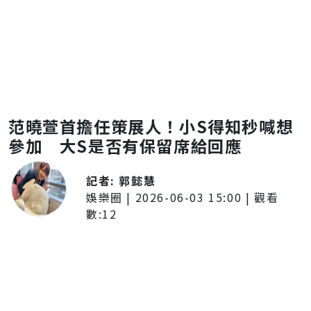
范曉萱首擔任策展人！小S得知秒喊想
參加 大S是否有保留席給回應
記者:
郭懿慧
娛樂圈
|
2026-06-03 15:00
| 觀看
數:
12