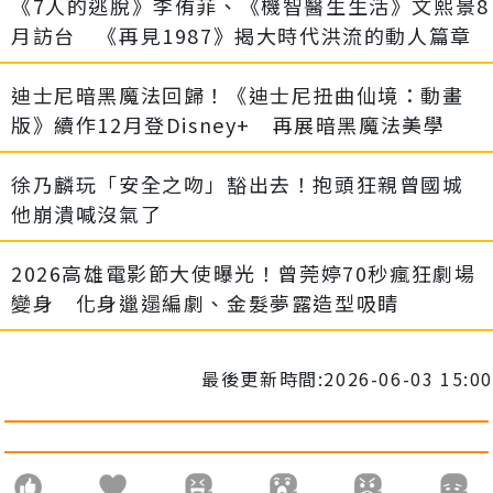
《7人的逃脫》李侑菲、《機智醫生生活》文熙景8
月訪台 《再見1987》揭大時代洪流的動人篇章
迪士尼暗黑魔法回歸！《迪士尼扭曲仙境：動畫
版》續作12月登Disney+ 再展暗黑魔法美學
徐乃麟玩「安全之吻」豁出去！抱頭狂親曾國城
他崩潰喊沒氣了
2026高雄電影節大使曝光！曾莞婷70秒瘋狂劇場
變身 化身邋遢編劇、金髮夢露造型吸睛
最後更新時間:2026-06-03 15:00