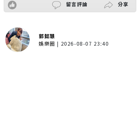
留言評論
分享
郭懿慧
娛樂圈
|
2026-08-07 23:40
大提琴家馬友友再度來臺！臺北、
臺中共譜音樂饗宴 每次訪臺都帶
來不同驚喜