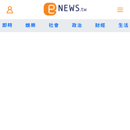
即時
娛樂
社會
政治
財經
生活