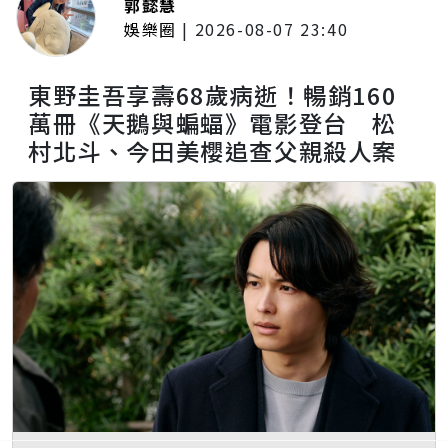
郭懿慧
娛樂圈
|
2026-08-07 23:40
東野圭吾享壽68歲病逝！暢銷160
萬冊《天鵝與蝙蝠》電影登台 松
村北斗、今田美櫻追查父親殺人案