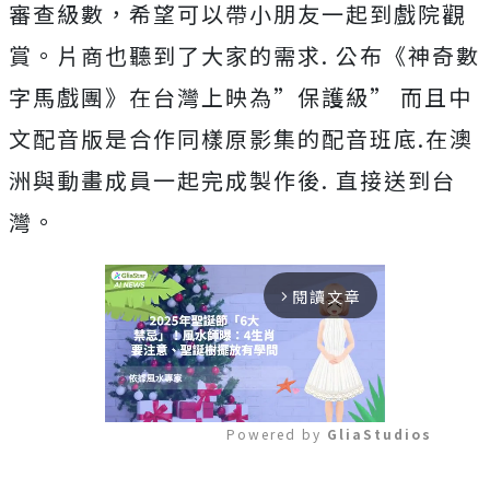
審查級數，希望可以帶小朋友一起到戲院觀
賞。片商也聽到了大家的需求
.
公布《神奇數
字馬戲團》在台灣上映為
”
保護級
”
而且中
文配音版是合作同樣原影集的配音班底
.
在澳
洲與動畫成員一
起完成製作後
.
直接送到台
灣。
閱讀文章
arrow_forward_ios
Powered by 
GliaStudios