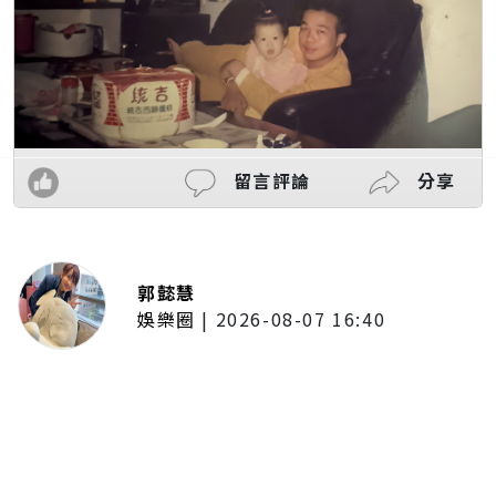
留言評論
分享
郭懿慧
娛樂圈
|
2026-08-07 16:40
啦啦隊女神檸檬、李雅英、李晧禎
體驗水上芭蕾！變成三人打水 表
情逐漸失控