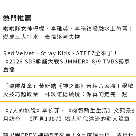
熱門推薦
啦啦隊女神檸檬、李雅英、李晧禎體驗水上芭蕾！
變成三人打水 表情逐漸失控
Red Velvet、Stray Kids、ATEEZ全來了！
《2026 SBS歌謠大戰SUMMER》8/9 TVBS獨家
直播
「最帥乩童」黃新皓《神之鄉》苦練八家將！學噴
火技巧超敬業 林玟誼憶繞境：像真的走完一趟
《7人的逃脫》李侑菲、《機智醫生生活》文熙景8
月訪台 《再見1987》揭大時代洪流的動人篇章
韓男團EPEX 連續5年來台！9月連唱兩場 成員化