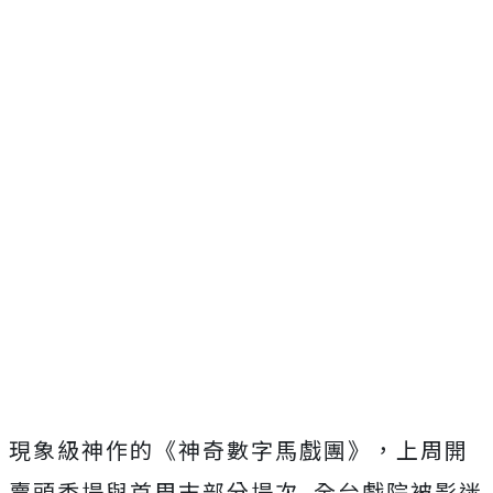
現象級神作的《神奇數字馬戲團》，
上周開
賣頭香場與首周末部分場次
.
全台戲院被影迷