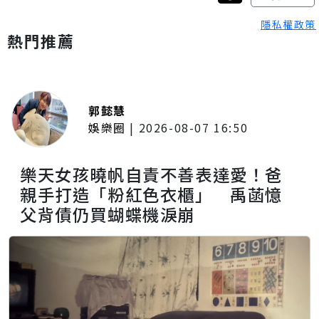
隱私權政策
熱門推薦
郭懿慧
娛樂圈
|
2026-08-07 16:50
樂天女孩曉帆自責不善表達愛！爸
親手打造「粉紅色衣櫃」 禹菡憶
父背債仍買蝴蝶機淚崩