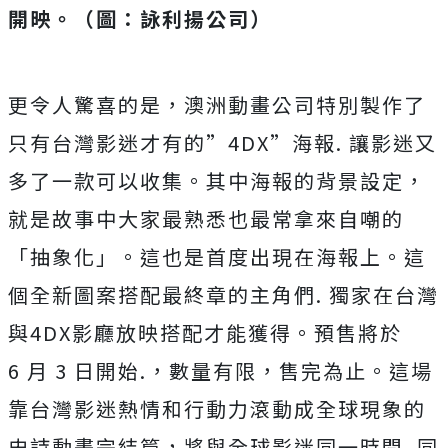
開映。（圖：詠利揚公司）
更令人驚喜的是，澳洲動畫公司特別製作了
只有台灣影迷才有的
”
4DX”
海報
.
讓影迷又
多了一款可以收集。其中海報的背景設定，
就是故事中大家最熟悉也最常拿來自嘲的
「抽
象化」。這也是首度出現在海報上。
這
個全新圖案搭配最終章的主角們
.
獨家在台灣
與
4DX
影廳放映搭配才能獲得。預售將於
6
月
3
日開始
.，
數量有限，售完為止。這場
靠台灣影迷熱情和行動力滾動成全球現象的
史詩動畫完結篇，
將與全球影迷同一時間
.
同