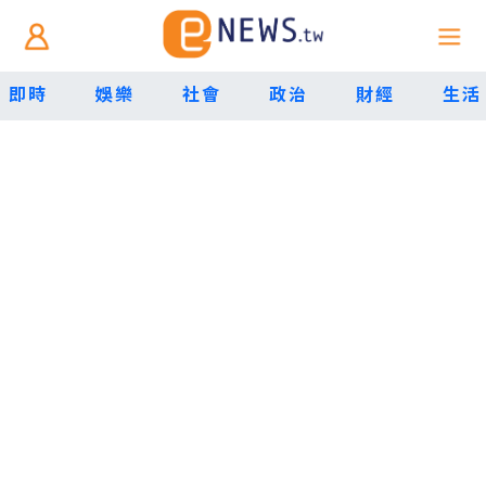
即時
娛樂
社會
政治
財經
生活