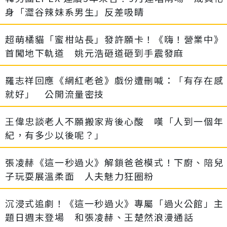
身「澀谷辣妹系男生」反差吸睛
超萌橘貓「蜜柑站長」發許願卡！《嗨！營業中》
首闖地下軌道 姚元浩砸道砸到手震發麻
羅志祥回應《網紅老爸》戲份遭刪喊：「有存在感
就好」 公開流量密技
王偉忠談老人不願搬家背後心酸 嘆「人到一個年
紀，有多少以後呢？」
張凌赫《這一秒過火》解鎖爸爸模式！下廚、陪兒
子玩耍展溫柔面 人夫魅力狂圈粉
沉浸式追劇！《這一秒過火》專屬「過火公館」主
題日週末登場 和張凌赫、王楚然浪漫通話