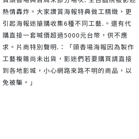
熱情轟炸。大家讚賞海報特典做工精緻，更
引起海報迷搶購收集
6
種不同工藝
.。還
有代
購直接一套喊價超過
5000
元台幣，供不應
求。片商特別聲明
.：「
頭香場海報因為製作
工藝複雜尚未出貨，影迷們若要購買請直接
到各地影城，小心網路來路不明的商品，以
免被騙。」