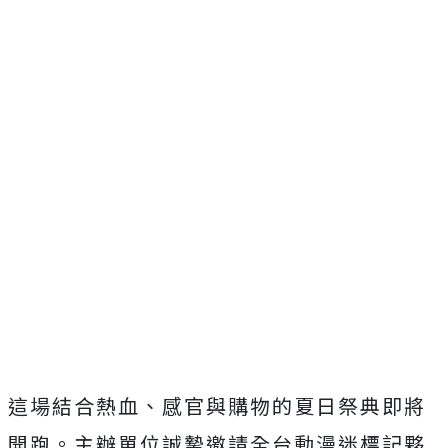
這場結合熱血、感官與購物的夏日祭典即將
開跑。主辦單位誠摯邀請全台動漫迷標記夥