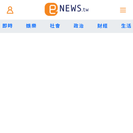
即時
娛樂
社會
政治
財經
生活