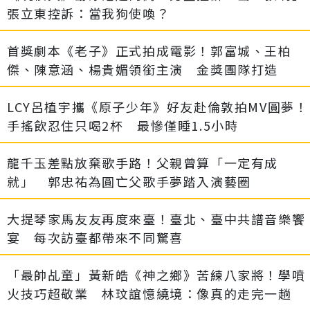
張立東控訴：當我狗使喚？
首獎劇本《老子》正式拍成電影！郭富城、王柏
傑、陳意涵、楊貴媚領銜主演 金獎團隊打造
LCY呂植宇攜《原子少年》好友赴倫敦拍MV圓夢！
手搖飲忍住只喝2杯 最慘僅睡1.5小時
龍千玉差點放棄歌手路！父親曾算「一定有成
就」 郭忠祐為圓亡父歌手夢踏入演藝圈
大提琴家馬友友再度來臺！臺北、臺中共譜音樂饗
宴 每次訪臺都帶來不同驚喜
「最帥乩童」黃新皓《神之鄉》苦練八家將！學噴
火技巧超敬業 林玟誼憶繞境：像真的走完一趟