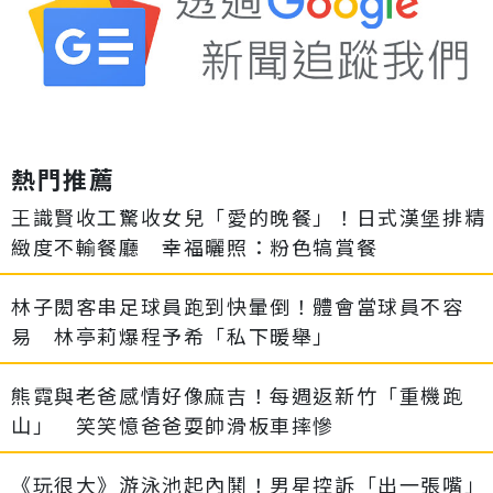
熱門推薦
王識賢收工驚收女兒「愛的晚餐」！日式漢堡排精
緻度不輸餐廳 幸福曬照：粉色犒賞餐
林子閎客串足球員跑到快暈倒！體會當球員不容
易 林亭莉爆程予希「私下暖舉」
熊霓與老爸感情好像麻吉！每週返新竹「重機跑
山」 笑笑憶爸爸耍帥滑板車摔慘
《玩很大》游泳池起內鬨！男星控訴「出一張嘴」