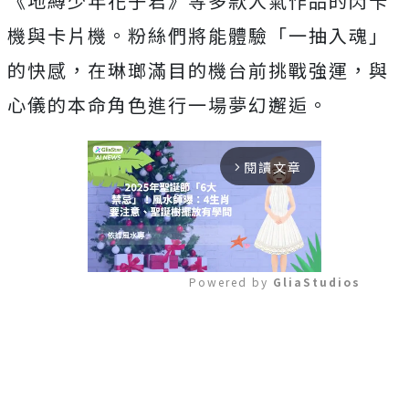
《地縛少年花子君》等多款人氣作品的閃卡
機與卡片機。粉絲們將能體驗「一抽入魂」
的快感，在琳瑯滿目的機台前挑戰強運，與
心儀的本命角色進行一場夢幻邂逅。
閱讀文章
arrow_forward_ios
Powered by 
GliaStudios
Mute