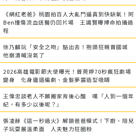
《網紅老爸》桃園拍百人大亂鬥逼真到快缺氧！阿
Ben撞傷流血送醫仍回片場 王識賢曝搏命拍攝過
程
徐乃麟玩「安全之吻」豁出去！抱頭狂親曾國城
他崩潰喊沒氣了
2026高雄電影節大使曝光！曾莞婷70秒瘋狂劇場
變身 化身邋遢編劇、金髮夢露造型吸睛
王偉忠談老人不願搬家背後心酸 嘆「人到一個年
紀，有多少以後呢？」
張凌赫《這一秒過火》解鎖爸爸模式！下廚、陪兒
子玩耍展溫柔面 人夫魅力狂圈粉