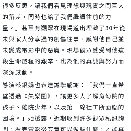
很多反思，讓我們看見理想與現實之間巨大
的落差，
同時也給了我們繼續往前的力
量。」
甚至有觀眾在現場道出埋藏了30年從
未與家人分享過的創傷往事、
感謝他自己並
未變成電影中的惡魔。
現場觀眾感受到他這
段生命旅程的艱辛，
也為他的真誠與努力而
深深感動。
導演蔡銀娟也表達誠摯感謝：「我們一直希
望透過《失樂園》，
讓更多人了解育幼院的
孩子、離院少年，
以及第一線社工所面臨的
困境。」她透露，
近期收到許多觀眾私訊詢
問，看完電影後究竟可以做些什麼，
才能真