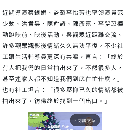
近期導演蔡銀娟、
監製李怡芳也率領演員范
少勳、洪君昊、陳俞諺、陳彥嘉、
李夢苡樺
勤跑映前、映後活動，與觀眾近距離交流。
許多觀眾觀影後情緒久久無法平復，
不少社
工跟生活輔導員更深有共鳴，直言：「
終於
有人把我們的日常拍出來了，不然很多人，
甚至連家人都不知道我們到底在忙什麼。」
也有社工坦言：「
很多壓抑已久的情緒都被
拍出來了，彷彿終於找到一個出口。」
閱讀文章
arrow_forward_ios