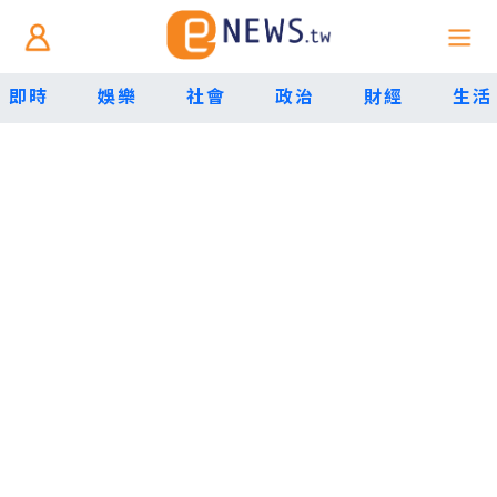
即時
娛樂
社會
政治
財經
生活