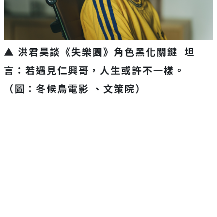
▲ 洪君昊談《失樂園》角色黑化關鍵 坦
言：若遇見仁興哥，人生或許不一樣。
（圖：冬候鳥電影 、文策院）