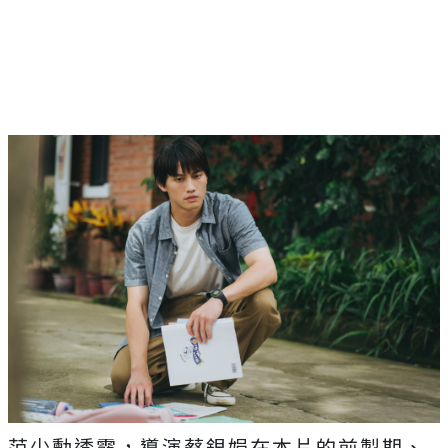
范少勳透露，導演蔡銀娟在本片的前製期、