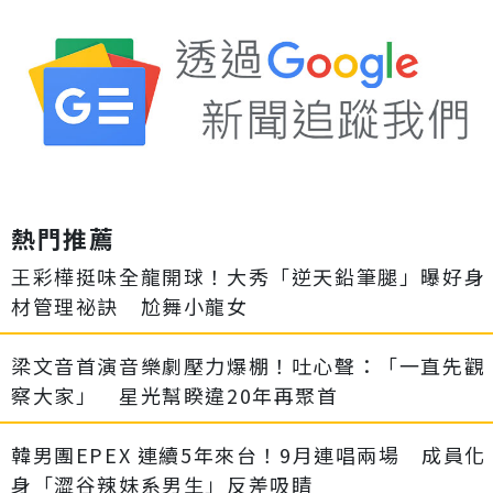
熱門推薦
王彩樺挺味全龍開球！大秀「逆天鉛筆腿」曝好身
材管理祕訣 尬舞小龍女
梁文音首演音樂劇壓力爆棚！吐心聲：「一直先觀
察大家」 星光幫睽違20年再聚首
韓男團EPEX 連續5年來台！9月連唱兩場 成員化
身「澀谷辣妹系男生」反差吸睛