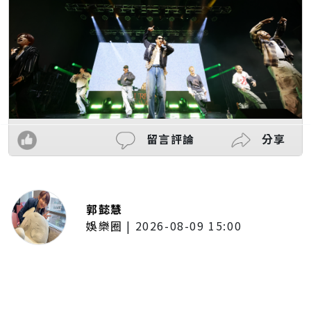
留言評論
分享
郭懿慧
娛樂圈
|
2026-08-09 15:00
王識賢收工驚收女兒「愛的晚
餐」！日式漢堡排精緻度不輸餐
廳 幸福曬照：粉色犒賞餐