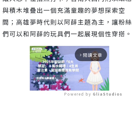
與積木堆疊出一個充滿童趣的夢想探索空
間；高雄夢時代則以阿薛主題為主，讓粉絲
們可以和阿薛的玩具們一起展現個性穿搭。
閱讀文章
arrow_forward_ios
Powered by 
GliaStudios
Mute