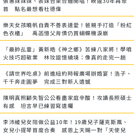
張惠妹妹妹、表妹台東合體開唱！睽違30年再聚
首 點名最想看杜德偉
樂天女孩曉帆自責不善表達愛！爸親手打造「粉紅
色衣櫃」 禹菡憶父背債仍買蝴蝶機淚崩
「最帥乩童」黃新皓《神之鄉》苦練八家將！學噴
火技巧超敬業 林玟誼憶繞境：像真的走完一趟
《請世界吃桌》前進紐約時報廣場辦婚宴！浩子、
千千奔走圓夢 完成三對新人遺憾
陳明真照顧失智公公看盡家庭辛酸！攻讀長照碩士
有感 坦言早已練習寫遺囑
李沛綾兒女陪做公益10年！19歲兒子薩克斯風、
女兒小提琴首度合奏 感恩上天賜一對「天使兒