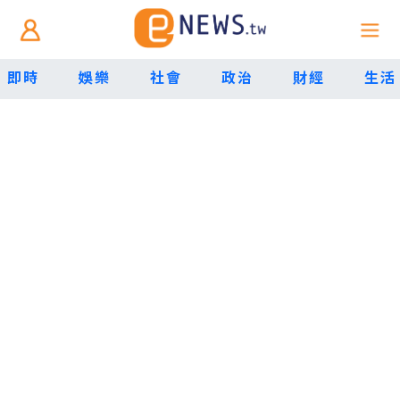
即時
娛樂
社會
政治
財經
生活