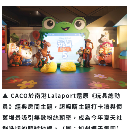
▲ CACO於南港Lalaport還原《玩具總動
員》經典房間主題，超吸睛主題打卡牆與懷
舊場景吸引無數粉絲朝聖，成為今年夏天社
群洗版的頭號地標。（圖：加州椰子集團）