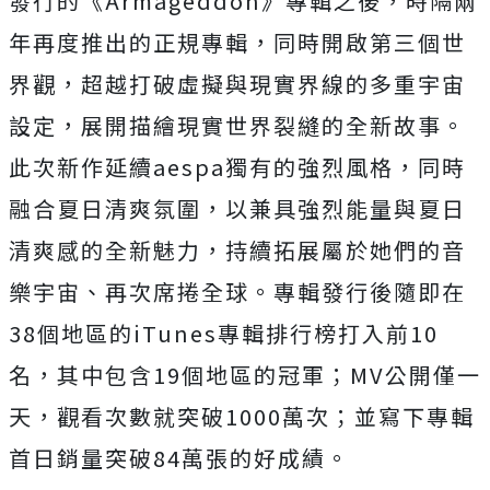
發行的《
Armageddon
》
專輯之後，時隔兩
年再度推出的正規專輯，同時開啟第三個世
界觀，
超越打破虛擬與現實界線的多重宇宙
設定，
展開描繪現實世界裂縫的全新故事。
此次新作延續
aespa
獨有的
強烈風格，同時
融合夏日清爽氛圍，以兼具強烈能量與夏日
清爽感的
全新魅力，持續拓展屬於她們的音
樂宇宙、再次席捲全球。
專輯發行後隨即在
38
個地區的
iTunes
專輯排行榜打入前
10
名，其中包含
19
個地區的冠軍；
MV
公開僅一
天，觀看次數就突破
1000
萬次；並寫下專輯
首日銷量突破
84
萬張的好成績。