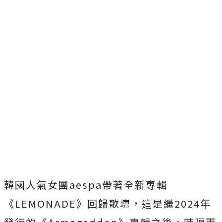
韓國人氣女團
aespa
帶著全新專輯
《
LEMONADE
》
回歸歌壇，這是繼
2024
年