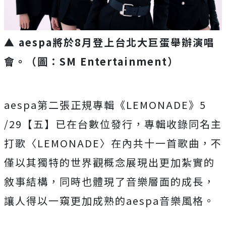
▲ aespa將於
8
月
登上台北大巨蛋舉辦演唱
會。（圖：SM Entertainment）
aespa
第二張正規專輯《
LEMONADE
》
5
/29
【五】已在台數位發行，專輯收錄同名主
打歌〈
LEMONA
DE
〉在內共十一首歌曲，
不
僅以其獨特的世界觀概念展現出更加紮實的
敘事結構，
同時也體現了音樂層面的成長，
讓人得以一窺更加成熟的
aespa
音樂風格。