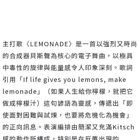
主打歌〈
LEMONADE
〉
是一首以強烈又時尚
的合成器貝斯聲為核心的電子舞曲，
以極具
中毒性的旋律與能量感令人印象深刻。歌詞
引用「
If life gives you lemons, make
lemonade
」（如果人生給你檸檬，就把它
做成檸檬汁）
這句諺語為靈感，傳遞出「即
使面對困難與試煉，
也要將危機化為機會」
的正向訊息。表演編排由簡潔又充滿
Kits
ch
感的動作所構成，特別是在反覆出現的