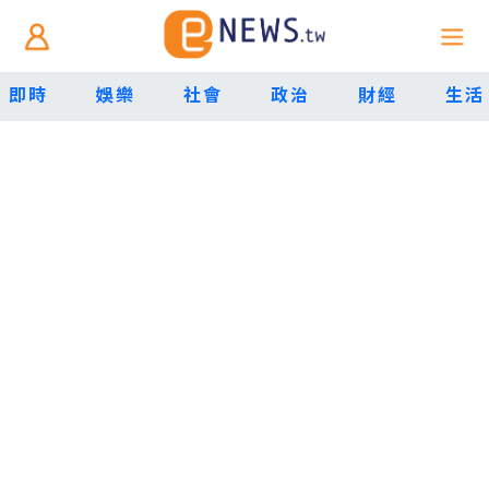
即時
娛樂
社會
政治
財經
生活