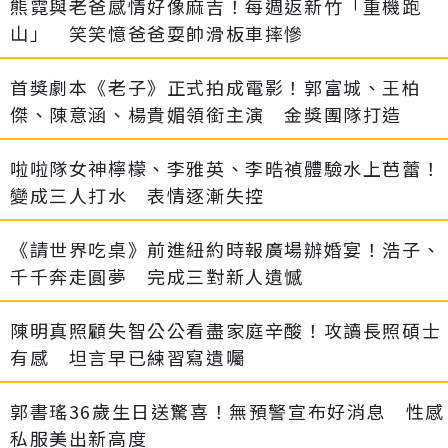
熊霓與老爸感情好像麻吉！每週返新竹「重機跑
山」 笑笑憶爸爸耍帥滑板車摔慘
首獎劇本《老子》正式拍成電影！郭富城、王柏
傑、陳意涵、楊貴媚領銜主演 金獎團隊打造
啦啦隊女神檸檬、李雅英、李晧禎體驗水上芭蕾！
變成三人打水 表情逐漸失控
《請世界吃桌》前進紐約時報廣場辦婚宴！浩子、
千千奔走圓夢 完成三對新人遺憾
陳明真照顧失智公公看盡家庭辛酸！攻讀長照碩士
有感 坦言早已練習寫遺囑
郭書瑤36歲生日送驚喜！無預警宣布好消息 性感
私服美出新高度