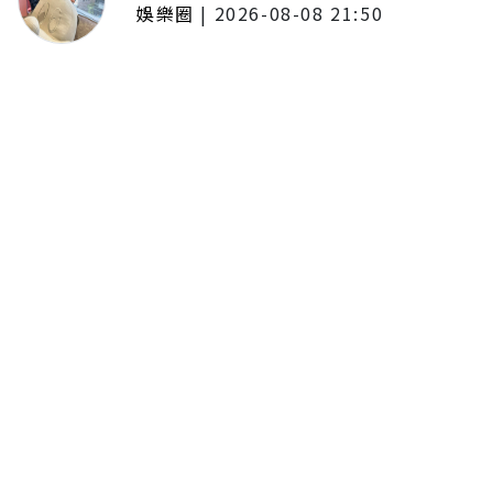
娛樂圈
|
2026-08-08 21:50
唱紅《BLEACH 死神》、《我的英
雄學院》主題曲！UVERworld首度
攻台 台北專場確定
留言評論
分享