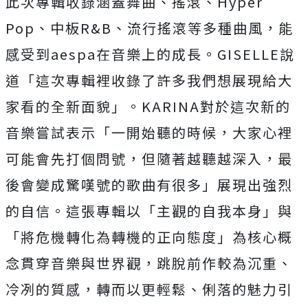
此次專輯收錄涵蓋舞曲、搖滾、
Hyper
Pop
、中板
R&B
、流行搖滾等多種曲風，能
感受到
aespa
在
音樂上的成長。
GISELLE
說
道「
這次專輯裡收錄了許多我們想展現給大
家看的全新面貌」。
KARI
NA
對於這次新的
音樂嘗試表示「一開始聽的時候，
大家心裡
可能會先打個問號，但隨著越聽越深入，
最
後會變成驚嘆號的歌曲有很多」展現出強烈
的自信。這張專輯以「
主觀的自我本身」與
「將危機轉化為轉機的正向態度」
為核心概
念貫穿音樂與世界觀，跳脫前作較為沉重、
冷冽的質感，
轉而以更輕鬆、俐落的魅力引