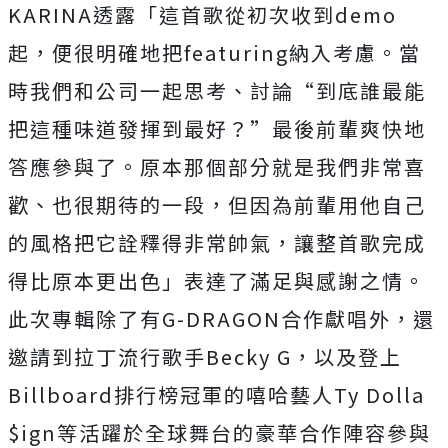
KARINA
透露「這首歌從初次收到
demo
起，便很明確地把
f
eaturing
納入考慮。當
時我們和公司一起思考、討論“
到底誰最能
把這種味道發揮到最好？”最後前輩爽快地
答應參與了。
原本那個部分就是我們非常喜
歡、也很期待的一段，
但因為前輩用他自己
的風格把它詮釋得非常帥氣，
讓整首歌完成
得比原本更出色」表達了滿足與感謝之情。
此次專輯除了有
G-DRAGON
合作獻唱外，
還
邀請到拉丁流行歌手
Becky G
，以及登上
Billboard
排行榜冠軍的嘻哈藝人
Ty Dolla
$ign
等活躍於全球舞台的豪華合作陣容參與